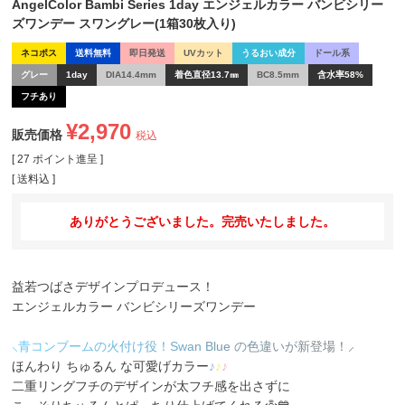
AngelColor Bambi Series 1day エンジェルカラー バンビシリー
ズワンデー スワングレー(1箱30枚入り)
ネコポス
送料無料
即日発送
UVカット
うるおい成分
ドール系
グレー
1day
DIA14.4mm
着色直径13.7㎜
BC8.5mm
含水率58%
フチあり
¥
2,970
販売価格
税込
[
27
ポイント進呈 ]
送料込
ありがとうございました。完売いたしました。
益若つばさデザインプロデュース！
エンジェルカラー バンビシリーズワンデー
⸜
青
コ
ン
ブ
ー
ム
の
火
付
け
役
！
S
w
a
n
B
l
u
e
の
色
違
い
が
新
登
場
！
⸝
ほんわり ちゅるん な可愛げカラー
♪
♪
♪
二重リングフチのデザインが太フチ感を出さずに