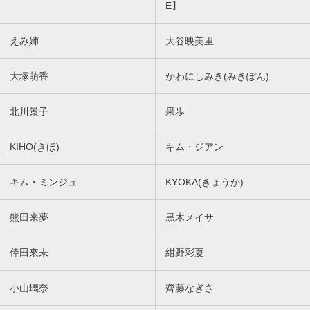
E】
えみ姉
大谷映美里
大塚萌香
かわにしみき(みきぽん)
北川景子
果歩
KIHO(きほ)
キム・ジアン
キム・ミンジュ
KYOKA(きょうか)
熊田来夢
黒木メイサ
倖田來未
紺野彩夏
小山璃奈
齊藤なぎさ