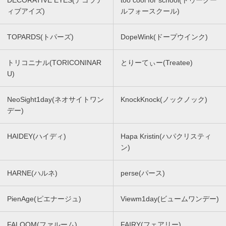
DECORATIVE EYES(デコラテ
too cool for school(トゥークー
ィブアイズ)
ルフォースクール)
TOPARDS(トパーズ)
DopeWink(ドープウインク)
トリコニナル(TORICONINAR
とりーてぃー(Treatee)
U)
NeoSight1day(ネオサイトワン
KnockKnock(ノックノック)
デー)
HAIDEY(ハイディ)
Hapa Kristin(ハパクリスティ
ン)
HARNE(ハルネ)
perse(パース)
PienAge(ピエナージュ)
Viewm1day(ビュームワンデー)
FALOOM(ファルーム)
FAIRY(フェアリー)