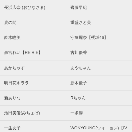
長浜広奈 (おひなさま)
齊藤早紀
鹿の間
重盛さと美
鈴木瞳美
守屋麗奈【櫻坂46】
黒宮れい【REIRIE】
古川優香
あかちゃす
あやちゃん
明日花キララ
新木優子
新ありな
Rちゃん
池田美優(みちょぱ)
一条響
一生友子
WONYOUNG(ウォニョン)【IV