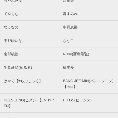
ちゃんみな
辻希美
てんちむ
轟すみれ
なえなの
中野恵那
中野ゆいな
ななこ
南部桃伽
Nissy(西島隆弘)
生見愛瑠(めるる)
橋本愛
はやて【#らぶしっく】
BANG JEE MIN(バン・ジミン)
【izna】
HEESEUNG(ヒスン)【ENHYP
HITGS(ヒッジス)
EN】