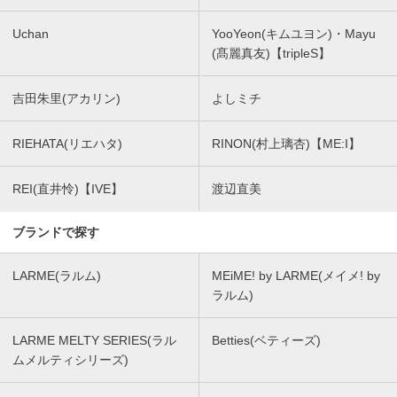
Uchan
YooYeon(キムユヨン)・Mayu
(髙麗真友)【tripleS】
吉田朱里(アカリン)
よしミチ
RIEHATA(リエハタ)
RINON(村上璃杏)【ME:I】
REI(直井怜)【IVE】
渡辺直美
ブランドで探す
LARME(ラルム)
MEiME! by LARME(メイメ! by
ラルム)
LARME MELTY SERIES(ラル
Betties(ベティーズ)
ムメルティシリーズ)