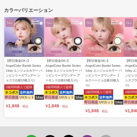
【即日発送OK♪】
【即日発送OK♪】
【即日発送OK♪】
【即日発
AngelColor Bambi Series
AngelColor Bambi Series
AngelColor Bambi Series
AngelCo
1day エンジェルカラー バ
1day エンジェルカラー バ
1day エンジェルカラー バ
1day
ンビシリーズワンデー シ
ンビシリーズワンデー ア
ンビシリーズワンデー ミ
ンビシリ
ョコラ(1箱10枚入り)
ーモンド(1箱10枚入り)
ルクベージュ(1箱10枚入
シスブラ
り)
り)
3箱同時購入で超得
3箱同時購入で超得
3箱同時購入で超得
3箱同時
ネコポス
送料無料
ネコポス
送料無料
即日発送
UVカット
1day
即日発送
UVカット
1day
ネコポス
送料無料
ネコポ
即日発送
UVカット
1day
即日発
¥
1,848
¥
1,848
税込
税込
¥
1,848
¥
1,84
税込