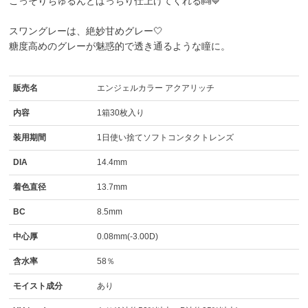
こっそりちゅるんとぱっちり仕上げてくれる👼💙
スワングレーは、絶妙甘めグレー🤍
糖度高めのグレーが魅惑的で透き通るような瞳に。
販売名
エンジェルカラー アクアリッチ
内容
1箱30枚入り
装用期間
1日使い捨てソフトコンタクトレンズ
DIA
14.4mm
着色直径
13.7mm
BC
8.5mm
中心厚
0.08mm(-3.00D)
含水率
58％
モイスト成分
あり