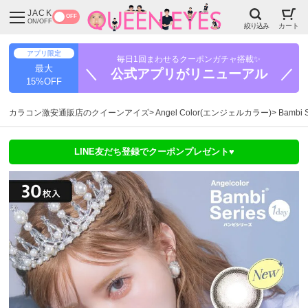
JACK
OFF
ON/OFF
絞り込み
カート
アプリ限定
毎日1回まわせるクーポンガチャ搭載✨
最大
＼ 公式アプリがリニューアル ／
15%OFF
カラコン激安通販店のクイーンアイズ
Angel Color(エンジェルカラー)
Bambi
LINE友だち登録でクーポンプレゼント♥