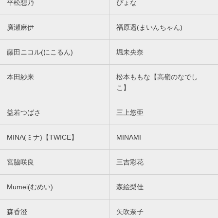
平松想乃
ぴょな
廣瀬麻伊
福原遥(まいんちゃん)
藤田ニコル(にこるん)
堀未央奈
本田紗来
松本ももな【高嶺のなでし
こ】
益若つばさ
三上悠亜
MINA(ミナ)【TWICE】
MINAMI
宮脇咲良
三吉彩花
Mumei(むめい)
森絵梨佳
森香澄
矢吹奈子