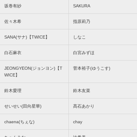
坂巻有紗
SAKURA
佐々木希
指原莉乃
SANA(サナ)【TWICE】
しなこ
白石麻衣
白宮みずほ
JEONGYEON(ジョンヨン)【T
菅本裕子(ゆうこす)
WICE】
鈴木愛理
鈴木友菜
せいせい(田向星華)
髙石あかり
chaena(ちぇな)
chay