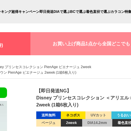
ンキング
超得キャンペーン
即日発送
DIAで選ぶ
BCで選ぶ
着色直径で選ぶ
カラコン特
お買い上げ商品1点から全国どこでも
)
sney プリンセスコレクション PienAge ピエナージュ 2week
PienAge ピエナージュ 2week (1箱6枚入り)
【即日発送NG】
Disney プリンセスコレクション ＜アリエル
2week (1箱6枚入り)
送料無料
ネコポス
UVカット
うるおい
ベージュ
2week
DIA14.2mm
着色直径