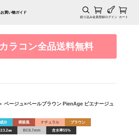
集
お買い物ガイド
絞り込み
会員登録
ログイン
カート
カラコン全品送料無料
＞ ベージュ×ペールブラウン PienAge ピエナージュ
成分
裸眼風
ナチュラル
ブラウン
13.2㎜
BC8.7mm
含水率55%