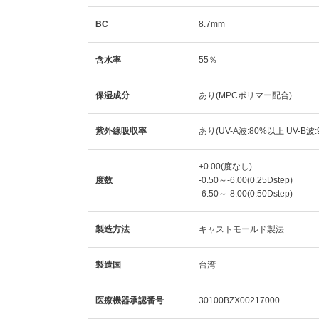
BC
8.7mm
含水率
55％
保湿成分
あり(MPCポリマー配合)
紫外線吸収率
あり(UV-A波:80%以上 UV-B波
±0.00(度なし)
度数
-0.50～-6.00(0.25Dstep)
-6.50～-8.00(0.50Dstep)
製造方法
キャストモールド製法
製造国
台湾
医療機器承認番号
30100BZX00217000