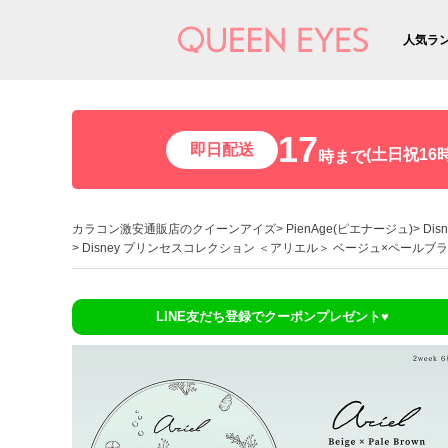
人気ラ
17
即日配送
(土日祝16時
時まで
カラコン激安通販店のクイーンアイズ
PienAge(ピエナージュ)
Di
Disney プリンセスコレクション ＜アリエル＞ ベージュ×ペールブラウン 
LINE友だち登録でクーポンプレゼント♥