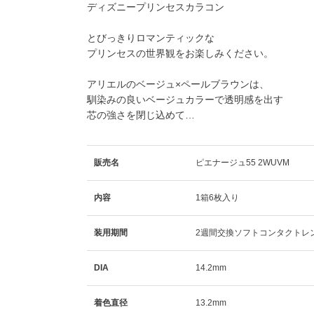
ディズニープリンセスカラコン
とびっきりロマンティックな
プリンセスの世界観をお楽しみください。
アリエル
の
ベージュ×ペールブラウン
は、
馴染みの良いベージュカラーで透明感を出す
芯の強さを閉じ込めて…
販売名
ピエナージュ55 2WUVM
内容
1箱6枚入り
装用期間
2週間交換ソフトコンタクトレ
DIA
14.2mm
着色直径
13.2mm