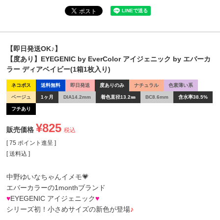
【即日発送OK♪】
【度あり】EYEGENIC by EverColor アイジェニック by エバーカ
ラー ディアベイビー(1箱1枚入り)
ネコポス
送料無料
即日発送
度ありのみ
ナチュラル
色素薄い系
ベージュ
1ヶ月
DIA14.2mm
着色直径13.2㎜
BC8.6mm
含水率38.5%
フチあり
¥
825
販売価格
税込
[
75
ポイント進呈 ]
送料込
中野ゆいなちゃんイメモ💗
エバーカラーの1monthブランド
♥
EYEGENIC アイジェニック
♥
シリーズ初！小さめサイズの新色が登場
♪