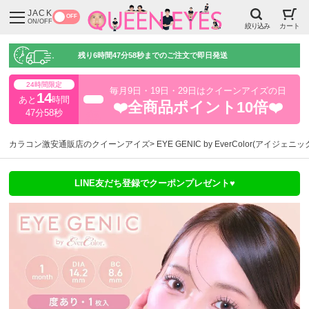
JACK
OFF
ON/OFF
絞り込み
カート
残り
6時間47分57秒
までのご注文で即日発送
24時間限定
毎月9日・19日・29日はクイーンアイズの日
14
あと
時間
超得
❤️全商品ポイント10倍❤️
47分57秒
カラコン激安通販店のクイーンアイズ
EYE GENIC by EverColor(アイジェニ
LINE友だち登録でクーポンプレゼント♥