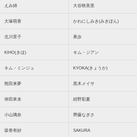
えみ姉
大谷映美里
大塚萌香
かわにしみき(みきぽん)
北川景子
果歩
KIHO(きほ)
キム・ジアン
キム・ミンジュ
KYOKA(きょうか)
熊田来夢
黒木メイサ
倖田來未
紺野彩夏
小山璃奈
齊藤なぎさ
坂巻有紗
SAKURA