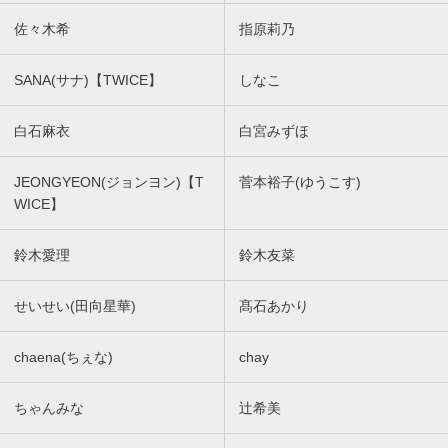
佐々木希
指原莉乃
SANA(サナ)【TWICE】
しなこ
白石麻衣
白宮みずほ
JEONGYEON(ジョンヨン)【T
菅本裕子(ゆうこす)
WICE】
鈴木愛理
鈴木友菜
せいせい(田向星華)
髙石あかり
chaena(ちぇな)
chay
ちゃんみな
辻希美