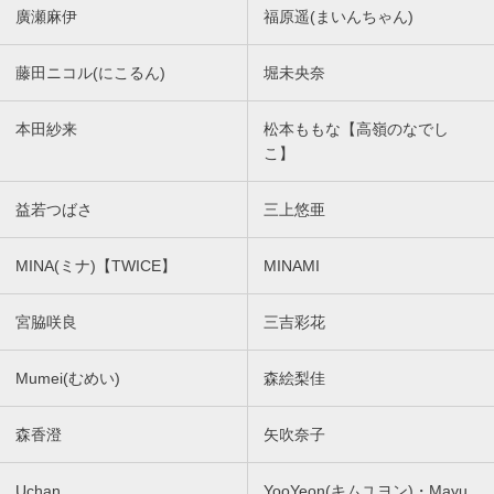
廣瀬麻伊
福原遥(まいんちゃん)
藤田ニコル(にこるん)
堀未央奈
本田紗来
松本ももな【高嶺のなでし
こ】
益若つばさ
三上悠亜
MINA(ミナ)【TWICE】
MINAMI
宮脇咲良
三吉彩花
Mumei(むめい)
森絵梨佳
森香澄
矢吹奈子
Uchan
YooYeon(キムユヨン)・Mayu