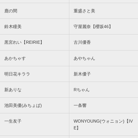
鹿の間
重盛さと美
鈴木瞳美
守屋麗奈【櫻坂46】
黒宮れい【REIRIE】
古川優香
あかちゃす
あやちゃん
明日花キララ
新木優子
新ありな
Rちゃん
池田美優(みちょぱ)
一条響
一生友子
WONYOUNG(ウォニョン)【IV
E】