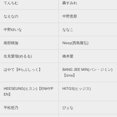
てんちむ
轟すみれ
なえなの
中野恵那
中野ゆいな
ななこ
南部桃伽
Nissy(西島隆弘)
生見愛瑠(めるる)
橋本愛
はやて【#らぶしっく】
BANG JEE MIN(バン・ジミン)
【izna】
HEESEUNG(ヒスン)【ENHYP
HITGS(ヒッジス)
EN】
平松想乃
ぴょな