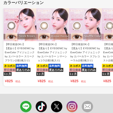
【即日発送OK♪】
【即日発送OK♪】
【即日発送OK♪】
【即日発
【度あり】EYEGENIC by
【度あり】EYEGENIC by
【度あり】EYEGENIC by
【度あり】
EverColor アイジェニック
EverColor アイジェニック
EverColor アイジェニック
EverC
by エバーカラー スリーク
by エバーカラー シマーシ
by エバーカラー スフレコ
by エ
ブラウン(1箱1枚入り)
ョコラ(1箱1枚入り)
ーラル(1箱1枚入り)
スト(1箱
ネコポス
送料無料
ネコポス
送料無料
ネコポス
送料無料
ネコポ
即日発送
度ありのみ
即日発送
度ありのみ
即日発送
度ありのみ
即日発
1ヶ月
1ヶ月
1ヶ月
1ヶ月
¥
825
¥
825
¥
825
¥
825
税込
税込
税込