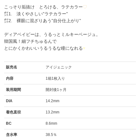
こっそり垢抜け
♡
とろける、ラテカラー
♡
㌽1. 淡くやさしい"ラテカラー"
㌽2. 裸眼に混ざりあう"自分仕上がり"
ディアベイビーは、うるっとミルキーベージュ。
韓国風！細フチちゅるんで
とにかくかわいいうるうるな瞳になれる
♥
販売名
アイジェニック
内容
1箱1枚入り
装用期間
開封後1ヶ月
DIA
14.2mm
着色直径
13.2mm
BC
8.6mm
含水率
38.5％