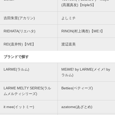
(髙麗真友)【tripleS】
吉田朱里(アカリン)
よしミチ
RIEHATA(リエハタ)
RINON(村上璃杏)【ME:I】
REI(直井怜)【IVE】
渡辺直美
ブランドで探す
LARME(ラルム)
MEiME! by LARME(メイメ! by
ラルム)
LARME MELTY SERIES(ラル
Betties(ベティーズ)
ムメルティシリーズ)
it mee(イットミー)
azatome(あざとめ)