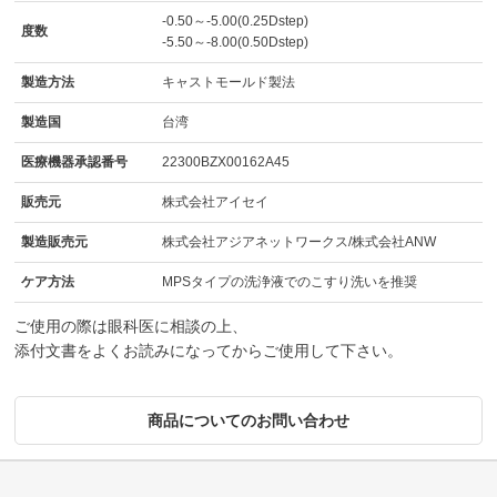
-0.50～-5.00(0.25Dstep)
度数
-5.50～-8.00(0.50Dstep)
製造方法
キャストモールド製法
製造国
台湾
医療機器承認番号
22300BZX00162A45
販売元
株式会社アイセイ
製造販売元
株式会社アジアネットワークス/株式会社ANW
ケア方法
MPSタイプの洗浄液でのこすり洗いを推奨
ご使用の際は眼科医に相談の上、
添付文書をよくお読みになってからご使用して下さい。
商品についてのお問い合わせ