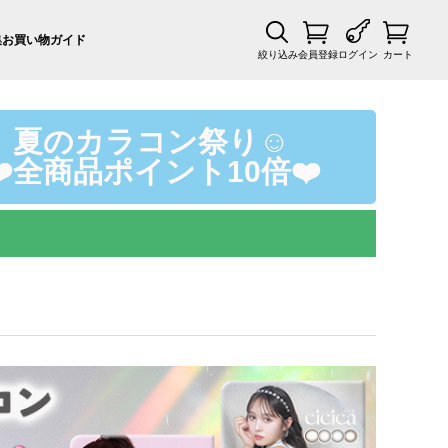
集
お買い物ガイド
絞り込み
会員登録
ログイン
カート
夏のカラコン祭り☺️
❤️全商品ポイント10倍❤️