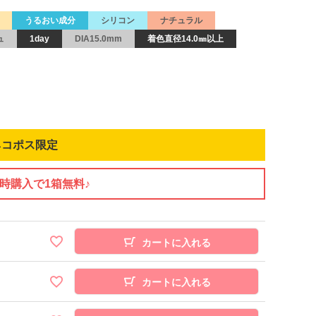
うるおい成分
シリコン
ナチュラル
ュ
1day
DIA15.0mm
着色直径14.0㎜以上
ネコポス限定
同時購入で1箱無料♪
カートに入れる
カートに入れる