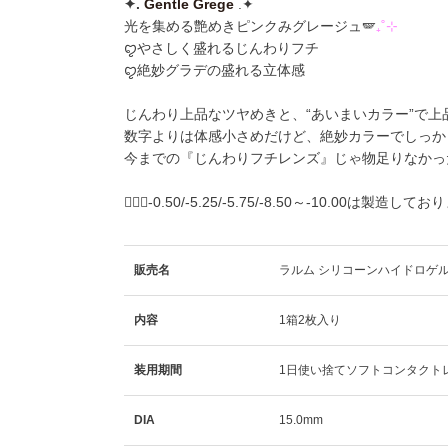
✦️️.
Gentle Grege
.✦️
光を集める艶めきピンクみグレージュ🪽
₊˚⊹
ꨄやさしく盛れるじんわりフチ
ꨄ絶妙グラデの盛れる立体感
じんわり上品なツヤめきと、“あいまいカラー”で上
数字よりは体感小さめだけど、絶妙カラーでしっかり盛れ
今までの『じんわりフチレンズ』じゃ物足りなかっ
🙇🏼‍♀️-0.50/-5.25/-5.75/-8.50～-10.00は製造し
販売名
ラルム シリコーンハイドロゲル
内容
1箱2枚入り
装用期間
1日使い捨てソフトコンタクト
DIA
15.0mm