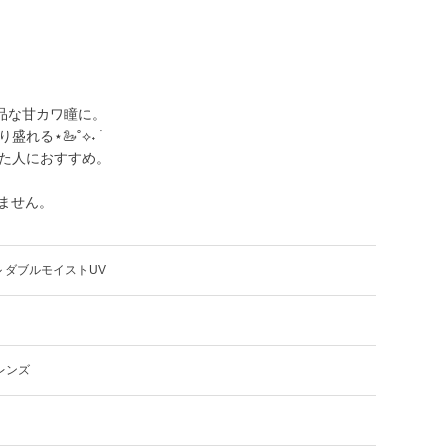
品な甘カワ瞳に。
る⋆🦢˚⟡˖ ࣪
た人におすすめ。
ておりません。
 ダブルモイストUV
レンズ