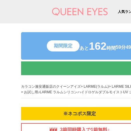
人気ラ
162
期間限定
59分4
あと
時間
カラコン激安通販店のクイーンアイズ
LARME(ラルム)
LARME SI
お試し用♪LARME ラルムシリコンハイドロゲルダブルモイストUV 
※ネコポス限定
3箱同時購入で1箱無料♪