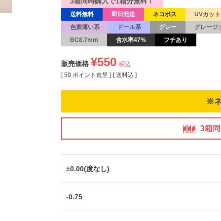
3箱同時購入で1箱分無料！
送料無料
即日発送
ネコポス
UVカット
色素薄い系
ドール系
グレー
グレージ
BC8.7mm
含水率47%
フチあり
¥
550
販売価格
税込
[
50
ポイント進呈 ]
送料込
※
3箱
±0.00(度なし)
-0.75