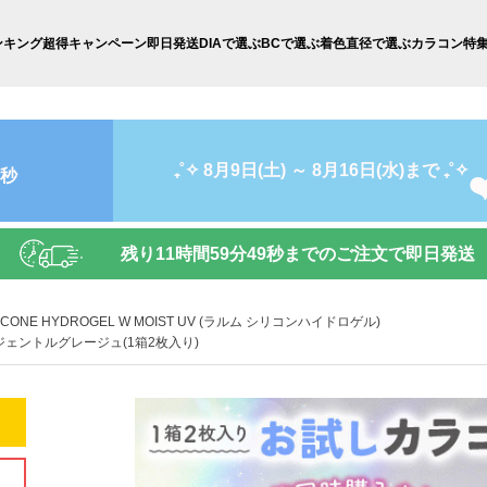
ンキング
超得キャンペーン
即日発送
DIAで選ぶ
BCで選ぶ
着色直径で選ぶ
カラコン特
₊˚✧ 8月9日(土) ～ 8月16日(水)まで ₊˚✧
8秒
残り
11時間59分48秒
までのご注文で即日発送
LICONE HYDROGEL W MOIST UV (ラルム シリコンハイドロゲル)
ジェントルグレージュ(1箱2枚入り)