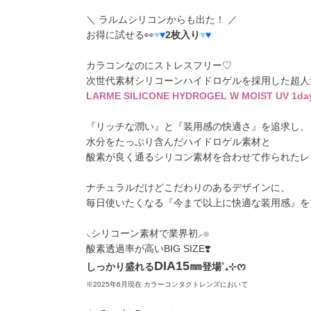
＼ ラルムシリコンからも出た！ ／
お得に試せる👀
♥
♥
2枚入り
♥
♥
カラコンなのにストレスフリー♡
次世代素材シリコーンハイドロゲル
を採用した超人
LARME SILICONE HYDROGEL W MOIST UV 1da
『リッチな潤い』と『装用感の快適さ』を追求し、
水分をたっぷり含んだハイドロゲル素材と
酸素が良く通るシリコン素材を合わせて作られたレ
ナチュラルだけどこだわりのあるデザインに、
毎日使いたくなる『今まで以上に快適な装用感』を
⸜シリコーン素材で業界初⸝
※
酸素透過率が高いBIG SIZE❣️
DIA15㎜
しっかり盛れる
登場˚₊⊹ᰔ
※2025年6月現在 カラーコンタクトレンズにおいて