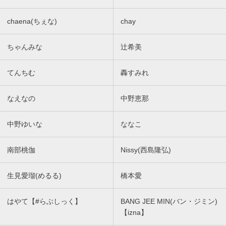
chaena(ちぇな)
chay
ちゃんみな
辻希美
てんちむ
轟すみれ
なえなの
中野恵那
中野ゆいな
ななこ
南部桃伽
Nissy(西島隆弘)
生見愛瑠(めるる)
橋本愛
はやて【#らぶしっく】
BANG JEE MIN(バン・ジミン)
【izna】