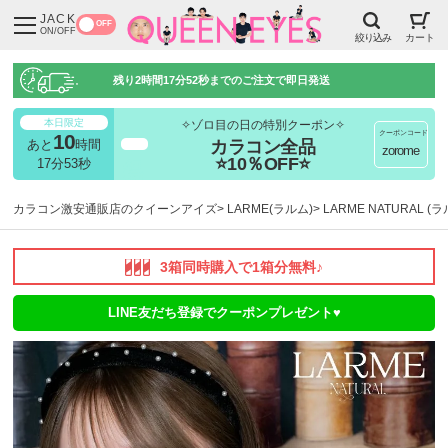
JACK
OFF
ON/OFF
絞り込み
カート
残り
2時間17分51秒
までのご注文で即日発送
本日限定
✧ゾロ目の日の特別クーポン✧
クーポンコード
10
カラコン全品
あと
時間
超得
zorome
⭐10％OFF⭐
17分52秒
カラコン激安通販店のクイーンアイズ
LARME(ラルム)
LARME NATURAL 
3箱同時購入で1箱分無料♪
LINE友だち登録でクーポンプレゼント♥