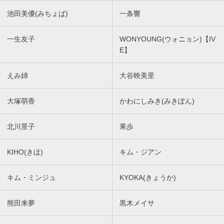
池田美優(みちょぱ)
一条響
一生友子
WONYOUNG(ウォニョン)【IV
E】
えみ姉
大谷映美里
大塚萌香
かわにしみき(みきぽん)
北川景子
果歩
KIHO(きほ)
キム・ジアン
キム・ミンジュ
KYOKA(きょうか)
熊田来夢
黒木メイサ