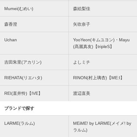
Mumei(むめい)
森絵梨佳
森香澄
矢吹奈子
Uchan
YooYeon(キムユヨン)・Mayu
(髙麗真友)【tripleS】
吉田朱里(アカリン)
よしミチ
RIEHATA(リエハタ)
RINON(村上璃杏)【ME:I】
REI(直井怜)【IVE】
渡辺直美
ブランドで探す
LARME(ラルム)
MEiME! by LARME(メイメ! by
ラルム)