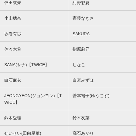
倖田來未
紺野彩夏
小山璃奈
齊藤なぎさ
坂巻有紗
SAKURA
佐々木希
指原莉乃
SANA(サナ)【TWICE】
しなこ
白石麻衣
白宮みずほ
JEONGYEON(ジョンヨン)【T
菅本裕子(ゆうこす)
WICE】
鈴木愛理
鈴木友菜
せいせい(田向星華)
髙石あかり