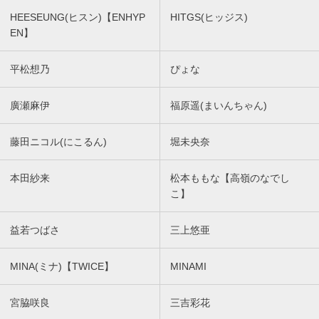
HEESEUNG(ヒスン)【ENHYP
HITGS(ヒッジス)
EN】
平松想乃
ぴょな
廣瀬麻伊
福原遥(まいんちゃん)
藤田ニコル(にこるん)
堀未央奈
本田紗来
松本ももな【高嶺のなでし
こ】
益若つばさ
三上悠亜
MINA(ミナ)【TWICE】
MINAMI
宮脇咲良
三吉彩花