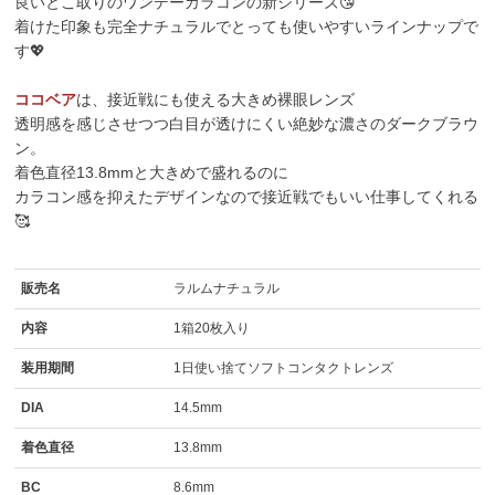
良いとこ取りのワンデーカラコンの新シリーズ😘
着けた印象も完全ナチュラルでとっても使いやすいラインナップで
す💖
ココベア
は、接近戦にも使える大きめ裸眼レンズ
透明感を感じさせつつ白目が透けにくい絶妙な濃さのダークブラウ
ン。
着色直径13.8mmと大きめで盛れるのに
カラコン感を抑えたデザインなので接近戦でもいい仕事してくれる
🥰
販売名
ラルムナチュラル
内容
1箱20枚入り
装用期間
1日使い捨てソフトコンタクトレンズ
DIA
14.5mm
着色直径
13.8mm
BC
8.6mm