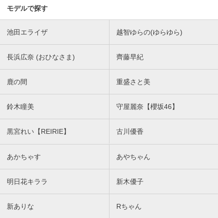
モデルで探す
池田エライザ
越智ゆらの(ゆらゆら)
長浜広奈 (おひなさま)
齊藤早紀
鹿の間
重盛さと美
鈴木瞳美
守屋麗奈【櫻坂46】
黒宮れい【REIRIE】
古川優香
あかちゃす
あやちゃん
明日花キララ
新木優子
新ありな
Rちゃん