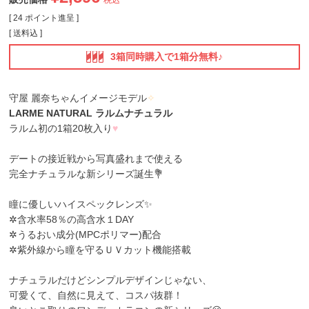
[
24
ポイント進呈 ]
送料込
3箱同時購入で1箱分無料♪
守屋 麗奈ちゃんイメージモデル
✧
LARME NATURAL ラルムナチュラル
ラルム初の1箱20枚入り
♥
デートの接近戦から写真盛れまで使える
完全ナチュラルな新シリーズ誕生💐
瞳に優しいハイスペックレンズ✨
✲含水率58％の高含水１DAY
✲うるおい成分(MPCポリマー)配合
✲紫外線から瞳を守るＵＶカット機能搭載
ナチュラルだけどシンプルデザインじゃない、
可愛くて、自然に見えて、コスパ抜群！