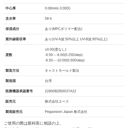
中心厚
0.08mm(-3.00D)
含水率
58％
保湿成分
あり(MPCポリマー配合)
紫外線吸収率
あり(UV-A波:50%以上 UV-B波:95%以上)
±0.00(度なし)
度数
-0.50～-6.00(0.25Dstep)
-6.50～-10.00(0.50Dstep)
製造方法
キャストモールド製法
製造国
台湾
医療機器承認番号
22800BZI00037A22
販売元
株式会社エース
製造販売元
Pegavision Japan 株式会社
ご使用の際は眼科医に相談の上、