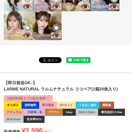
【即日発送OK♪】
LARME NATURAL ラルムナチュラル ココベア(1箱20枚入り)
3箱同時購入で1箱分無料！
ネコポス
送料無料
即日発送
UVカット
うるおい成分
裸眼風
ナチュラル
色素薄い系
ブラウン
1day
DIA14.5mm
着色直径13.8㎜
BC8.6mm
含水率58%
¥
2,596
販売価格
税込