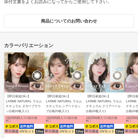
添付文書をよくお読みになってからご使用して下さい。
商品についてのお問い合わせ
【即日発送OK♪】
【即日発送OK♪】
【即日発送OK♪】
【即日発
LARME NATURAL ラルム
LARME NATURAL ラルム
LARME NATURAL ラルム
LARME
ナチュラル ヌガーブラウ
ナチュラル シアードロッ
ナチュラル クリアペール
ナチュラ
ン(1箱20枚入り)
プ(1箱20枚入り)
(1箱20枚入り)
(1箱20
3箱同時購入で1箱分無
3箱同時購入で1箱分無
3箱同時購入で1箱分無
3箱同時
料！
料！
料！
料！
ネコポス
送料無料
ネコポス
送料無料
ネコポス
送料無料
ネコポ
即日発送
UVカット
1day
即日発送
UVカット
1day
即日発送
UVカット
1day
即日発