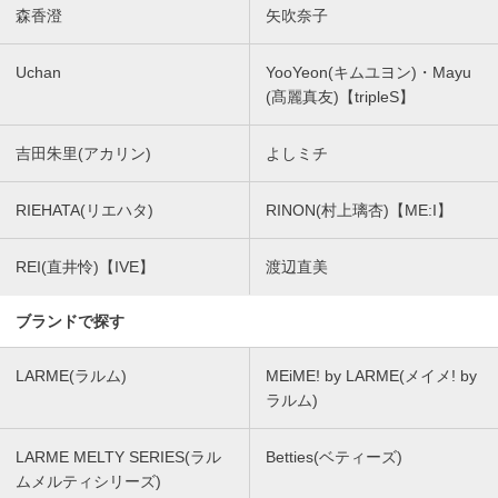
森香澄
矢吹奈子
Uchan
YooYeon(キムユヨン)・Mayu
(髙麗真友)【tripleS】
吉田朱里(アカリン)
よしミチ
RIEHATA(リエハタ)
RINON(村上璃杏)【ME:I】
REI(直井怜)【IVE】
渡辺直美
ブランドで探す
LARME(ラルム)
MEiME! by LARME(メイメ! by
ラルム)
LARME MELTY SERIES(ラル
Betties(ベティーズ)
ムメルティシリーズ)