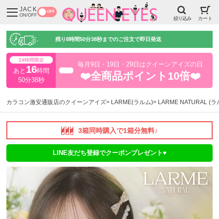
JACK
OFF
ON/OFF
絞り込み
カート
残り
8時間50分37秒
までのご注文で即日発送
24時間限定
毎月9日・19日・29日はクイーンアイズの日
16
あと
時間
超得
❤️全商品ポイント10倍❤️
50分37秒
カラコン激安通販店のクイーンアイズ
LARME(ラルム)
LARME NATURAL 
3箱同時購入で1箱分無料♪
LINE友だち登録でクーポンプレゼント♥