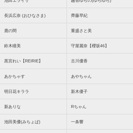
池田エライザ
越智ゆらの(ゆらゆら)
長浜広奈 (おひなさま)
齊藤早紀
鹿の間
重盛さと美
鈴木瞳美
守屋麗奈【櫻坂46】
黒宮れい【REIRIE】
古川優香
あかちゃす
あやちゃん
明日花キララ
新木優子
新ありな
Rちゃん
池田美優(みちょぱ)
一条響