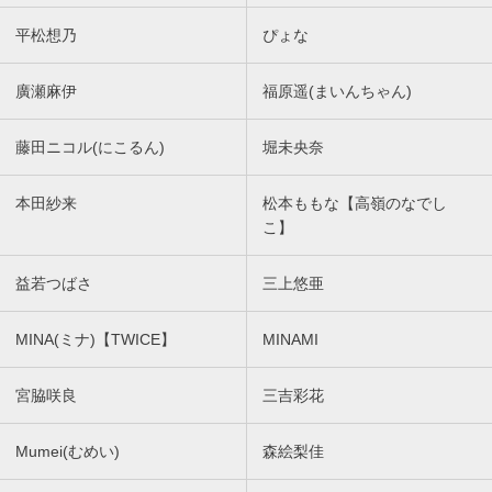
平松想乃
ぴょな
廣瀬麻伊
福原遥(まいんちゃん)
藤田ニコル(にこるん)
堀未央奈
本田紗来
松本ももな【高嶺のなでし
こ】
益若つばさ
三上悠亜
MINA(ミナ)【TWICE】
MINAMI
宮脇咲良
三吉彩花
Mumei(むめい)
森絵梨佳