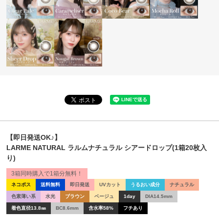
【即日発送OK♪】
LARME NATURAL ラルムナチュラル シアードロップ(1箱20枚入
り)
3箱同時購入で1箱分無料！
ネコポス
送料無料
即日発送
UVカット
うるおい成分
ナチュラル
色素薄い系
水光
ブラウン
ベージュ
1day
DIA14.5mm
着色直径13.8㎜
BC8.6mm
含水率58%
フチあり