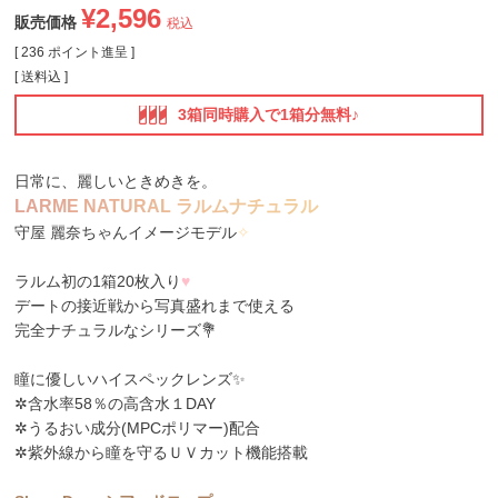
¥
2,596
販売価格
税込
[
236
ポイント進呈 ]
送料込
3箱同時購入で1箱分無料♪
日常に、麗しいときめきを。
L
A
R
M
E
N
A
T
U
R
A
L
ラ
ル
ム
ナ
チ
ュ
ラ
ル
守屋 麗奈ちゃんイメージモデル
✧
ラルム初の1箱20枚入り
♥
デートの接近戦から写真盛れまで使える
完全ナチュラルなシリーズ💐
瞳に優しいハイスペックレンズ✨
✲含水率58％の高含水１DAY
✲うるおい成分(MPCポリマー)配合
✲紫外線から瞳を守るＵＶカット機能搭載