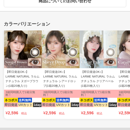
商品についてのお問い合わせ
【即日発送OK♪】
【即日発送OK♪】
【即日発送OK♪】
【即日発
LARME NATURAL ラルム
LARME NATURAL ラルム
LARME NATURAL ラルム
LARME
ナチュラル ヌガーブラウ
ナチュラル シアードロッ
ナチュラル クリアペール
ナチュラ
ン(1箱20枚入り)
プ(1箱20枚入り)
(1箱20枚入り)
(1箱20
3箱同時購入で1箱分無
3箱同時購入で1箱分無
3箱同時購入で1箱分無
3箱同時
料！
料！
料！
料！
ネコポス
送料無料
ネコポス
送料無料
ネコポス
送料無料
ネコポ
即日発送
UVカット
1day
即日発送
UVカット
1day
即日発送
UVカット
1day
即日発
¥
2,596
¥
2,596
¥
2,596
¥
2,59
税込
税込
税込