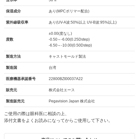
保湿成分
あり(MPCポリマー配合)
紫外線吸収率
あり(UV-A波:50%以上 UV-B波:95%以上)
±0.00(度なし)
度数
-0.50～-6.00(0.25Dstep)
-6.50～-10.00(0.50Dstep)
製造方法
キャストモールド製法
製造国
台湾
医療機器承認番号
22800BZI00037A22
販売元
株式会社エース
製造販売元
Pegavision Japan 株式会社
ご使用の際は眼科医に相談の上、
添付文書をよくお読みになってからご使用して下さい。