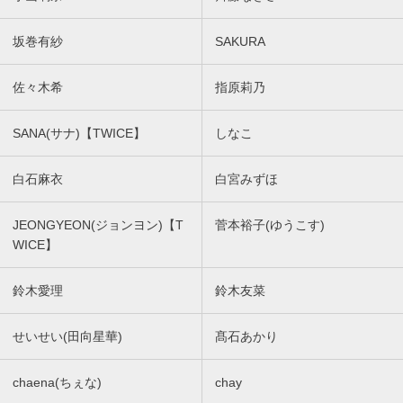
坂巻有紗
SAKURA
佐々木希
指原莉乃
SANA(サナ)【TWICE】
しなこ
白石麻衣
白宮みずほ
JEONGYEON(ジョンヨン)【T
菅本裕子(ゆうこす)
WICE】
鈴木愛理
鈴木友菜
せいせい(田向星華)
髙石あかり
chaena(ちぇな)
chay