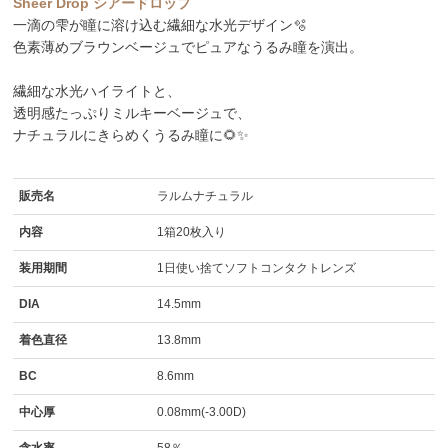
Sheer Drop シアードロップ
一滴の雫が瞳に溶け込む繊細な水光デザイン🫧
色素薄めブラウンベージュでピュアなうるみ瞳を演出。
繊細な水光ハイライトと、
透明感たっぷりミルキーベージュで、
ナチュラルにきらめくうるみ瞳に🌻✨
販売名
ラルムナチュラル
内容
1箱20枚入り
装用期間
1日使い捨てソフトコンタクトレンズ
DIA
14.5mm
着色直径
13.8mm
BC
8.6mm
中心厚
0.08mm(-3.00D)
含水率
58％