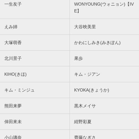
一生友子
WONYOUNG(ウォニョン)【IV
E】
えみ姉
大谷映美里
大塚萌香
かわにしみき(みきぽん)
北川景子
果歩
KIHO(きほ)
キム・ジアン
キム・ミンジュ
KYOKA(きょうか)
熊田来夢
黒木メイサ
倖田來未
紺野彩夏
小山璃奈
齊藤なぎさ