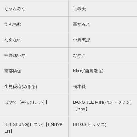
ちゃんみな
辻希美
てんちむ
轟すみれ
なえなの
中野恵那
中野ゆいな
ななこ
南部桃伽
Nissy(西島隆弘)
生見愛瑠(めるる)
橋本愛
はやて【#らぶしっく】
BANG JEE MIN(バン・ジミン)
【izna】
HEESEUNG(ヒスン)【ENHYP
HITGS(ヒッジス)
EN】