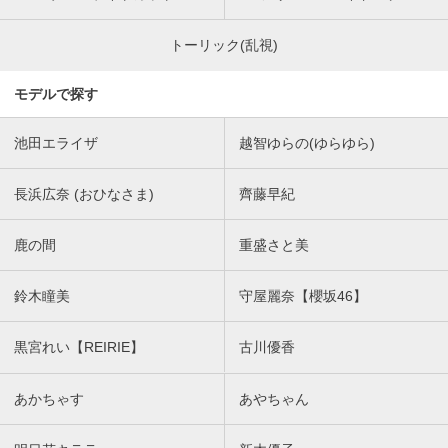
トーリック(乱視)
モデルで探す
池田エライザ
越智ゆらの(ゆらゆら)
長浜広奈 (おひなさま)
齊藤早紀
鹿の間
重盛さと美
鈴木瞳美
守屋麗奈【櫻坂46】
黒宮れい【REIRIE】
古川優香
あかちゃす
あやちゃん