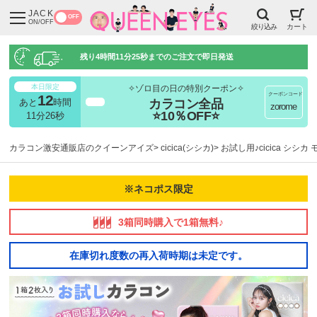
JACK
OFF
ON/OFF
絞り込み
カート
残り
4時間11分24秒
までのご注文で即日発送
本日限定
✧ゾロ目の日の特別クーポン✧
クーポンコード
12
カラコン全品
あと
時間
超得
zorome
⭐10％OFF⭐
11分24秒
カラコン激安通販店のクイーンアイズ
cicica(シシカ)
お試し用♪cicica シシカ
※ネコポス限定
3箱同時購入で1箱無料♪
在庫切れ度数の再入荷時期は未定です。