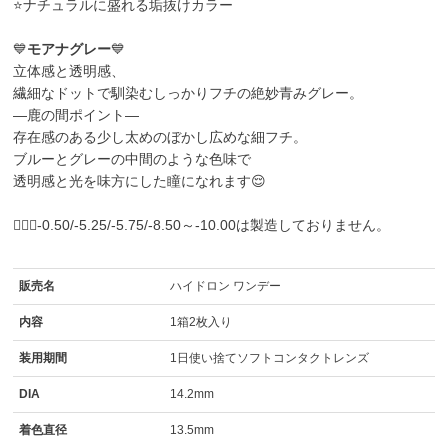
⭐ナチュラルに盛れる垢抜けカラー
💙
モアナグレー
💙
立体感と透明感、
繊細なドットで馴染むしっかりフチの絶妙青みグレー。
―鹿の間ポイント―
存在感のある少し太めのぼかし広めな細フチ。
ブルーとグレーの中間のような色味で
透明感と光を味方にした瞳になれます😌
🙇🏼‍♀️-0.50/-5.25/-5.75/-8.50～-10.00は製造しておりません。
販売名
ハイドロン ワンデー
内容
1箱2枚入り
装用期間
1日使い捨てソフトコンタクトレンズ
DIA
14.2mm
着色直径
13.5mm