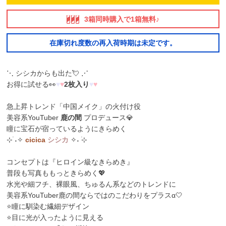
3箱同時購入で1箱無料♪
在庫切れ度数の再入荷時期は未定です。
⋱ シシカからも出た💘 ⋰
お得に試せる👀
♥
♥
2枚入り
♥
♥
急上昇トレンド「中国メイク」の火付け役
美容系YouTuber
鹿の間
プロデュース💎
瞳に宝石が宿っているようにきらめく
⊹࣪ ˖✧
cicica
シシカ
✧˖ ࣪⊹
コンセプトは『ヒロイン級なきらめき』
普段も写真ももっときらめく💖
水光や細フチ、裸眼風、ちゅるん系などのトレンドに
美容系YouTuber鹿の間ならではのこだわりをプラスα🤍
⭐瞳に馴染む繊細デザイン
⭐目に光が入ったように見える