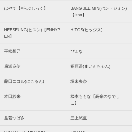
はやて【#らぶしっく】
BANG JEE MIN(バン・ジミン)
【izna】
HEESEUNG(ヒスン)【ENHYP
HITGS(ヒッジス)
EN】
平松想乃
ぴょな
廣瀬麻伊
福原遥(まいんちゃん)
藤田ニコル(にこるん)
堀未央奈
本田紗来
松本ももな【高嶺のなでし
こ】
益若つばさ
三上悠亜