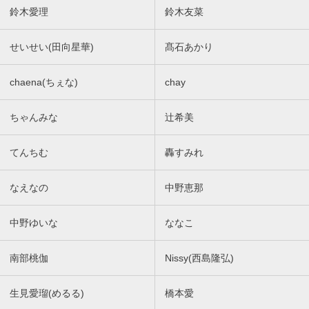
鈴木愛理
鈴木友菜
せいせい(田向星華)
髙石あかり
chaena(ちぇな)
chay
ちゃんみな
辻希美
てんちむ
轟すみれ
なえなの
中野恵那
中野ゆいな
ななこ
南部桃伽
Nissy(西島隆弘)
生見愛瑠(めるる)
橋本愛