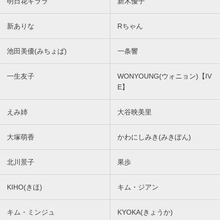
明日花キララ
新木優子
新ありな
Rちゃん
池田美優(みちょぱ)
一条響
一生友子
WONYOUNG(ウォニョン)【IV
E】
えみ姉
大谷映美里
大塚萌香
かわにしみき(みきぽん)
北川景子
果歩
KIHO(きほ)
キム・ジアン
キム・ミンジュ
KYOKA(きょうか)