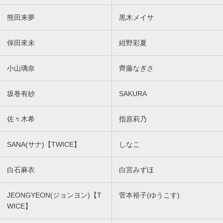
熊田来夢
黒木メイサ
倖田來未
紺野彩夏
小山璃奈
齊藤なぎさ
坂巻有紗
SAKURA
佐々木希
指原莉乃
SANA(サナ)【TWICE】
しなこ
白石麻衣
白宮みずほ
JEONGYEON(ジョンヨン)【T
菅本裕子(ゆうこす)
WICE】