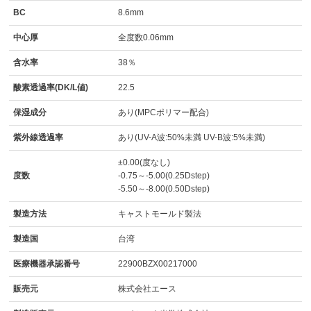
BC
8.6mm
中心厚
全度数0.06mm
含水率
38％
酸素透過率(DK/L値)
22.5
保湿成分
あり(MPCポリマー配合)
紫外線透過率
あり(UV-A波:50%未満 UV-B波:5%未満)
±0.00(度なし)
度数
-0.75～-5.00(0.25Dstep)
-5.50～-8.00(0.50Dstep)
製造方法
キャストモールド製法
製造国
台湾
医療機器承認番号
22900BZX00217000
販売元
株式会社エース