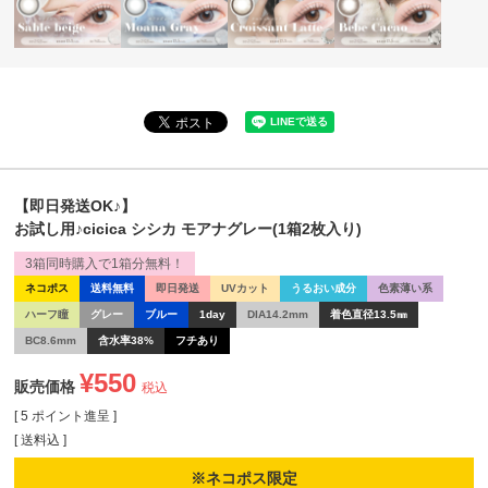
【即日発送OK♪】
お試し用♪cicica シシカ モアナグレー(1箱2枚入り)
3箱同時購入で1箱分無料！
ネコポス
送料無料
即日発送
UVカット
うるおい成分
色素薄い系
ハーフ瞳
グレー
ブルー
1day
DIA14.2mm
着色直径13.5㎜
BC8.6mm
含水率38%
フチあり
¥
550
販売価格
税込
[
5
ポイント進呈 ]
送料込
※ネコポス限定