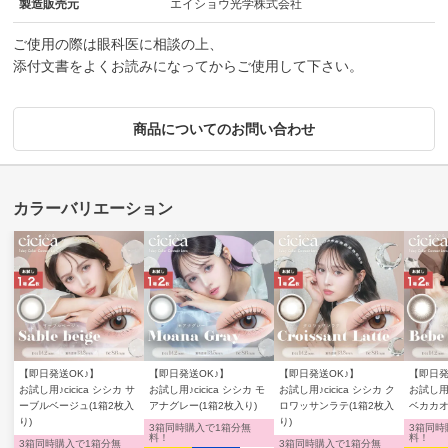
製造販売元
エイショウ光学株式会社
ご使用の際は眼科医に相談の上、
添付文書をよくお読みになってからご使用して下さい。
商品についてのお問い合わせ
【即日発送OK♪】
【即日発送OK♪】
【即日発送OK♪】
【即日発
お試し用♪cicica シシカ サ
お試し用♪cicica シシカ モ
お試し用♪cicica シシカ ク
お試し用♪
ーブルベージュ(1箱2枚入
アナグレー(1箱2枚入り)
ロワッサンラテ(1箱2枚入
ベカカオ
り)
り)
3箱同時購入で1箱分無
3箱同時
料！
料！
3箱同時購入で1箱分無
3箱同時購入で1箱分無