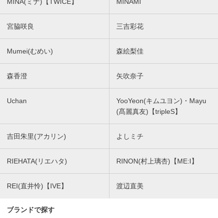
MINA(ミナ)【TWICE】
MINAMI
宮脇咲良
三吉彩花
Mumei(むめい)
森絵梨佳
森香澄
矢吹奈子
Uchan
YooYeon(キムユヨン)・Mayu
(髙麗真友)【tripleS】
吉田朱里(アカリン)
よしミチ
RIEHATA(リエハタ)
RINON(村上璃杏)【ME:I】
REI(直井怜)【IVE】
渡辺直美
ブランドで探す