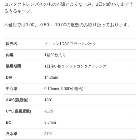
コンタクトレンズそのものが涙とよくなじみ、1日の終わりまでう
るうるキープ。
⚠️当店では0.00、-0.50～-10.00の度数のみ取り扱っております。
販売名
メニコン1DAY フラットパック
内容
1箱30枚入り
装用期間
1日使い捨てソフトコンタクトレンズ
DIA
14.2mm
中心厚
0.10mm(-3.00Dの場合)
AXIS(乱視軸)
180°
CYL(乱視度数)
-1.75
BC
8.6mm
含水率
57％