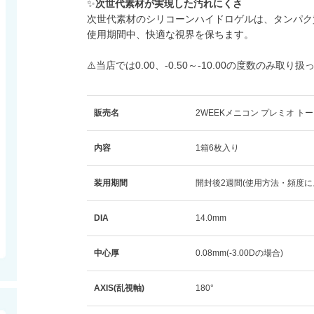
✨
次世代素材が実現した汚れにくさ
次世代素材のシリコーンハイドロゲルは、タンパク
使用期間中、快適な視界を保ちます。
⚠️当店では0.00、-0.50～-10.00の度数のみ取り
販売名
2WEEKメニコン プレミオ ト
内容
1箱6枚入り
装用期間
開封後2週間(使用方法・頻度に
DIA
14.0mm
中心厚
0.08mm(-3.00Dの場合)
AXIS(乱視軸)
180°