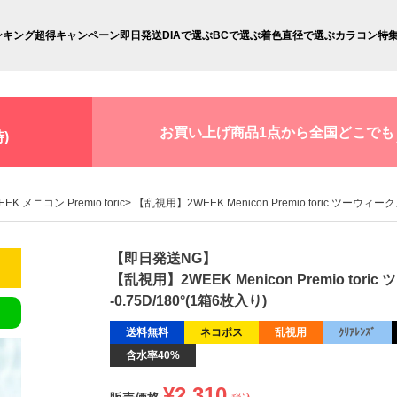
ンキング
超得キャンペーン
即日発送
DIAで選ぶ
BCで選ぶ
着色直径で選ぶ
カラコン特
お買い上げ商品1点から全国どこでも
)
EEK メニコン Premio toric
【乱視用】2WEEK Menicon Premio toric ツーウ
【即日発送NG】
【乱視用】2WEEK Menicon Premio t
-0.75D/180°(1箱6枚入り)
送料無料
ネコポス
乱視用
ｸﾘｱﾚﾝｽﾞ
含水率40%
¥
2,310