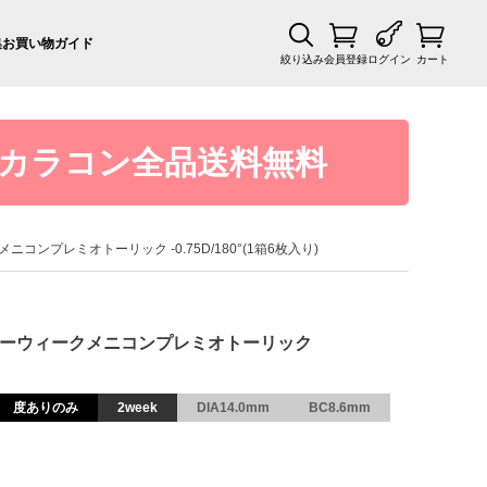
集
お買い物ガイド
絞り込み
会員登録
ログイン
カート
カラコン全品送料無料
ィークメニコンプレミオトーリック -0.75D/180°(1箱6枚入り)
oric ツーウィークメニコンプレミオトーリック
度ありのみ
2week
DIA14.0mm
BC8.6mm