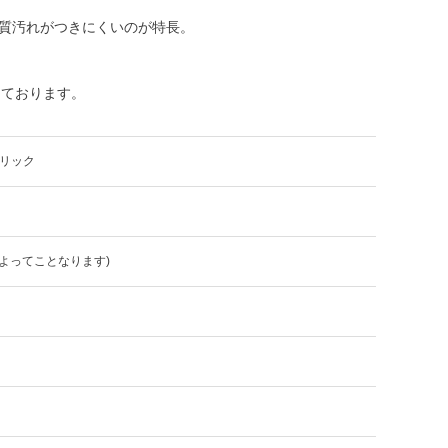
質汚れがつきにくいのが特長。
扱っております。
ーリック
よってことなります)