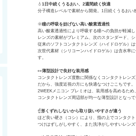
💧
1日中続くうるおい、2週間続く快適
分子構造レベルで素材から開発。1日続くうるおい
🌞
瞳の呼吸を妨げない高い酸素透過性
高い酸素透過性により呼吸する瞳への負担が軽減し
レンズの素材がプレミアム、次のスタンダード、シ
従来のソフトコンタクトレンズ（ハイドロゲル）は
次世代素材（シリコーンハイドロゲル）は含水率に
す。
👀
薄型設計で良好な装用感
コンタクトレンズ度数に関係なくコンタクトレンズ
だから、強度近視の方にも快適なつけごこちです。
2WEEKメニコン プレミオは、装用感を高めるた
コンタクトレンズ周辺部が均一な薄型設計となって
☝️
形くずれしないから取り扱いやすさが違う
ほど良い硬さ（コシ）により、指の上でコンタクト
つけはずしがしやすく、また洗浄がしやすいレンズ