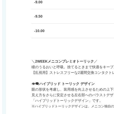
-9.00
-9.50
-10.00
＼
2WEEKメニコンプレミオトーリック
／
瞳のうるおいと呼吸。捨てるときまで快適をキープ
【乱視用】ストレスフリーな2週間交換コンタクトレン
👁️‍🗨️
ハイブリッド トーリック デザイン
眼の形状を考慮し、装用感を向上させるための上下
見え方をさらに安定させる左右部へのバラストデザ
「ハイブリッドトーリックデザイン」です。
※ハイブリッドトーリックデザインは、メニコン独自