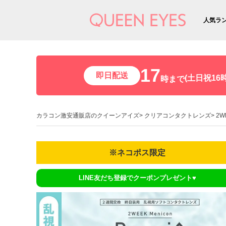
人気ラ
17
即日配送
(土日祝16時
時まで
カラコン激安通販店のクイーンアイズ
クリアコンタクトレンズ
2W
※ネコポス限定
LINE友だち登録でクーポンプレゼント♥