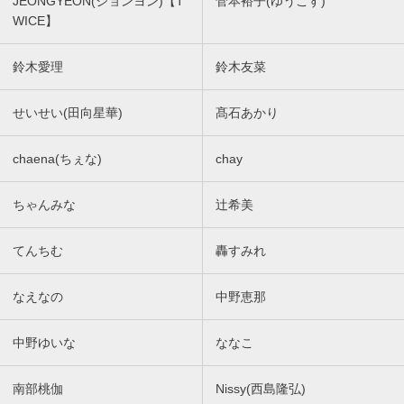
JEONGYEON(ジョンヨン)【T
菅本裕子(ゆうこす)
WICE】
鈴木愛理
鈴木友菜
せいせい(田向星華)
髙石あかり
chaena(ちぇな)
chay
ちゃんみな
辻希美
てんちむ
轟すみれ
なえなの
中野恵那
中野ゆいな
ななこ
南部桃伽
Nissy(西島隆弘)