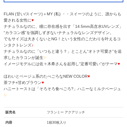
FLAN (甘い/スイーツ)＋MY (私) ・・スイーツのように、誰からも
愛される女性に
♥
ナチュラルなのに、瞳に存在感を出す「14.5mm高含水UVレンズ」
“カラコン感”を強調しずぎないナチュラルなレンズデザイン。
でもサイズは大きくないとNG！という女性のこだわりを叶えるコ
ンタクトレンズ
♪
ナチュラルなのに「いつもと違う？」とことん“オトナ可愛さ”を追
求したカラコンが誕生
✨
イメージモデルには佐々木希さんを起用し“定番可愛い”がテーマ
♥
ほわいとベージュ系のたべごろなNEW COLOR
♥
茶フチ×甘めブラウン
♥
ハニートーストは「そろそろ食べごろ?」ハニーなミルクベージュ
✨
販売名
フランミー アクアリッチ
内容
1箱30枚入り