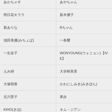
あかちゃす
あやちゃん
明日花キララ
新木優子
新ありな
Rちゃん
池田美優(みちょぱ)
一条響
一生友子
WONYOUNG(ウォニョン)【IV
E】
えみ姉
大谷映美里
大塚萌香
かわにしみき(みきぽん)
北川景子
果歩
KIHO(きほ)
キム・ジアン