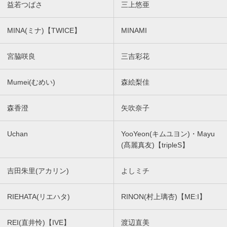
益若つばさ
三上悠亜
MINA(ミナ)【TWICE】
MINAMI
宮脇咲良
三吉彩花
Mumei(むめい)
森絵梨佳
森香澄
矢吹奈子
Uchan
YooYeon(キムユヨン)・Mayu
(髙麗真友)【tripleS】
吉田朱里(アカリン)
よしミチ
RIEHATA(リエハタ)
RINON(村上璃杏)【ME:I】
REI(直井怜)【IVE】
渡辺直美