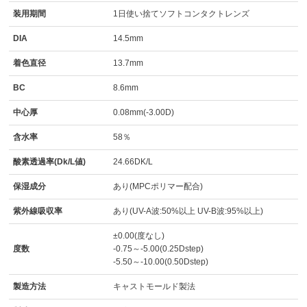
装用期間
1日使い捨てソフトコンタクトレンズ
DIA
14.5mm
着色直径
13.7mm
BC
8.6mm
中心厚
0.08mm(-3.00D)
含水率
58％
酸素透過率(Dk/L値)
24.66DK/L
保湿成分
あり(MPCポリマー配合)
紫外線吸収率
あり(UV-A波:50%以上 UV-B波:95%以上)
±0.00(度なし)
度数
-0.75～-5.00(0.25Dstep)
-5.50～-10.00(0.50Dstep)
製造方法
キャストモールド製法