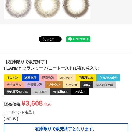
【在庫限りで販売終了】
FLANMY フランミー ハニートースト(1箱30枚入り)
ネコポス
送料無料
即日発送
UVカット
宅配便のみ
うるおい成分
ナチュラル
色素薄い系
ブラウン
ベージュ
1day
DIA14.5mm
着色直径13.7㎜
BC8.6mm
含水率58%
フチあり
¥
3,608
販売価格
税込
[
33
ポイント進呈 ]
送料込
在庫限りで販売終了となります。