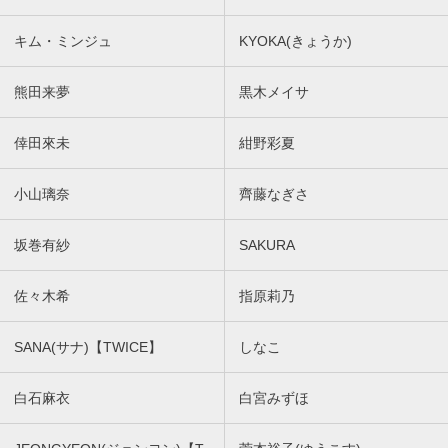
キム・ミンジュ
KYOKA(きょうか)
熊田来夢
黒木メイサ
倖田來未
紺野彩夏
小山璃奈
齊藤なぎさ
坂巻有紗
SAKURA
佐々木希
指原莉乃
SANA(サナ)【TWICE】
しなこ
白石麻衣
白宮みずほ