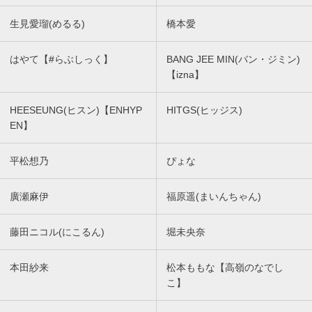
生見愛瑠(めるる)
橋本愛
はやて【#らぶしっく】
BANG JEE MIN(バン・ジミン)
【izna】
HEESEUNG(ヒスン)【ENHYP
HITGS(ヒッジス)
EN】
平松想乃
ぴょな
廣瀬麻伊
福原遥(まいんちゃん)
藤田ニコル(にこるん)
堀未央奈
本田紗来
松本ももな【高嶺のなでし
こ】