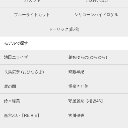
ブルーライトカット
シリコーンハイドロゲル
トーリック(乱視)
モデルで探す
池田エライザ
越智ゆらの(ゆらゆら)
長浜広奈 (おひなさま)
齊藤早紀
鹿の間
重盛さと美
鈴木瞳美
守屋麗奈【櫻坂46】
黒宮れい【REIRIE】
古川優香