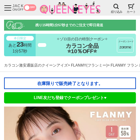
JACK
OFF
ON/OFF
絞り込み
カート
残り
15時間1分56秒
までのご注文で即日発送
本日限定
✧ゾロ目の日の特別クーポン✧
クーポンコード
23
カラコン全品
あと
時間
超得
zorome
⭐10％OFF⭐
1分56秒
カラコン激安通販店のクイーンアイズ
FLANMY(フランミー)
FLANMY フラ
在庫限りで販売終了となります。
LINE友だち登録でクーポンプレゼント♥