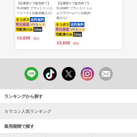
【在庫限りで販売終了】
【在庫限りで販売終了】
FLANMY フランミー ハニ
FLANMY フランミー シェ
ートースト(1箱30枚入り)
ルフラワームーン(1箱30
枚入り)
ネコポス
送料無料
即日発送
UVカット
ネコポス
送料無料
宅配便のみ
1day
即日発送
UVカット
宅配便のみ
1day
¥
3,608
税込
¥
3,608
税込
ランキングから探す
カラコン人気ランキング
装用期間で探す