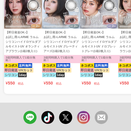
【即日発送OK♪】
【即日発送OK♪】
【即日発送OK♪】
【即日発
お試し用♪LARME ラルム
お試し用♪LARME ラルム
お試し用♪LARME ラルム
お試し用
シリコンハイドロゲルダブ
シリコンハイドロゲルダブ
シリコンハイドロゲルダブ
シリコ
ルモイストUV オランティ
ルモイストUV グレーティ
ルモイストUV ドロプレッ
ルモイス
アブラウン(1箱2枚入り)
アーズ(1箱2枚入り)
トグレー(1箱2枚入り)
ラウン(
3箱同時購入で1箱分無
3箱同時購入で1箱分無
3箱同時購入で1箱分無
3箱同時
料！
料！
料！
料！
ネコポス
送料無料
ネコポス
送料無料
ネコポス
送料無料
ネコポ
即日発送
UVカット
即日発送
UVカット
即日発送
UVカット
即日発
シリコン
1day
シリコン
1day
シリコン
1day
シリコ
¥
550
¥
550
¥
550
¥
550
税込
税込
税込