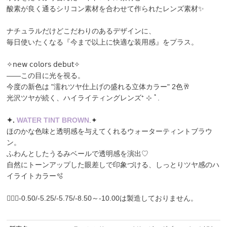
酸素が良く通るシリコン素材を合わせて作られたレンズ素材✨
ナチュラルだけどこだわりのあるデザインに、
毎日使いたくなる『今まで以上に快適な装用感』をプラス。
✧𝗇𝖾𝗐 𝖼𝗈𝗅𝗈𝗋𝗌 𝖽𝖾𝖻𝗎𝗍✧
――この目に光を視る。
今度の新色は "濡れツヤ仕上げの盛れる立体カラー" 2色🥂
光沢ツヤが続く、ハイライティングレンズ⁺ ⊹ ﾟ.
✦️.
WATER TINT BROWN
.✦️
ほのかな色味と透明感を与えてくれるウォーターティントブラウ
ン。
ふわんとしたうるみベールで透明感を演出♡
自然にトーンアップした眼差しで印象づける、しっとりツヤ感のハ
イライトカラー🫧
🙇🏼‍♀️-0.50/-5.25/-5.75/-8.50～-10.00は製造しておりません。