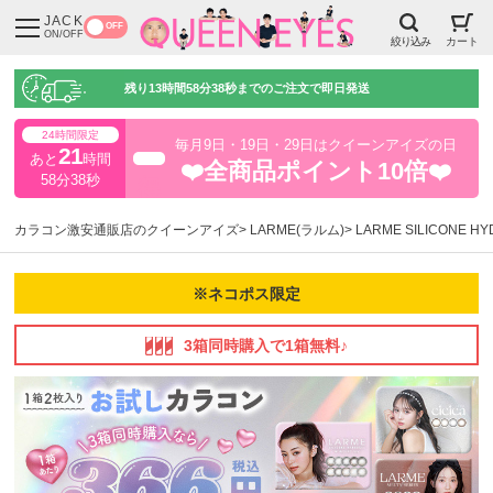
JACK
OFF
ON/OFF
絞り込み
カート
残り
13時間58分37秒
までのご注文で即日発送
24時間限定
毎月9日・19日・29日はクイーンアイズの日
21
あと
時間
超得
❤️全商品ポイント10倍❤️
58分37秒
カラコン激安通販店のクイーンアイズ
LARME(ラルム)
LARME SILICONE 
※ネコポス限定
3箱同時購入で1箱無料♪