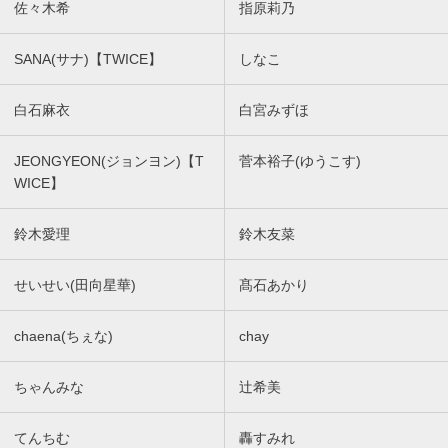
佐々木希
指原莉乃
SANA(サナ)【TWICE】
しなこ
白石麻衣
白宮みずほ
JEONGYEON(ジョンヨン)【T
菅本裕子(ゆうこす)
WICE】
鈴木愛理
鈴木友菜
せいせい(田向星華)
髙石あかり
chaena(ちぇな)
chay
ちゃんみな
辻希美
てんちむ
轟すみれ