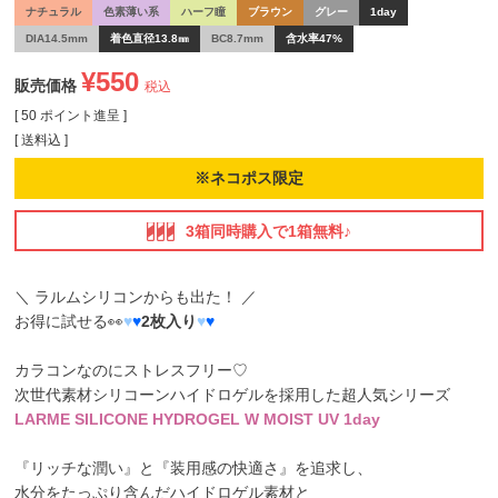
ナチュラル
色素薄い系
ハーフ瞳
ブラウン
グレー
1day
DIA14.5mm
着色直径13.8㎜
BC8.7mm
含水率47%
¥
550
販売価格
税込
[
50
ポイント進呈 ]
送料込
※ネコポス限定
3箱同時購入で1箱無料♪
＼ ラルムシリコンからも出た！ ／
お得に試せる👀
♥
♥
2枚入り
♥
♥
カラコンなのにストレスフリー♡
次世代素材シリコーンハイドロゲル
を採用した超人気シリーズ
LARME SILICONE HYDROGEL W MOIST UV 1day
『リッチな潤い』と『装用感の快適さ』を追求し、
水分をたっぷり含んだハイドロゲル素材と