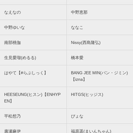
なえなの
中野恵那
中野ゆいな
ななこ
南部桃伽
Nissy(西島隆弘)
生見愛瑠(めるる)
橋本愛
はやて【#らぶしっく】
BANG JEE MIN(バン・ジミン)
【izna】
HEESEUNG(ヒスン)【ENHYP
HITGS(ヒッジス)
EN】
平松想乃
ぴょな
廣瀬麻伊
福原遥(まいんちゃん)