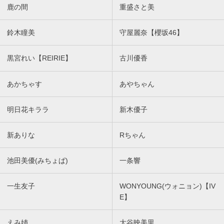
鹿の間
重盛さと美
鈴木瞳美
守屋麗奈【櫻坂46】
黒宮れい【REIRIE】
古川優香
あかちゃす
あやちゃん
明日花キララ
新木優子
新ありな
Rちゃん
池田美優(みちょぱ)
一条響
一生友子
WONYOUNG(ウォニョン)【IV
E】
えみ姉
大谷映美里