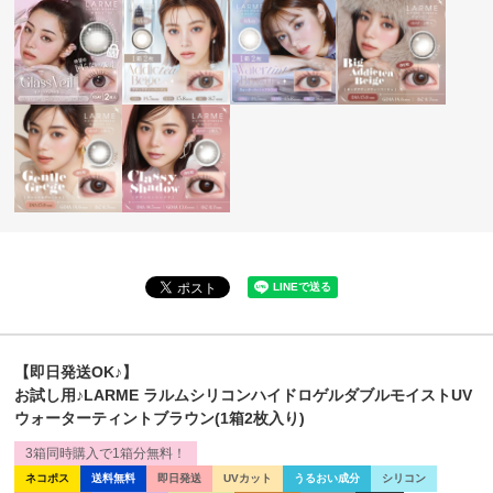
【即日発送OK♪】
お試し用♪LARME ラルムシリコンハイドロゲルダブルモイストUV
ウォーターティントブラウン(1箱2枚入り)
3箱同時購入で1箱分無料！
ネコポス
送料無料
即日発送
UVカット
うるおい成分
シリコン