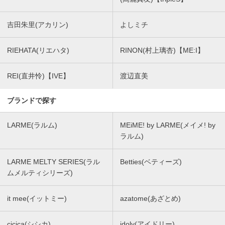
吉田朱里(アカリン)
よしミチ
RIEHATA(リエハタ)
RINON(村上璃杏)【ME:I】
REI(直井怜)【IVE】
渡辺直美
ブランドで探す
LARME(ラルム)
MEiME! by LARME(メイメ! by
ラルム)
LARME MELTY SERIES(ラル
Betties(ベティーズ)
ムメルティシリーズ)
it mee(イットミー)
azatome(あざとめ)
cicica(シシカ)
idoly(アイドリー)