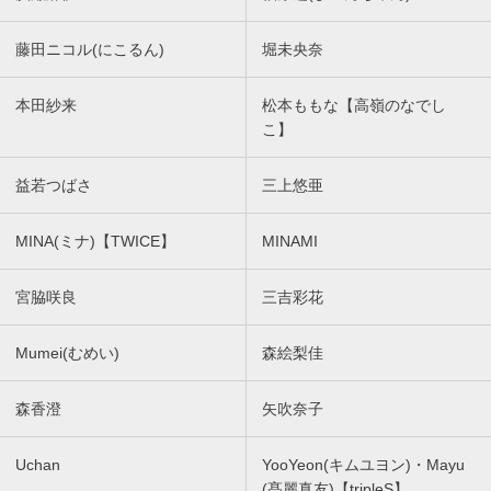
藤田ニコル(にこるん)
堀未央奈
本田紗来
松本ももな【高嶺のなでし
こ】
益若つばさ
三上悠亜
MINA(ミナ)【TWICE】
MINAMI
宮脇咲良
三吉彩花
Mumei(むめい)
森絵梨佳
森香澄
矢吹奈子
Uchan
YooYeon(キムユヨン)・Mayu
(髙麗真友)【tripleS】