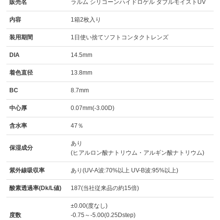
販売名
ラルム シリコーンハイドロゲル ダブルモイストUV
内容
1箱2枚入り
装用期間
1日使い捨てソフトコンタクトレンズ
DIA
14.5mm
着色直径
13.8mm
BC
8.7mm
中心厚
0.07mm(-3.00D)
含水率
47％
あり
保湿成分
(ヒアルロン酸ナトリウム・アルギン酸ナトリウム)
紫外線吸収率
あり(UV-A波:70%以上 UV-B波:95%以上)
酸素透過率(Dk/L値)
187(当社従来品の約15倍)
±0.00(度なし)
度数
-0.75～-5.00(0.25Dstep)