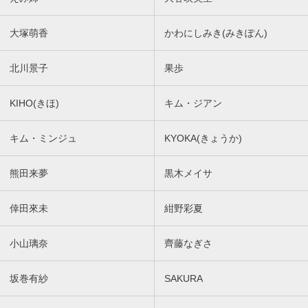
大塚萌香
かわにしみき(みきぽん)
北川景子
果歩
KIHO(きほ)
キム・ジアン
キム・ミンジュ
KYOKA(きょうか)
熊田来夢
黒木メイサ
倖田來未
紺野彩夏
小山璃奈
齊藤なぎさ
坂巻有紗
SAKURA