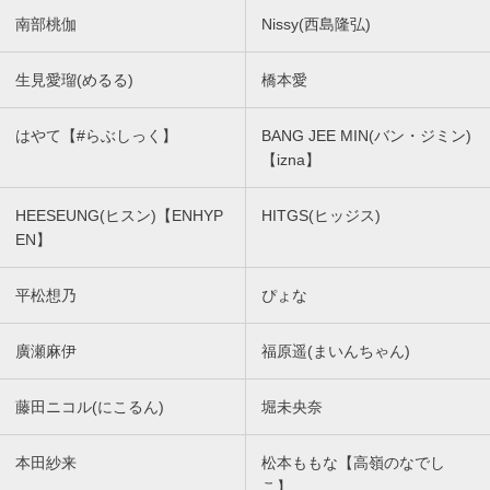
南部桃伽
Nissy(西島隆弘)
生見愛瑠(めるる)
橋本愛
はやて【#らぶしっく】
BANG JEE MIN(バン・ジミン)
【izna】
HEESEUNG(ヒスン)【ENHYP
HITGS(ヒッジス)
EN】
平松想乃
ぴょな
廣瀬麻伊
福原遥(まいんちゃん)
藤田ニコル(にこるん)
堀未央奈
本田紗来
松本ももな【高嶺のなでし
こ】