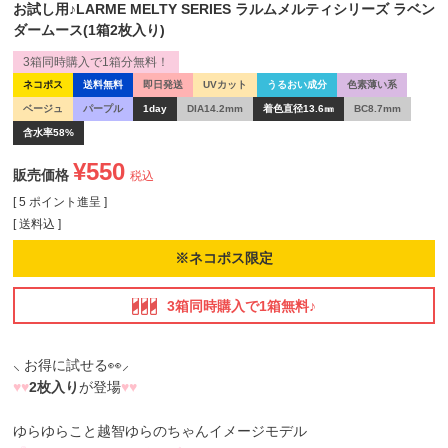
お試し用♪LARME MELTY SERIES ラルムメルティシリーズ ラベン
ダームース(1箱2枚入り)
3箱同時購入で1箱分無料！
ネコポス
送料無料
即日発送
UVカット
うるおい成分
色素薄い系
ベージュ
パープル
1day
DIA14.2mm
着色直径13.6㎜
BC8.7mm
含水率58%
¥
550
販売価格
税込
[
5
ポイント進呈 ]
送料込
※ネコポス限定
3箱同時購入で1箱無料♪
⸜ お得に試せる👀⸝
♥
♥
2枚入り
が登場
♥
♥
ゆらゆらこと越智ゆらのちゃんイメージモデル