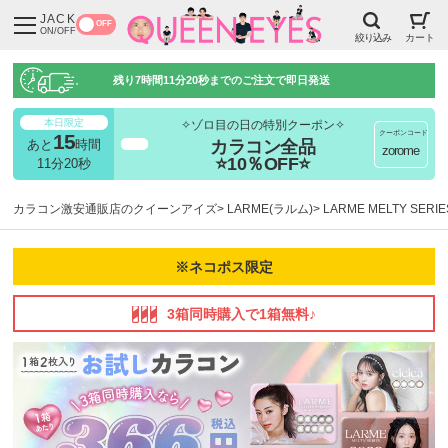
JACK
OFF
ON/OFF
絞り込み
カート
残り
7時間11分19秒
までのご注文で即日発送
本日限定
✧ゾロ目の日の特別クーポン✧
クーポンコード
15
カラコン全品
あと
時間
超得
zorome
⭐10％OFF⭐
11分19秒
カラコン激安通販店のクイーンアイズ
LARME(ラルム)
LARME MELTY SE
※ネコポス限定
3箱同時購入で1箱無料♪