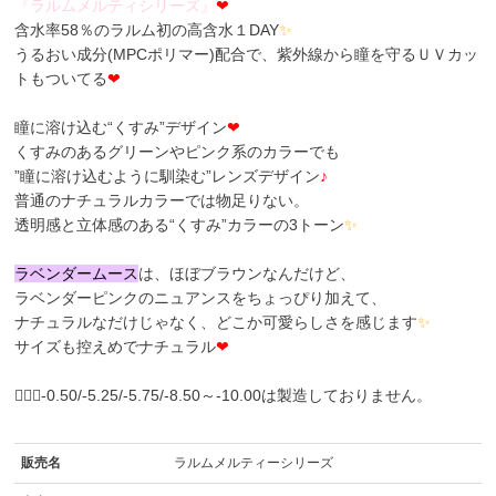
『
ラ
ル
ム
メ
ル
テ
ィ
シ
リ
ー
ズ
』
❤
含水率58％のラルム初の高含水１DAY
✨
うるおい成分(MPCポリマー)配合で、紫外線から瞳を守るＵＶカッ
トもついてる
❤
瞳に溶け込む“くすみ”デザイン
❤
くすみのあるグリーンやピンク系のカラーでも
”瞳に溶け込むように馴染む”レンズデザイン
♪
普通のナチュラルカラーでは物足りない。
透明感と立体感のある“くすみ”カラーの3トーン
✨
ラ
ベ
ン
ダ
ー
ム
ー
ス
は、ほぼブラウンなんだけど、
ラベンダーピンクのニュアンスをちょっぴり加えて、
ナチュラルなだけじゃなく、どこか可愛らしさを感じます
✨
サイズも控えめでナチュラル
❤
🙇🏼‍♀️-0.50/-5.25/-5.75/-8.50～-10.00は製造しておりません。
販売名
ラルムメルティーシリーズ