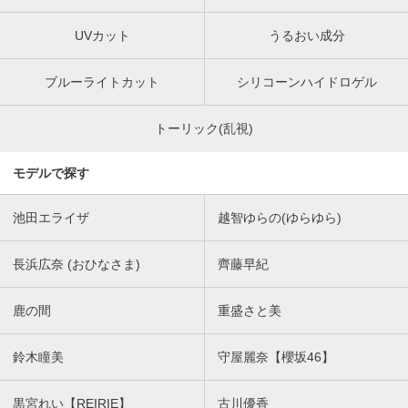
UVカット
うるおい成分
ブルーライトカット
シリコーンハイドロゲル
トーリック(乱視)
モデルで探す
池田エライザ
越智ゆらの(ゆらゆら)
長浜広奈 (おひなさま)
齊藤早紀
鹿の間
重盛さと美
鈴木瞳美
守屋麗奈【櫻坂46】
黒宮れい【REIRIE】
古川優香