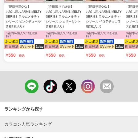
【即日発送OK♪】
【在庫限りで終売】
【即日発送OK♪】
【即日発
お試し用♪LARME MELTY
お試し用♪LARME MELTY
お試し用♪LARME MELTY
お試し用♪
SERIES ラルムメルティ
SERIES ラルムメルティ
SERIES ラルムメルティ
SERI
シリーズ ピンクチュール
シリーズ シェリーミント
シリーズ ベロアチョコ(1
シリーズ
(1箱2枚入り)
(1箱2枚入り)
箱2枚入り)
ス(1箱2
3箱同時購入で1箱分無
3箱同時購入で1箱分無
3箱同時購入で1箱分無
3箱同時
料！
料！
料！
料！
ネコポス
送料無料
ネコポス
送料無料
ネコポス
送料無料
ネコポ
即日発送
UVカット
1day
即日発送
UVカット
1day
即日発送
UVカット
1day
即日発
¥
550
¥
550
¥
550
¥
550
税込
税込
税込
ランキングから探す
カラコン人気ランキング