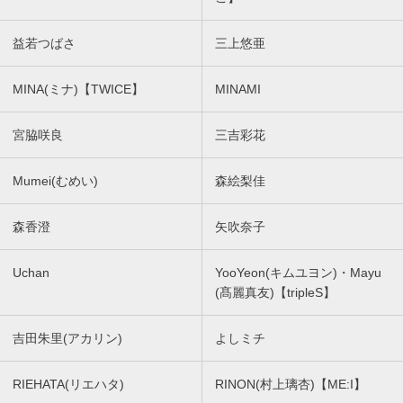
益若つばさ
三上悠亜
MINA(ミナ)【TWICE】
MINAMI
宮脇咲良
三吉彩花
Mumei(むめい)
森絵梨佳
森香澄
矢吹奈子
Uchan
YooYeon(キムユヨン)・Mayu
(髙麗真友)【tripleS】
吉田朱里(アカリン)
よしミチ
RIEHATA(リエハタ)
RINON(村上璃杏)【ME:I】