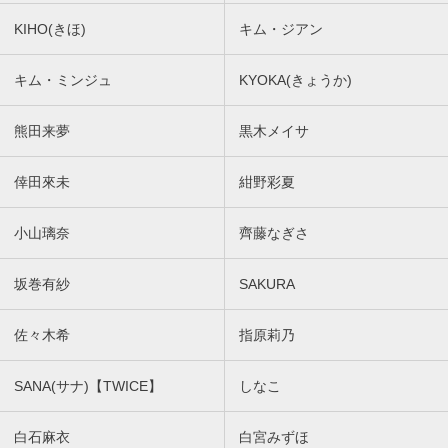
KIHO(きほ)
キム・ジアン
キム・ミンジュ
KYOKA(きょうか)
熊田来夢
黒木メイサ
倖田來未
紺野彩夏
小山璃奈
齊藤なぎさ
坂巻有紗
SAKURA
佐々木希
指原莉乃
SANA(サナ)【TWICE】
しなこ
白石麻衣
白宮みずほ