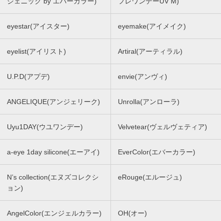
ジェニック by エバーカラー)
フレワンデーUV M)
eyestar(アイスター)
eyemake(アイメイク)
eyelist(アイリスト)
Artiral(アーティラル)
U.P.D(アプデ)
envie(アンヴィ)
ANGELIQUE(アンジェリーク)
Unrolla(アンローラ)
Uyu1DAY(ウユワンデー)
Velvetear(ヴェルヴェティア)
a-eye 1day silicone(エーアイ)
EverColor(エバーカラー)
N’s collection(エヌズコレクシ
eRouge(エルージュ)
ョン)
AngelColor(エンジェルカラー)
OH(オー)