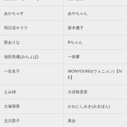
あかちゃす
あやちゃん
明日花キララ
新木優子
新ありな
Rちゃん
池田美優(みちょぱ)
一条響
一生友子
WONYOUNG(ウォニョン)【IV
E】
えみ姉
大谷映美里
大塚萌香
かわにしみき(みきぽん)
北川景子
果歩