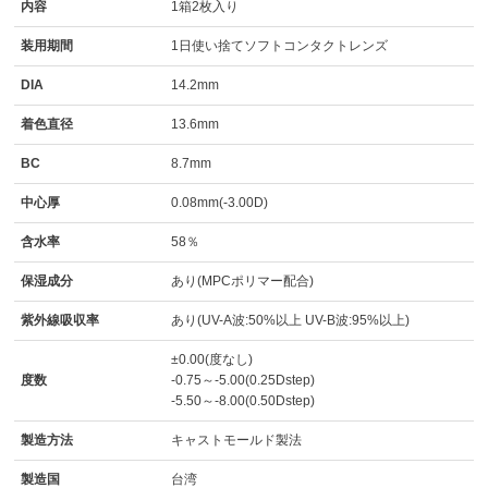
内容
1箱2枚入り
装用期間
1日使い捨てソフトコンタクトレンズ
DIA
14.2mm
着色直径
13.6mm
BC
8.7mm
中心厚
0.08mm(-3.00D)
含水率
58％
保湿成分
あり(MPCポリマー配合)
紫外線吸収率
あり(UV-A波:50%以上 UV-B波:95%以上)
±0.00(度なし)
度数
-0.75～-5.00(0.25Dstep)
-5.50～-8.00(0.50Dstep)
製造方法
キャストモールド製法
製造国
台湾