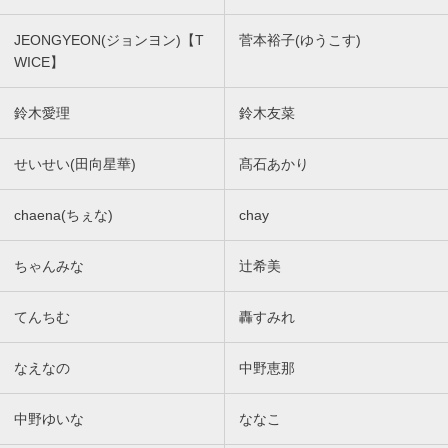
JEONGYEON(ジョンヨン)【T
菅本裕子(ゆうこす)
WICE】
鈴木愛理
鈴木友菜
せいせい(田向星華)
髙石あかり
chaena(ちぇな)
chay
ちゃんみな
辻希美
てんちむ
轟すみれ
なえなの
中野恵那
中野ゆいな
ななこ