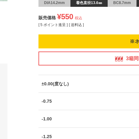
DIA14.2mm
着色直径13.6㎜
BC8.7mm
¥
550
販売価格
税込
[
5
ポイント進呈 ]
送料込
※
3箱
±0.00(度なし)
-0.75
-1.00
-1.25