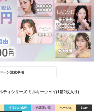
ペーン注意事項
ルムメルティシリーズ ミルキーウェイ(1箱2枚入り)
うるおい成分
色素薄い系
ベージュ
1day