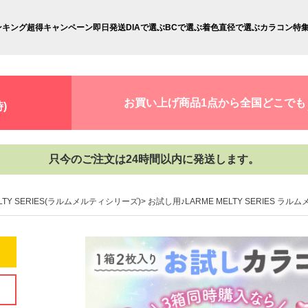
ンキング
超得キャンペーン
即日発送
DIAで選ぶ
BCで選ぶ
着色直径で選ぶ
カラコン特
お買い上げ商品1点から全国どこでも
)
只今のご注文は24時間以内に発送します。
ELTY SERIES(ラルムメルティシリーズ)
お試し用♪LARME MELTY SERIES 