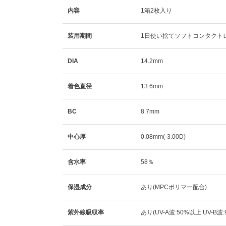
内容
1箱2枚入り
装用期間
1日使い捨てソフトコンタクト
DIA
14.2mm
着色直径
13.6mm
BC
8.7mm
中心厚
0.08mm(-3.00D)
含水率
58％
保湿成分
あり(MPCポリマー配合)
紫外線吸収率
あり(UV-A波:50%以上 UV-B波