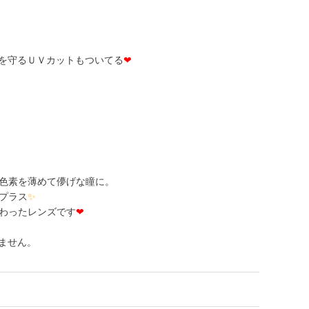
瞳を守るＵＶカットもついてる
❤
色素を薄めて儚げな瞳に。
プラス
✨
わったレンズです
❤
ておりません。