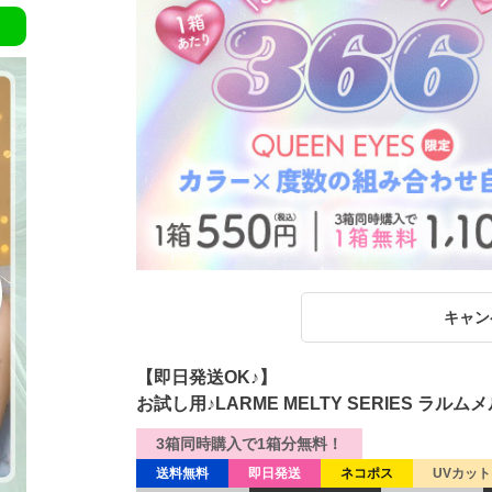
キャン
【即日発送OK♪】
お試し用♪LARME MELTY SERIES ラ
3箱同時購入で1箱分無料！
送料無料
即日発送
ネコポス
UVカット