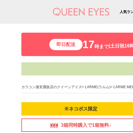
人気ラ
17
即日配送
(土日祝16時
時まで
カラコン激安通販店のクイーンアイズ
LARME(ラルム)
LARME M
※ネコポス限定
3箱同時購入で1箱無料♪