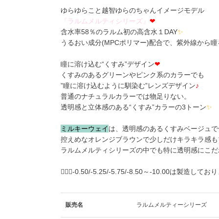
ゆらゆらこと越智ゆらのちゃんイメージモデル
『
ラ
ル
ム
メ
ル
テ
ィ
シ
リ
ー
ズ
』
❤
含水率58％のラルム初の高含水１DAY
✨
うるおい成分(MPCポリマー)配合で、紫外線から
瞳に溶け込む“くすみ”デザイン
❤
くすみのあるグリーンやピンク系のカラーでも
”瞳に溶け込むように馴染む”レンズデザイン
♪
普通のナチュラルカラーでは物足りない。
透明感と立体感のある“くすみ”カラーの3トーン
✨
ミ
ル
キ
ー
ウ
ェ
イ
は、透明感のあるくすみベージュで
控えめなオレンジブラウンで少しだけキラキラ感も
ラルムメルティシリーズの中でも特に透明感にこだ
🙇🏼‍♀️-0.50/-5.25/-5.75/-8.50～-10.00は製造し
販売名
ラルムメルティーシリーズ