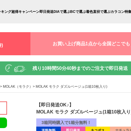
ンキング
超得キャンペーン
即日発送
DIAで選ぶ
BCで選ぶ
着色直径で選ぶ
カラコン特
お買い上げ商品1点から全国どこでも
)
残り
10時間50分39秒
までのご注文で即日発送
MOLAK（モラク）
MOLAK モラク ダズルベージュ(1箱10枚入り)
【即日発送OK♪】
MOLAK モラク ダズルベージュ(1箱10枚入り
3箱同時購入で1箱分無料！
送料無料
即日発送
ネコポス
ナチュラ