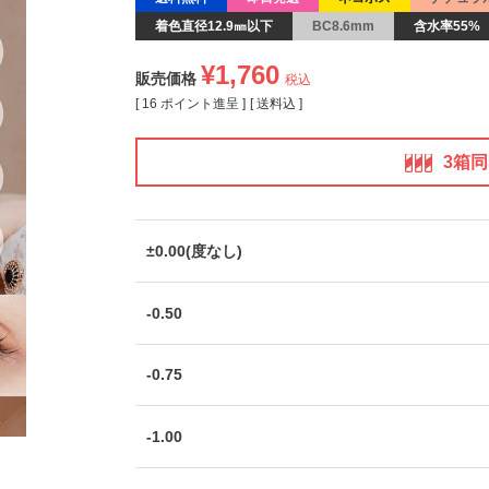
着色直径12.9㎜以下
BC8.6mm
含水率55%
¥
1,760
販売価格
税込
[
16
ポイント進呈 ]
送料込
3箱
±0.00(度なし)
-0.50
-0.75
-1.00