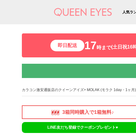
人気ラ
17
即日配送
(土日祝16時
時まで
カラコン激安通販店のクイーンアイズ
MOLAK (モラク 1day・1ヶ月)
3箱同時購入で1箱無料♪
LINE友だち登録でクーポンプレゼント♥