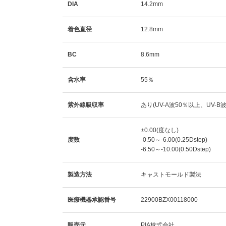
DIA
14.2mm
着色直径
12.8mm
BC
8.6mm
含水率
55％
紫外線吸収率
あり(UV-A波50％以上、UV-B
±0.00(度なし)
度数
-0.50～-6.00(0.25Dstep)
-6.50～-10.00(0.50Dstep)
製造方法
キャストモールド製法
医療機器承認番号
22900BZX00118000
販売元
PIA株式会社