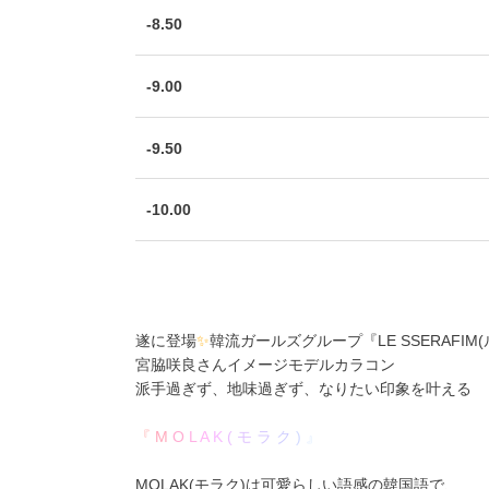
-8.50
-9.00
-9.50
-10.00
遂に登場
✨
韓流ガールズグループ
『LE SSERAFI
宮脇咲良
さんイメージモデルカラコン
派手過ぎず、地味過ぎず、なりたい印象を叶える
『
M
O
L
A
K
(
モ
ラ
ク
)
』
MOLAK(モラク)は可愛らしい語感の韓国語で、