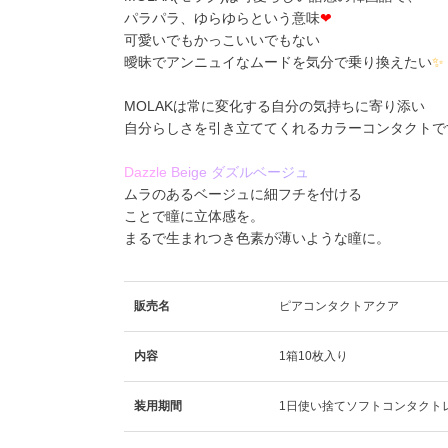
パラパラ、ゆらゆらという意味
❤
可愛いでもかっこいいでもない
曖昧でアンニュイなムードを気分で乗り換えたい
✨
MOLAKは常に変化する自分の気持ちに寄り添い
自分らしさを引き立ててくれるカラーコンタクトで
D
a
z
z
l
e
B
e
i
g
e
ダ
ズ
ル
ベ
ー
ジ
ュ
ムラのあるベージュに細フチを付ける
ことで瞳に立体感を。
まるで生まれつき色素が薄いような瞳に。
販売名
ピアコンタクトアクア
内容
1箱10枚入り
装用期間
1日使い捨てソフトコンタクト