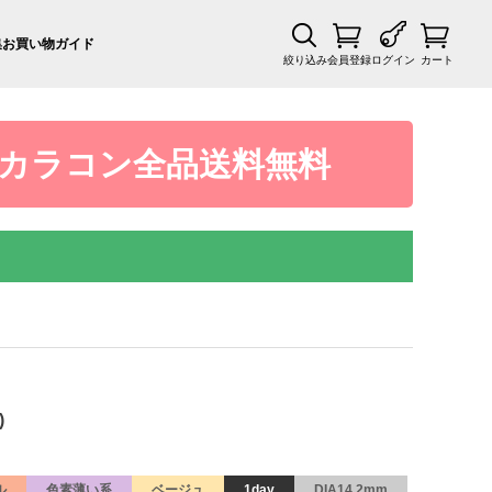
集
お買い物ガイド
絞り込み
会員登録
ログイン
カート
カラコン全品送料無料
)
ル
色素薄い系
ベージュ
1day
DIA14.2mm