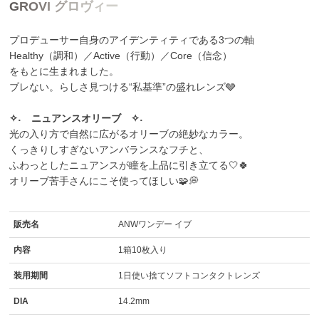
G
R
O
V
I
グ
ロ
ヴ
ィ
ー
プロデューサー自身のアイデンティティである3つの軸
Healthy（調和）／Active（行動）／Core（信念）
をもとに生まれました。
ブレない。らしさ見つける“私基準”の盛れレンズ🩶
✧˖ ニュアンスオリーブ ✧˖
光の入り方で自然に広がるオリーブの絶妙なカラー。
くっきりしすぎないアンバランスなフチと、
ふわっとしたニュアンスが瞳を上品に引き立てる🤍🍀
オリーブ苦手さんにこそ使ってほしい🧩💭
販売名
ANWワンデー イブ
内容
1箱10枚入り
装用期間
1日使い捨てソフトコンタクトレンズ
DIA
14.2mm