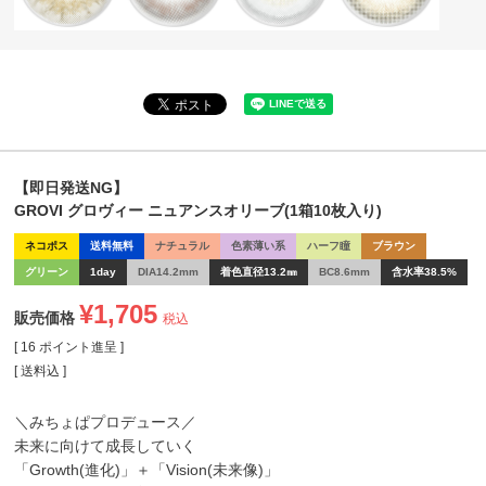
【即日発送NG】
GROVI グロヴィー ニュアンスオリーブ(1箱10枚入り)
ネコポス
送料無料
ナチュラル
色素薄い系
ハーフ瞳
ブラウン
グリーン
1day
DIA14.2mm
着色直径13.2㎜
BC8.6mm
含水率38.5%
¥
1,705
販売価格
税込
[
16
ポイント進呈 ]
送料込
＼みちょぱプロデュース／
未来に向けて成長していく
「Growth(進化)」＋「Vision(未来像)」