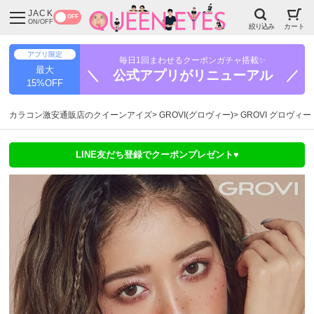
JACK
OFF
ON/OFF
絞り込み
カート
アプリ限定
毎日1回まわせるクーポンガチャ搭載✨
最大
＼ 公式アプリがリニューアル ／
15%OFF
カラコン激安通販店のクイーンアイズ
GROVI(グロヴィー)
GROVI グロヴィ
LINE友だち登録でクーポンプレゼント♥