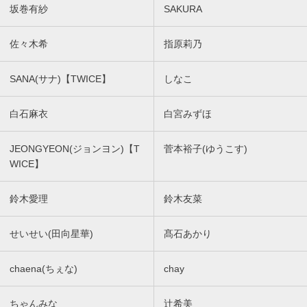
坂巻有紗
SAKURA
佐々木希
指原莉乃
SANA(サナ)【TWICE】
しなこ
白石麻衣
白宮みずほ
JEONGYEON(ジョンヨン)【T
菅本裕子(ゆうこす)
WICE】
鈴木愛理
鈴木友菜
せいせい(田向星華)
髙石あかり
chaena(ちぇな)
chay
ちゃんみな
辻希美