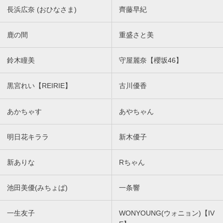
長浜広奈 (おひなさま)
齊藤早紀
鹿の間
重盛さと美
鈴木瞳美
守屋麗奈【櫻坂46】
黒宮れい【REIRIE】
古川優香
あかちゃす
あやちゃん
明日花キララ
新木優子
新ありな
Rちゃん
池田美優(みちょぱ)
一条響
一生友子
WONYOUNG(ウォニョン)【IV