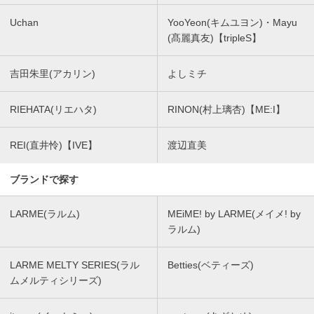
Uchan
YooYeon(キムユヨン)・Mayu
(髙麗真友)【tripleS】
吉田朱里(アカリン)
よしミチ
RIEHATA(リエハタ)
RINON(村上璃杏)【ME:I】
REI(直井怜)【IVE】
渡辺直美
ブランドで探す
LARME(ラルム)
MEiME! by LARME(メイメ! by
ラルム)
LARME MELTY SERIES(ラル
Betties(ベティーズ)
ムメルティシリーズ)