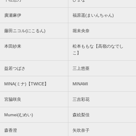
廣瀬麻伊
福原遥(まいんちゃん)
藤田ニコル(にこるん)
堀未央奈
本田紗来
松本ももな【高嶺のなでし
こ】
益若つばさ
三上悠亜
MINA(ミナ)【TWICE】
MINAMI
宮脇咲良
三吉彩花
Mumei(むめい)
森絵梨佳
森香澄
矢吹奈子