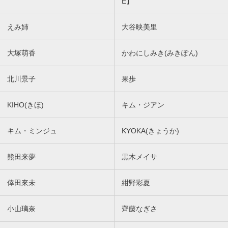
E】
えみ姉
大谷映美里
大塚萌香
かわにしみき(みきぽん)
北川景子
果歩
KIHO(きほ)
キム・ジアン
キム・ミンジュ
KYOKA(きょうか)
熊田来夢
黒木メイサ
倖田來未
紺野彩夏
小山璃奈
齊藤なぎさ