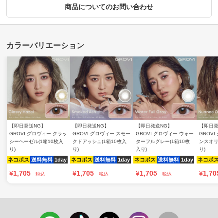
商品についてのお問い合わせ
【即日発送NG】
【即日発送NG】
【即日発送NG】
【即日発
GROVI グロヴィー クラッ
GROVI グロヴィー スモー
GROVI グロヴィー ウォー
GROV
シーヘーゼル(1箱10枚入
クドアッシュ(1箱10枚入
ターフルグレー(1箱10枚
ンスオリ
り)
り)
入り)
り)
ネコポス
送料無料
1day
ネコポス
送料無料
1day
ネコポス
送料無料
1day
ネコポ
¥
1,705
¥
1,705
¥
1,705
¥
1,70
税込
税込
税込