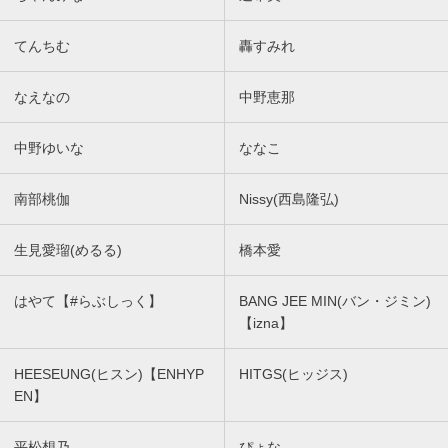
てんちむ
轟すみれ
なえなの
中野恵那
中野ゆいな
ななこ
南部桃伽
Nissy(西島隆弘)
生見愛瑠(めるる)
橋本愛
はやて【#らぶしっく】
BANG JEE MIN(バン・ジミン)
【izna】
HEESEUNG(ヒスン)【ENHYP
HITGS(ヒッジス)
EN】
平松想乃
ぴょな