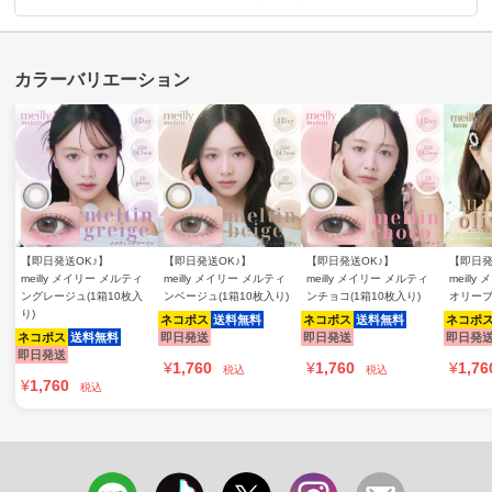
【即日発送OK♪】
【即日発送OK♪】
【即日発送OK♪】
【即日発
meilly メイリー メルティ
meilly メイリー メルティ
meilly メイリー メルティ
meill
ングレージュ(1箱10枚入
ンベージュ(1箱10枚入り)
ンチョコ(1箱10枚入り)
オリーブ
り)
ネコポス
送料無料
ネコポス
送料無料
ネコポ
ネコポス
送料無料
即日発送
即日発送
即日発
即日発送
¥
1,760
¥
1,760
¥
1,76
税込
税込
¥
1,760
税込