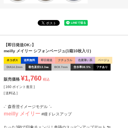
【即日発送OK♪】
meilly メイリー シフォンベージュ(1箱10枚入り)
ネコポス
送料無料
即日発送
ナチュラル
色素薄い系
ベージュ
DIA14.2mm
着色直径13.3㎜
BC8.7mm
含水率38.5%
フチあり
¥
1,760
販売価格
税込
[
160
ポイント進呈 ]
送料込
˗ˋ 森香澄イメージモデル ˊ˗
meilly メイリー
#瞳ドレスアップ
たった3秒で印象チェンジ！奇跡のスッピンアップデート౨ৎ