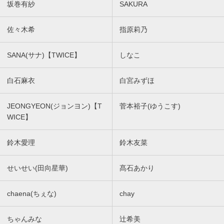
坂巻有紗
SAKURA
佐々木希
指原莉乃
SANA(サナ)【TWICE】
しなこ
白石麻衣
白宮みずほ
JEONGYEON(ジョンヨン)【T
菅本裕子(ゆうこす)
WICE】
鈴木愛理
鈴木友菜
せいせい(田向星華)
髙石あかり
chaena(ちぇな)
chay
ちゃんみな
辻希美