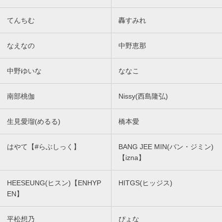
てんちむ
轟すみれ
なえなの
中野恵那
中野ゆいな
ななこ
南部桃伽
Nissy(西島隆弘)
生見愛瑠(めるる)
橋本愛
はやて【#らぶしっく】
BANG JEE MIN(バン・ジミン)
【izna】
HEESEUNG(ヒスン)【ENHYP
HITGS(ヒッジス)
EN】
平松想乃
ぴょな