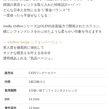
韓国の美容トレンドを取り入れた特殊設計⭐⋆⭒˚.⋆✨
どんな日本人女性にも合う“黄金バランス”で
一度使ったら手放せなくなる
♡₊˚ ᵎᵎ
meilly chiffonシリーズはOLENS全面協力で開発されたカラコン。
瞳にシフォンドレスをかぶせたような柔らかい印象を与えます🌷
～ chiffon beige シフォンベージュ ～
美人度を徹底的に強化して
オトナな瞳見えを叶える🌼🌼🌼
透明感あふれる『気品ベージュ』
販売名
CIOSワンデーカラー
内容
1箱10枚入り
装用期間
1日使い捨てソフトコンタクトレンズ
DIA
14.2mm
着色直径
13.3mm