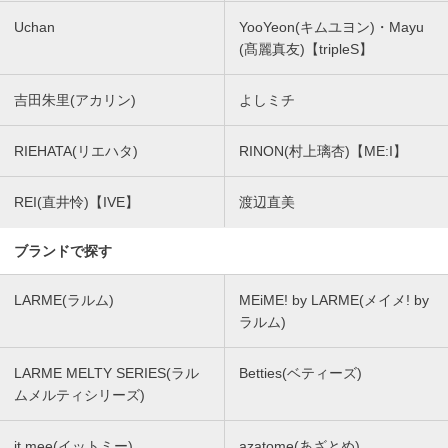
Uchan
YooYeon(キムユヨン)・Mayu
(髙麗真友)【tripleS】
吉田朱里(アカリン)
よしミチ
RIEHATA(リエハタ)
RINON(村上璃杏)【ME:I】
REI(直井怜)【IVE】
渡辺直美
ブランドで探す
LARME(ラルム)
MEiME! by LARME(メイメ! by
ラルム)
LARME MELTY SERIES(ラル
Betties(ベティーズ)
ムメルティシリーズ)
it mee(イットミー)
azatome(あざとめ)