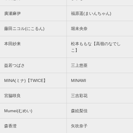
廣瀬麻伊
福原遥(まいんちゃん)
藤田ニコル(にこるん)
堀未央奈
本田紗来
松本ももな【高嶺のなでし
こ】
益若つばさ
三上悠亜
MINA(ミナ)【TWICE】
MINAMI
宮脇咲良
三吉彩花
Mumei(むめい)
森絵梨佳
森香澄
矢吹奈子