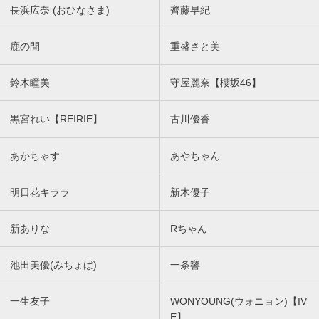
長浜広奈 (おひなさま)
齊藤早紀
鹿の間
重盛さと美
鈴木瞳美
守屋麗奈【櫻坂46】
黒宮れい【REIRIE】
古川優香
あかちゃす
あやちゃん
明日花キララ
新木優子
新ありな
Rちゃん
池田美優(みちょぱ)
一条響
一生友子
WONYOUNG(ウォニョン)【IV
E】