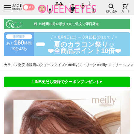
JACK
OFF
ON/OFF
絞り込み
カート
残り
9時間19分42秒
までのご注文で即日発送
期間限定
₊˚✧ 8月9日(土) ～ 8月16日(水)まで ₊˚✧
160
あと
時間
夏のカラコン祭り☺️
超得
19分42秒
❤️全商品ポイント10倍❤️
カラコン激安通販店のクイーンアイズ
meilly(メイリー)
meilly メイリー シ
LINE友だち登録でクーポンプレゼント♥