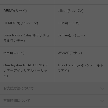
RESAY(リセイ)
Lillbon(リルボン)
LILMOON(リルムーン)
LuMia(ルミア)
Luna Natural 1day(ルナナチュ
Lemieu(ルミュー)
ラルワンデー)
rom'u(ロミュ)
WANAF(ワナフ)
Oneday Aire REAL TORIC(ワ
1day Cara Eyes(ワンデーキャ
ンデーアイレリアルトーリッ
ラアイ)
ク)
お支払方法について
営業時間について