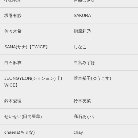
坂巻有紗
SAKURA
佐々木希
指原莉乃
SANA(サナ)【TWICE】
しなこ
白石麻衣
白宮みずほ
JEONGYEON(ジョンヨン)【T
菅本裕子(ゆうこす)
WICE】
鈴木愛理
鈴木友菜
せいせい(田向星華)
髙石あかり
chaena(ちぇな)
chay