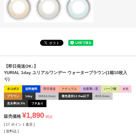
【即日発送OK♪】
YURIAL 1day ユリアルワンデー ウォーターブラウン(1箱10枚入
り)
ネコポス
送料無料
即日発送
ナチュラル
色素薄い系
ハーフ瞳
水光
ブラウン
1day
DIA14.2mm
着色直径12.9㎜以下
BC8.6mm
含水率38.5%
フチあり
¥
1,890
販売価格
税込
[
17
ポイント進呈 ]
送料込