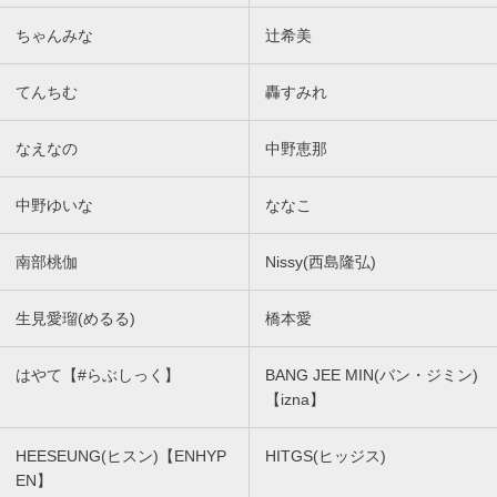
ちゃんみな
辻希美
てんちむ
轟すみれ
なえなの
中野恵那
中野ゆいな
ななこ
南部桃伽
Nissy(西島隆弘)
生見愛瑠(めるる)
橋本愛
はやて【#らぶしっく】
BANG JEE MIN(バン・ジミン)
【izna】
HEESEUNG(ヒスン)【ENHYP
HITGS(ヒッジス)
EN】