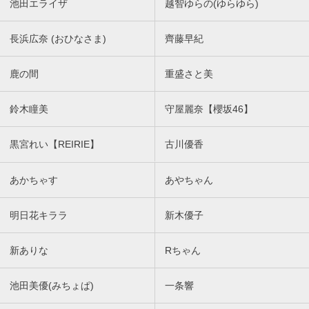
池田エライザ
越智ゆらの(ゆらゆら)
長浜広奈 (おひなさま)
齊藤早紀
鹿の間
重盛さと美
鈴木瞳美
守屋麗奈【櫻坂46】
黒宮れい【REIRIE】
古川優香
あかちゃす
あやちゃん
明日花キララ
新木優子
新ありな
Rちゃん
池田美優(みちょぱ)
一条響