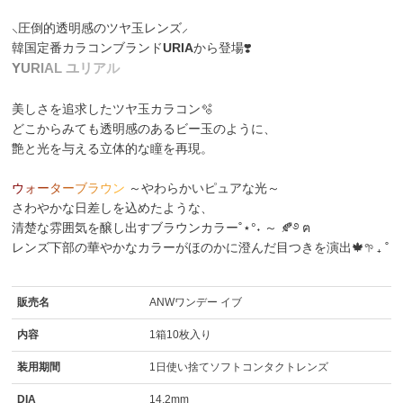
⸜圧倒的透明感のツヤ玉レンズ⸝
韓国定番カラコンブランド
URIA
から登場❣️
Y
U
R
I
A
L
ユ
リ
ア
ル
美しさを追求したツヤ玉カラコン🫧
どこからみても透明感のあるビー玉のように、
艶と光を与える立体的な瞳を再現。
ウ
ォ
ー
タ
ー
ブ
ラ
ウ
ン
～やわらかいピュアな光～
さわやかな日差しを込めたような、
清楚な雰囲気を醸し出すブラウンカラー˚⋆°˖ ～ 🍂࿔ ฅ
レンズ下部の華やかなカラーがほのかに澄んだ目つきを演出🍁𖧧 ₊ ˚
販売名
ANWワンデー イブ
内容
1箱10枚入り
装用期間
1日使い捨てソフトコンタクトレンズ
DIA
14.2mm