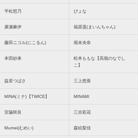
平松想乃
ぴょな
廣瀬麻伊
福原遥(まいんちゃん)
藤田ニコル(にこるん)
堀未央奈
本田紗来
松本ももな【高嶺のなでし
こ】
益若つばさ
三上悠亜
MINA(ミナ)【TWICE】
MINAMI
宮脇咲良
三吉彩花
Mumei(むめい)
森絵梨佳