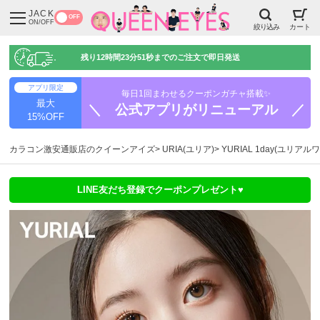
JACK
OFF
ON/OFF
絞り込み
カート
残り
12時間23分50秒
までのご注文で即日発送
アプリ限定
毎日1回まわせるクーポンガチャ搭載✨
最大
＼ 公式アプリがリニューアル ／
15%OFF
カラコン激安通販店のクイーンアイズ
URIA(ユリア)
YURIAL 1day(ユリアル
LINE友だち登録でクーポンプレゼント♥