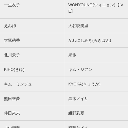
一生友子
WONYOUNG(ウォニョン)【IV
E】
えみ姉
大谷映美里
大塚萌香
かわにしみき(みきぽん)
北川景子
果歩
KIHO(きほ)
キム・ジアン
キム・ミンジュ
KYOKA(きょうか)
熊田来夢
黒木メイサ
倖田來未
紺野彩夏
小山璃奈
齊藤なぎさ