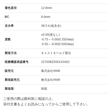
着色直径
12.8mm
BC
8.6mm
含水率
38.5％(低含水)
±0.00(度なし)
度数
-0.75～-5.00(0.25Dstep)
-5.50～-8.00(0.50Dstep)
製造方法
キャストモールド製法
医療機器承認番号
22700BZX00143A02
販売元
株式会社ANW
製造販売元
株式会社ANW
製造国
韓国
ご使用の際は眼科医に相談の上、
添付文書をよくお読みになってからご使用して下さい。