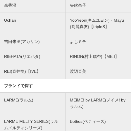
森香澄
矢吹奈子
Uchan
YooYeon(キムユヨン)・Mayu
(髙麗真友)【tripleS】
吉田朱里(アカリン)
よしミチ
RIEHATA(リエハタ)
RINON(村上璃杏)【ME:I】
REI(直井怜)【IVE】
渡辺直美
ブランドで探す
LARME(ラルム)
MEiME! by LARME(メイメ! by
ラルム)
LARME MELTY SERIES(ラル
Betties(ベティーズ)
ムメルティシリーズ)