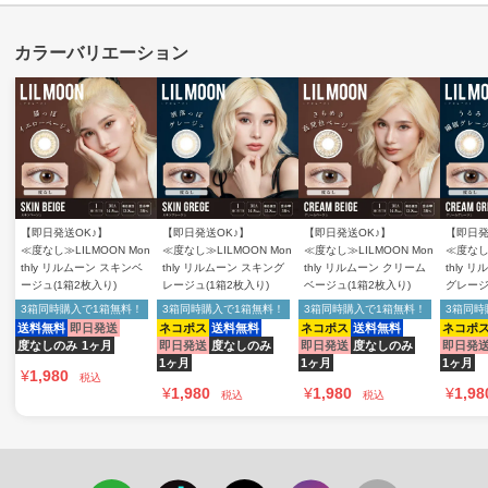
【即日発送OK♪】
【即日発送OK♪】
【即日発送OK♪】
【即日発
≪度なし≫LILMOON Mon
≪度なし≫LILMOON Mon
≪度なし≫LILMOON Mon
≪度なし≫
thly リルムーン スキンベ
thly リルムーン スキング
thly リルムーン クリーム
thly 
ージュ(1箱2枚入り)
レージュ(1箱2枚入り)
ベージュ(1箱2枚入り)
グレージ
3箱同時購入で1箱無料！
3箱同時購入で1箱無料！
3箱同時購入で1箱無料！
3箱同時
送料無料
即日発送
ネコポス
送料無料
ネコポス
送料無料
ネコポ
度なしのみ
1ヶ月
即日発送
度なしのみ
即日発送
度なしのみ
即日発
1ヶ月
1ヶ月
1ヶ月
¥
1,980
税込
¥
1,980
¥
1,980
¥
1,98
税込
税込