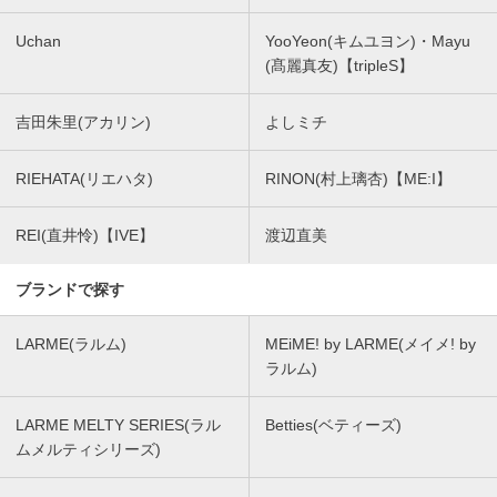
Uchan
YooYeon(キムユヨン)・Mayu
(髙麗真友)【tripleS】
吉田朱里(アカリン)
よしミチ
RIEHATA(リエハタ)
RINON(村上璃杏)【ME:I】
REI(直井怜)【IVE】
渡辺直美
ブランドで探す
LARME(ラルム)
MEiME! by LARME(メイメ! by
ラルム)
LARME MELTY SERIES(ラル
Betties(ベティーズ)
ムメルティシリーズ)