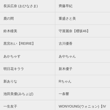
長浜広奈 (おひなさま)
齊藤早紀
鹿の間
重盛さと美
鈴木瞳美
守屋麗奈【櫻坂46】
黒宮れい【REIRIE】
古川優香
あかちゃす
あやちゃん
明日花キララ
新木優子
新ありな
Rちゃん
池田美優(みちょぱ)
一条響
一生友子
WONYOUNG(ウォニョン)【IV