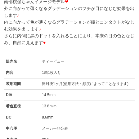
南部桃伽ちゃんイメージモデル
❤
外に向かって薄くなるグラデーションのフチが目になじむ効果を出
します
♪
内に向かって色が薄くなるグラデーションが瞳とコンタクトがなじ
む効果を出します
♪
さらに内側に黒のドットを入れることにより、本来の目の色となじ
み、自然に見えます
♥
販売名
ティービュー
内容
1箱1枚入り
装用期間
開封後1ヶ月(使用方法・頻度によってことなります)
DIA
14.5mm
着色直径
13.8ｍｍ
BC
8.6mm
中心厚
メーカー非公表