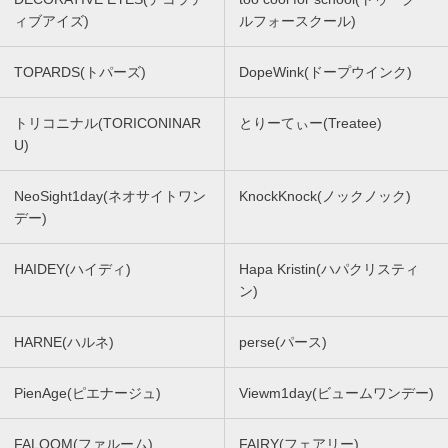
ィブアイズ)
ルフォースクール)
TOPARDS(トパーズ)
DopeWink(ドープウインク)
トリコニナル(TORICONINAR
とりーてぃー(Treatee)
U)
NeoSight1day(ネオサイトワン
KnockKnock(ノックノック)
デー)
HAIDEY(ハイディ)
Hapa Kristin(ハパクリスティ
ン)
HARNE(ハルネ)
perse(パース)
PienAge(ピエナージュ)
Viewm1day(ビュームワンデー)
FALOOM(ファルーム)
FAIRY(フェアリー)