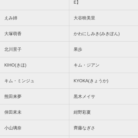
E】
えみ姉
大谷映美里
大塚萌香
かわにしみき(みきぽん)
北川景子
果歩
KIHO(きほ)
キム・ジアン
キム・ミンジュ
KYOKA(きょうか)
熊田来夢
黒木メイサ
倖田來未
紺野彩夏
小山璃奈
齊藤なぎさ