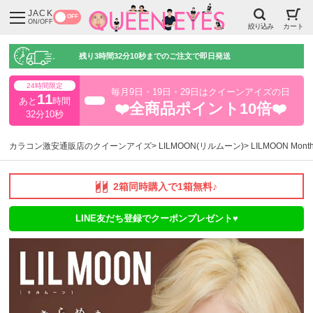
JACK
OFF
ON/OFF
絞り込み
カート
残り
3時間32分9秒
までのご注文で即日発送
24時間限定
毎月9日・19日・29日はクイーンアイズの日
11
あと
時間
超得
❤️全商品ポイント10倍❤️
32分9秒
カラコン激安通販店のクイーンアイズ
LILMOON(リルムーン)
LILMOON Mo
2箱同時購入で1箱無料♪
LINE友だち登録でクーポンプレゼント♥