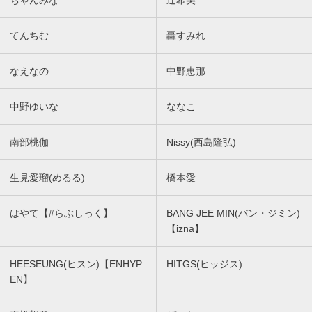
てんちむ
轟すみれ
なえなの
中野恵那
中野ゆいな
ななこ
南部桃伽
Nissy(西島隆弘)
生見愛瑠(めるる)
橋本愛
はやて【#らぶしっく】
BANG JEE MIN(バン・ジミン)
【izna】
HEESEUNG(ヒスン)【ENHYP
HITGS(ヒッジス)
EN】