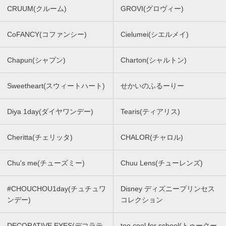
CRUUM(クルーム)
GROVI(グロヴィー)
CoFANCY(コファンシー)
Cielumei(シエルメイ)
Chapun(シャプン)
Charton(シャルトン)
Sweetheart(スウィートハート)
せかいのふるーりー
Diya 1day(ダイヤワンデー)
Tearis(ティアリス)
Cheritta(チェリッタ)
CHALOR(チャロル)
Chu's me(チューズミー)
Chuu Lens(チューレンズ)
#CHOUCHOU1day(チュチュワ
Disney ディズニープリンセス
ンデー)
コレクション
DECORATIVE EYES(デコラテ
too cool for school(トゥークー