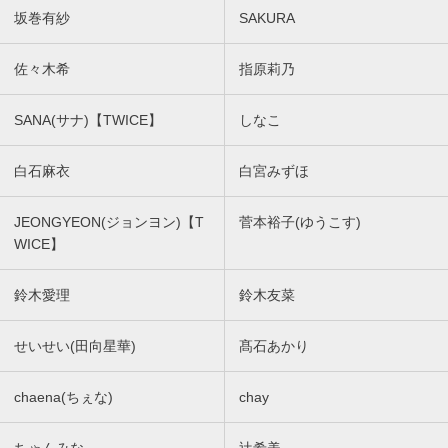
坂巻有紗
SAKURA
佐々木希
指原莉乃
SANA(サナ)【TWICE】
しなこ
白石麻衣
白宮みずほ
JEONGYEON(ジョンヨン)【T
菅本裕子(ゆうこす)
WICE】
鈴木愛理
鈴木友菜
せいせい(田向星華)
髙石あかり
chaena(ちぇな)
chay
ちゃんみな
辻希美