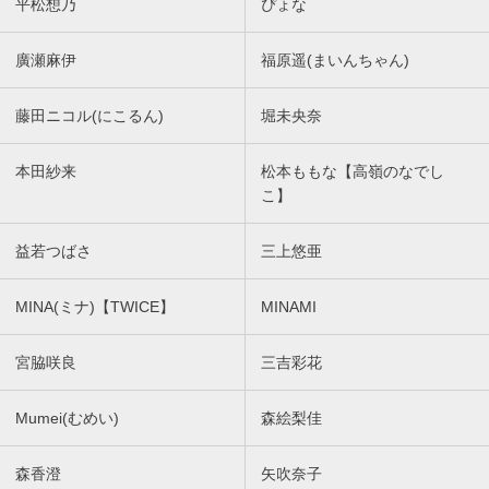
平松想乃
ぴょな
廣瀬麻伊
福原遥(まいんちゃん)
藤田ニコル(にこるん)
堀未央奈
本田紗来
松本ももな【高嶺のなでし
こ】
益若つばさ
三上悠亜
MINA(ミナ)【TWICE】
MINAMI
宮脇咲良
三吉彩花
Mumei(むめい)
森絵梨佳
森香澄
矢吹奈子