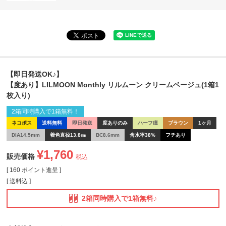
【即日発送OK♪】
【度あり】LILMOON Monthly リルムーン クリームベージュ(1箱1
枚入り)
2箱同時購入で1箱無料！
ネコポス
送料無料
即日発送
度ありのみ
ハーフ瞳
ブラウン
1ヶ月
DIA14.5mm
着色直径13.8㎜
BC8.6mm
含水率38%
フチあり
¥
1,760
販売価格
税込
[
160
ポイント進呈 ]
送料込
2箱同時購入で1箱無料♪