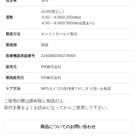
含水率
38％
±0.00(度なし)
度数
-0.50～-6.00(0.25Dstep)
-6.50～-8.00(0.50Dstep)(度あり)
製造方法
キャストモールド製法
製造国
韓国
医療機器承認番号
22400BZX00278000
販売元
PIA株式会社
製造販売元
PIA株式会社
ケア方法
MPSタイプの洗浄液でのこすり洗いを推奨
ご使用の際は眼科医に相談の上、
添付文書をよくお読みになってからご使用して下さい。
商品についてのお問い合わせ