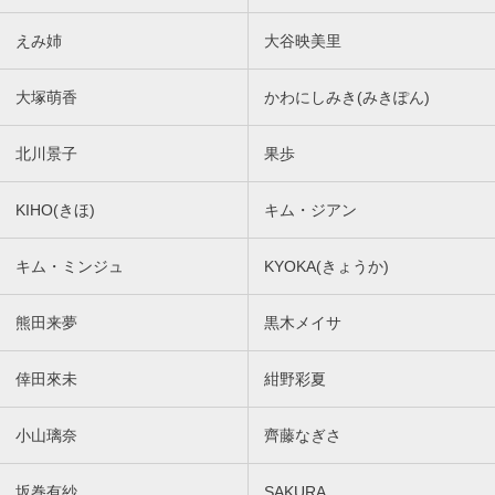
えみ姉
大谷映美里
大塚萌香
かわにしみき(みきぽん)
北川景子
果歩
KIHO(きほ)
キム・ジアン
キム・ミンジュ
KYOKA(きょうか)
熊田来夢
黒木メイサ
倖田來未
紺野彩夏
小山璃奈
齊藤なぎさ
坂巻有紗
SAKURA