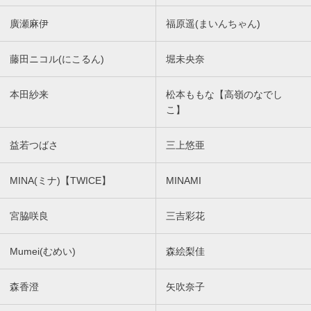
廣瀬麻伊
福原遥(まいんちゃん)
藤田ニコル(にこるん)
堀未央奈
本田紗来
松本ももな【高嶺のなでし
こ】
益若つばさ
三上悠亜
MINA(ミナ)【TWICE】
MINAMI
宮脇咲良
三吉彩花
Mumei(むめい)
森絵梨佳
森香澄
矢吹奈子