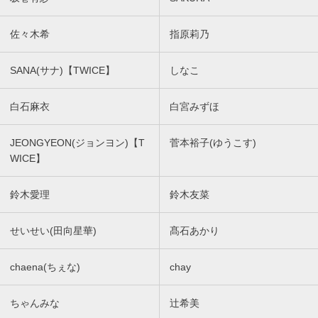
佐々木希
指原莉乃
SANA(サナ)【TWICE】
しなこ
白石麻衣
白宮みずほ
JEONGYEON(ジョンヨン)【T
菅本裕子(ゆうこす)
WICE】
鈴木愛理
鈴木友菜
せいせい(田向星華)
髙石あかり
chaena(ちぇな)
chay
ちゃんみな
辻希美