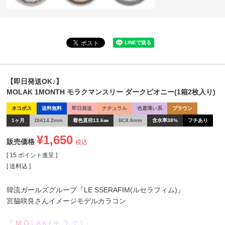
【即日発送OK♪】
MOLAK 1MONTH モラクマンスリー ダークピオニー(1箱2枚入り)
ネコポス
送料無料
即日発送
ナチュラル
色素薄い系
ブラウン
1ヶ月
DIA14.2mm
着色直径13.6㎜
BC8.6mm
含水率38%
フチあり
¥
1,650
販売価格
税込
[
15
ポイント進呈 ]
送料込
韓流ガールズグループ
『LE SSERAFIM(ルセラフィム)』
宮脇咲良
さんイメージモデルカラコン
『
M
O
L
A
K
(
モ
ラ
ク
)
』