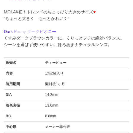
MOLAK初！トレンドのちょっぴり大きめサイズ
♥
"ちょっと大きく もっとかわいく"
D
a
r
k
P
e
o
n
y
ダ
ー
ク
ピ
オ
ニ
ー
くすみダークブラウンカラーに、くりっとフチの絶妙バランス。
シーンを選ばず使いやすい、ほろあまナチュラルレンズ。
販売名
ティービュー
内容
1箱2枚入り
装用期間
開封後1ヶ月
DIA
14.2mm
着色直径
13.6mm
BC
8.6mm
中心厚
メーカー非公表