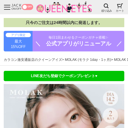
JACK
OFF
ON/OFF
絞り込み
カート
只今のご注文は24時間以内に発送します。
アプリ限定
毎日1回まわせるクーポンガチャ搭載✨
最大
＼ 公式アプリがリニューアル ／
15%OFF
カラコン激安通販店のクイーンアイズ
MOLAK (モラク 1day・1ヶ月)
MOLAK
LINE友だち登録でクーポンプレゼント♥