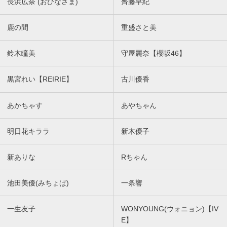
長浜広奈 (おひなさま)
齊藤早紀
鹿の間
重盛さと美
鈴木瞳美
守屋麗奈【櫻坂46】
黒宮れい【REIRIE】
古川優香
あかちゃす
あやちゃん
明日花キララ
新木優子
新ありな
Rちゃん
池田美優(みちょぱ)
一条響
一生友子
WONYOUNG(ウォニョン)【IV
E】