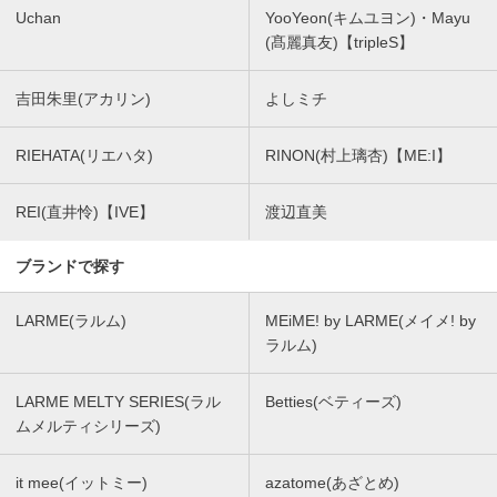
Uchan
YooYeon(キムユヨン)・Mayu
(髙麗真友)【tripleS】
吉田朱里(アカリン)
よしミチ
RIEHATA(リエハタ)
RINON(村上璃杏)【ME:I】
REI(直井怜)【IVE】
渡辺直美
ブランドで探す
LARME(ラルム)
MEiME! by LARME(メイメ! by
ラルム)
LARME MELTY SERIES(ラル
Betties(ベティーズ)
ムメルティシリーズ)
it mee(イットミー)
azatome(あざとめ)