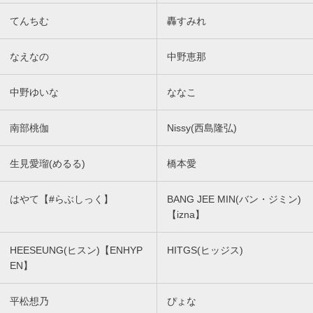
てんちむ
轟すみれ
なえなの
中野恵那
中野ゆいな
ななこ
南部桃伽
Nissy(西島隆弘)
生見愛瑠(めるる)
橋本愛
はやて【#らぶしっく】
BANG JEE MIN(バン・ジミン)
【izna】
HEESEUNG(ヒスン)【ENHYP
HITGS(ヒッジス)
EN】
平松想乃
ぴょな