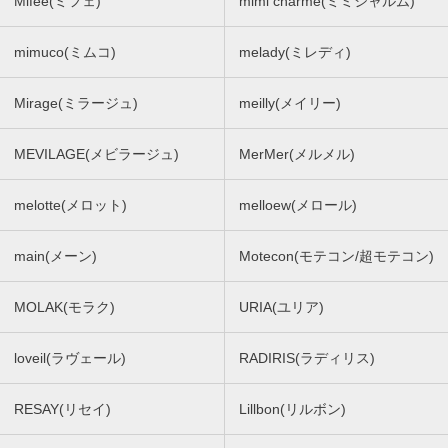
Mifee(ミフェ)
mimi charme(ミミシャルム)
mimuco(ミムコ)
melady(ミレディ)
Mirage(ミラージュ)
meilly(メイリー)
MEVILAGE(メビラージュ)
MerMer(メルメル)
melotte(メロット)
melloew(メロール)
main(メーン)
Motecon(モテコン/超モテコン)
MOLAK(モラク)
URIA(ユリア)
loveil(ラヴェール)
RADIRIS(ラディリス)
RESAY(リセイ)
Lillbon(リルボン)