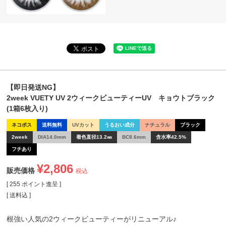
【即日発送NG】
2week VUETY UV 2ウィークビューティーUV キョウトブラック
(1箱6枚入り)
ネコポス
送料無料
UVカット
うるおい成分
ナチュラル
ブラック
2week
DIA14.0mm
着色直径13.2㎜
BC8.6mm
含水率42.5%
フチあり
¥
2,806
販売価格
税込
[
255
ポイント進呈 ]
送料込
根強い人気の2ウィークビューティーがリニューアル♪