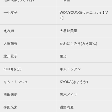
一生友子
WONYOUNG(ウォニョン)【IV
E】
えみ姉
大谷映美里
大塚萌香
かわにしみき(みきぽん)
北川景子
果歩
KIHO(きほ)
キム・ジアン
キム・ミンジュ
KYOKA(きょうか)
熊田来夢
黒木メイサ
倖田來未
紺野彩夏