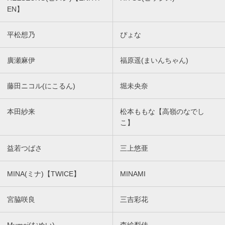
EN】
平松想乃
ぴょな
廣瀬麻伊
福原遥(まいんちゃん)
藤田ニコル(にこるん)
堀未央奈
本田紗来
松本ももな【高嶺のなでし
こ】
益若つばさ
三上悠亜
MINA(ミナ)【TWICE】
MINAMI
宮脇咲良
三吉彩花