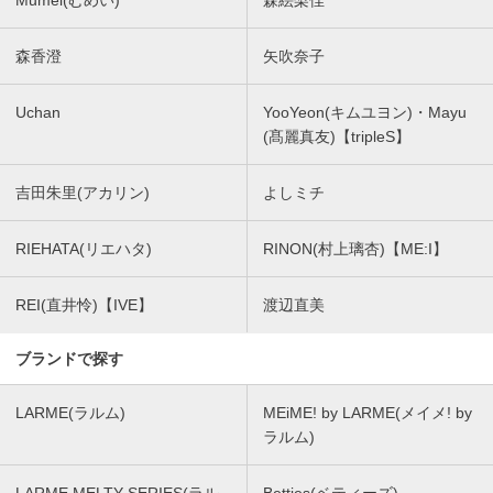
Mumei(むめい)
森絵梨佳
森香澄
矢吹奈子
Uchan
YooYeon(キムユヨン)・Mayu
(髙麗真友)【tripleS】
吉田朱里(アカリン)
よしミチ
RIEHATA(リエハタ)
RINON(村上璃杏)【ME:I】
REI(直井怜)【IVE】
渡辺直美
ブランドで探す
LARME(ラルム)
MEiME! by LARME(メイメ! by
ラルム)