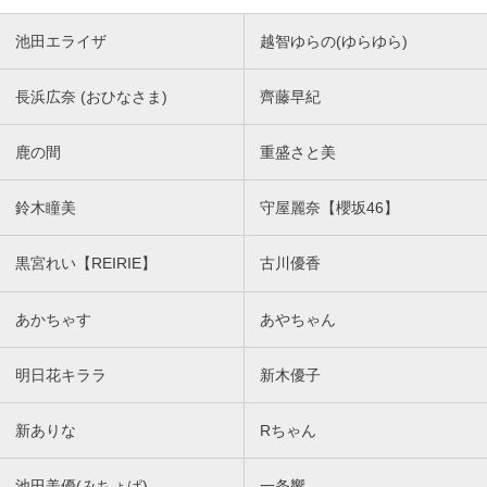
池田エライザ
越智ゆらの(ゆらゆら)
長浜広奈 (おひなさま)
齊藤早紀
鹿の間
重盛さと美
鈴木瞳美
守屋麗奈【櫻坂46】
黒宮れい【REIRIE】
古川優香
あかちゃす
あやちゃん
明日花キララ
新木優子
新ありな
Rちゃん
池田美優(みちょぱ)
一条響