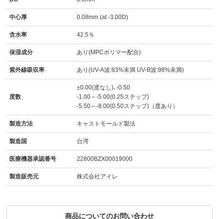
中心厚
0.08mm (at -3.00D)
含水率
42.5％
保湿成分
あり(MPCポリマー配合)
紫外線吸収率
あり(UV-A波:83%未満 UV-B波:98%未満)
±0.00(度なし)､-0.50
度数
-1.00～-5.00(0.25ステップ)
-5.50～-8.00(0.50ステップ)（度あり）
製造方法
キャストモールド製法
製造国
台湾
医療機器承認番号
22800BZX00019000
製造販売元
株式会社アイレ
商品についてのお問い合わせ