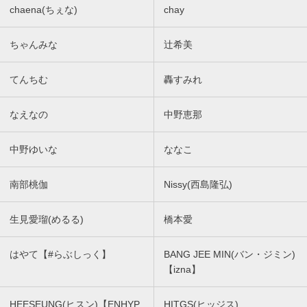
chaena(ちぇな)
chay
ちゃんみな
辻希美
てんちむ
轟すみれ
なえなの
中野恵那
中野ゆいな
ななこ
南部桃伽
Nissy(西島隆弘)
生見愛瑠(めるる)
橋本愛
はやて【#らぶしっく】
BANG JEE MIN(バン・ジミン)
【izna】
HEESEUNG(ヒスン)【ENHYP
HITGS(ヒッジス)