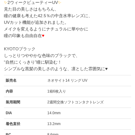
✨
2ウィークビューティーUV
✨
見た目の美しさはもちろん、
瞳の健康も考えた42.5％の中含水率レンズに、
UVカット機能が追加されました。
メイクを変えるようにナチュラルに華やかに
瞳の印象も自由自在
♥
KYOTOブラック
しっとりつややかな色味のブラックで、
“自然にくっきり”瞳に馴染む！
シンプルな黒髪の美しさのような、凛とした雰囲気に♥
販売名
ネオサイト14 リング UV
内容
1箱6枚入り
装用期間
2週間交換ソフトコンタクトレンズ
DIA
14.0mm
着色直径
13.2mm
BC
8.6mm