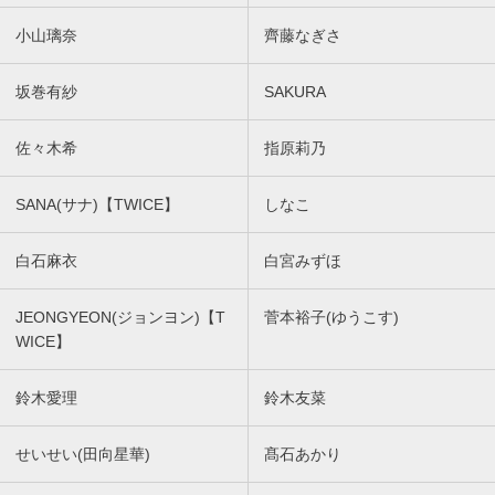
小山璃奈
齊藤なぎさ
坂巻有紗
SAKURA
佐々木希
指原莉乃
SANA(サナ)【TWICE】
しなこ
白石麻衣
白宮みずほ
JEONGYEON(ジョンヨン)【T
菅本裕子(ゆうこす)
WICE】
鈴木愛理
鈴木友菜
せいせい(田向星華)
髙石あかり