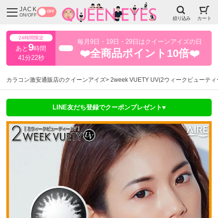
JACK
OFF
ON/OFF
絞り込み
カート
24時間限定
毎月9日・19日・29日はクイーンアイズの日
9
あと
時間
超得
❤️全商品ポイント10倍❤️
41分21秒
カラコン激安通販店のクイーンアイズ
2week VUETY UV(2ウィークビューティ
LINE友だち登録でクーポンプレゼント♥