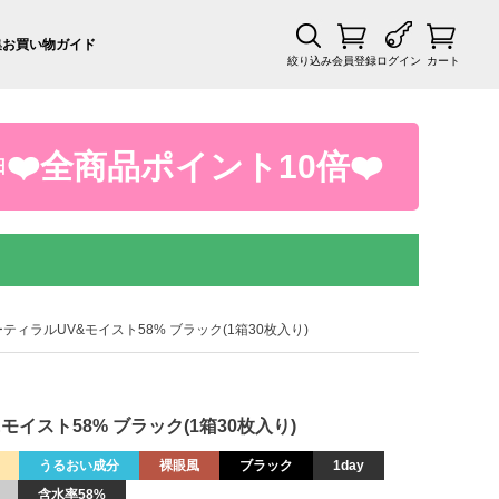
集
お買い物ガイド
絞り込み
会員登録
ログイン
カート
❤️全商品ポイント10倍❤️
日
8％ アーティラルUV&モイスト58% ブラック(1箱30枚入り)
V&モイスト58% ブラック(1箱30枚入り)
うるおい成分
裸眼風
ブラック
1day
含水率58%