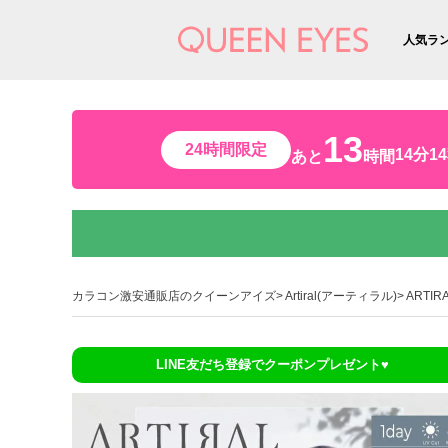
人気ラ
13
24時間限定
14分1
あと
時間
カラコン激安通販店のクイーンアイズ
Artiral(アーティラル)
ARTI
LINE友だち登録でクーポンプレゼント♥