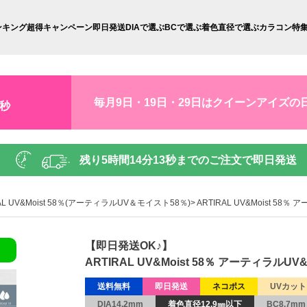
ンキング
超得キャンペーン
即日発送
DIAで選ぶ
BCで選ぶ
着色直径で選ぶ
カラコン特
毎月9日・19日・29日はクイーンアイズの
2秒
残り
5時間14分12秒
までのご注文で即日発送
RAL UV&Moist 58％(アーティラルUV＆モイスト58％)
ARTIRAL UV&Moist 5
【即日発送OK♪】
ARTIRAL UV&Moist 58％ アーティラルU
送料無料
即日発送
ネコポス
UVカット
DIA14.2mm
着色直径12.9㎜以下
BC8.7mm