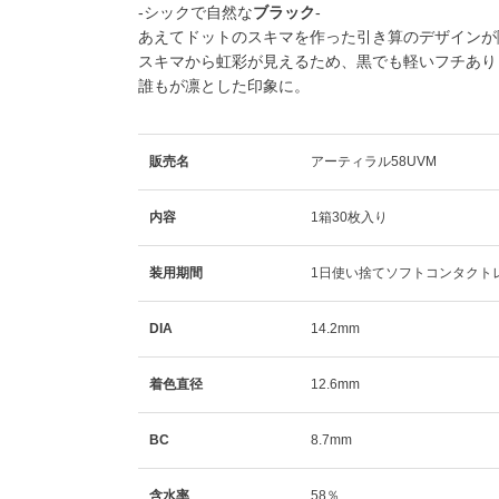
-シックで自然な
ブラック
-
あえてドットのスキマを作った引き算のデザインが際立
スキマから虹彩が見えるため、黒でも軽いフチあり
誰もが凛とした印象に。
販売名
アーティラル58UVM
内容
1箱30枚入り
装用期間
1日使い捨てソフトコンタクト
DIA
14.2mm
着色直径
12.6mm
BC
8.7mm
含水率
58％