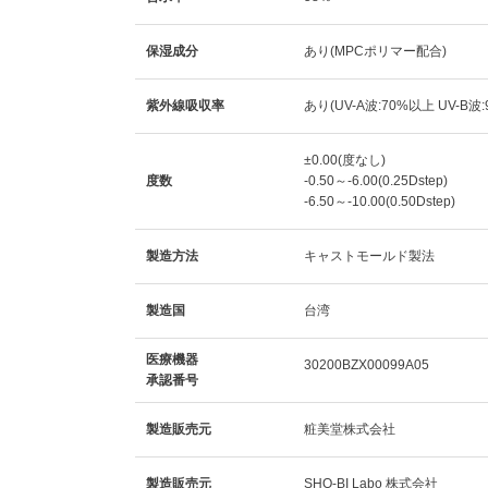
保湿成分
あり(MPCポリマー配合)
紫外線吸収率
あり(UV-A波:70%以上 UV-B波
±0.00(度なし)
度数
-0.50～-6.00(0.25Dstep)
-6.50～-10.00(0.50Dstep)
製造方法
キャストモールド製法
製造国
台湾
医療機器
30200BZX00099A05
承認番号
製造販売元
粧美堂株式会社
製造販売元
SHO-BI Labo 株式会社