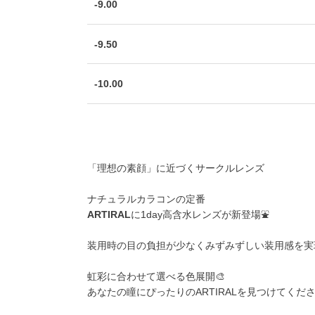
-9.00
-9.50
-10.00
「理想の素顔」に近づくサークルレンズ
ナチュラルカラコンの定番
ARTIRAL
に1day高含水レンズが新登場⛲
装用時の目の負担が少なくみずみずしい装用感を実現
虹彩に合わせて選べる色展開🎨
あなたの瞳にぴったりのARTIRALを見つけてくださ