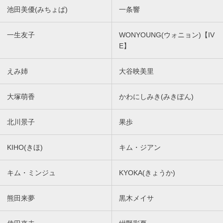
池田美優(みちょぱ)
一条響
一生友子
WONYOUNG(ウォニョン)【IV
E】
えみ姉
大谷映美里
大塚萌香
かわにしみき(みきぽん)
北川景子
果歩
KIHO(きほ)
キム・ジアン
キム・ミンジュ
KYOKA(きょうか)
熊田来夢
黒木メイサ