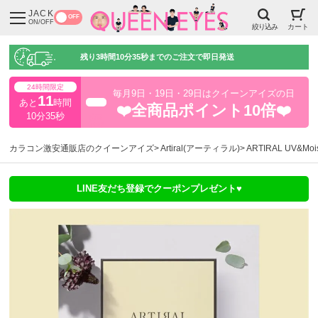
JACK
OFF
ON/OFF
絞り込み
カート
残り
3時間10分34秒
までのご注文で即日発送
24時間限定
毎月9日・19日・29日はクイーンアイズの日
11
あと
時間
超得
❤️全商品ポイント10倍❤️
10分35秒
カラコン激安通販店のクイーンアイズ
Artiral(アーティラル)
ARTIRAL UV&
LINE友だち登録でクーポンプレゼント♥