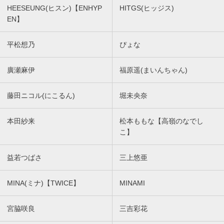
HEESEUNG(ヒスン)【ENHYP
HITGS(ヒッジス)
EN】
平松想乃
ぴょな
廣瀬麻伊
福原遥(まいんちゃん)
藤田ニコル(にこるん)
堀未央奈
本田紗来
松本ももな【高嶺のなでし
こ】
益若つばさ
三上悠亜
MINA(ミナ)【TWICE】
MINAMI
宮脇咲良
三吉彩花