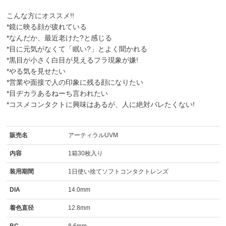
こんな方にオススメ!!
*鏡に映る顔が疲れている
*なんだか、最近老けた?と感じる
*目に元気がなくて「眠い?」とよく聞かれる
*黒目が小さく白目が見えるフラ現象が嫌!
*やる気を見せたい
*営業や面接で人の印象に残る顔になりたい
*目ヂカラあるねーち言われたい
*コスメコンタクトに興味はあるが、人に絶対バレたくない!
販売名
アーティラルUVM
内容
1箱30枚入り
装用期間
1日使い捨てソフトコンタクトレンズ
DIA
14.0mm
着色直径
12.8mm
BC
8.6mm