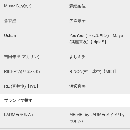
Mumei(むめい)
森絵梨佳
森香澄
矢吹奈子
Uchan
YooYeon(キムユヨン)・Mayu
(髙麗真友)【tripleS】
吉田朱里(アカリン)
よしミチ
RIEHATA(リエハタ)
RINON(村上璃杏)【ME:I】
REI(直井怜)【IVE】
渡辺直美
ブランドで探す
LARME(ラルム)
MEiME! by LARME(メイメ! by
ラルム)