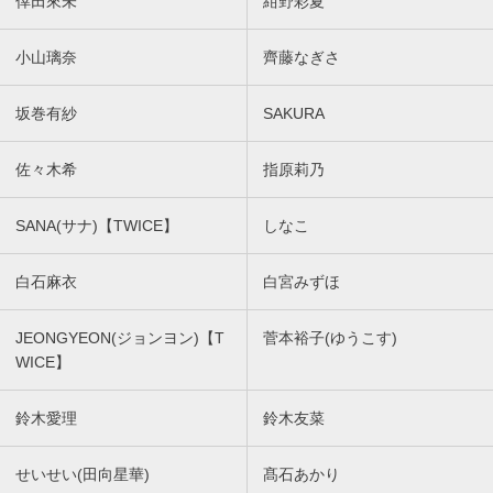
倖田來未
紺野彩夏
小山璃奈
齊藤なぎさ
坂巻有紗
SAKURA
佐々木希
指原莉乃
SANA(サナ)【TWICE】
しなこ
白石麻衣
白宮みずほ
JEONGYEON(ジョンヨン)【T
菅本裕子(ゆうこす)
WICE】
鈴木愛理
鈴木友菜
せいせい(田向星華)
髙石あかり