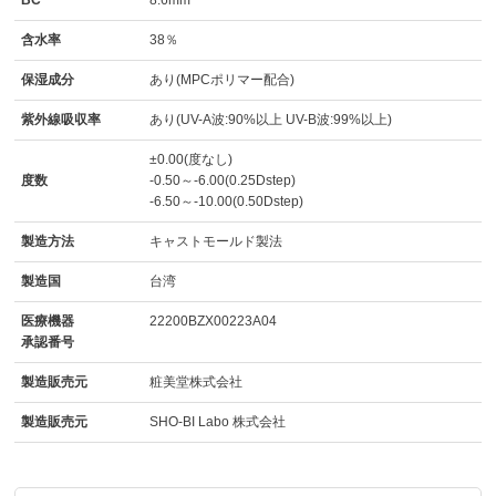
含水率
38％
保湿成分
あり(MPCポリマー配合)
紫外線吸収率
あり(UV-A波:90%以上 UV-B波:99%以上)
±0.00(度なし)
度数
-0.50～-6.00(0.25Dstep)
-6.50～-10.00(0.50Dstep)
製造方法
キャストモールド製法
製造国
台湾
医療機器
22200BZX00223A04
承認番号
製造販売元
粧美堂株式会社
製造販売元
SHO-BI Labo 株式会社