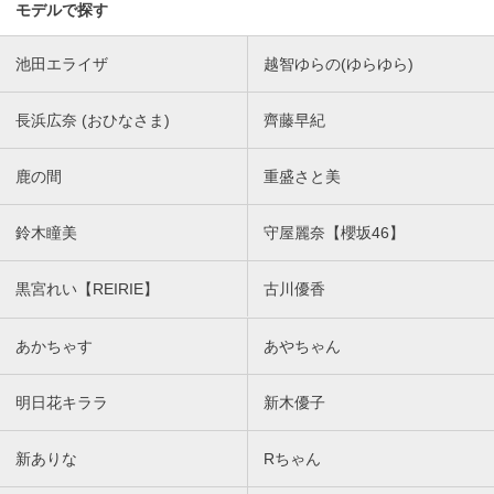
モデルで探す
池田エライザ
越智ゆらの(ゆらゆら)
長浜広奈 (おひなさま)
齊藤早紀
鹿の間
重盛さと美
鈴木瞳美
守屋麗奈【櫻坂46】
黒宮れい【REIRIE】
古川優香
あかちゃす
あやちゃん
明日花キララ
新木優子
新ありな
Rちゃん