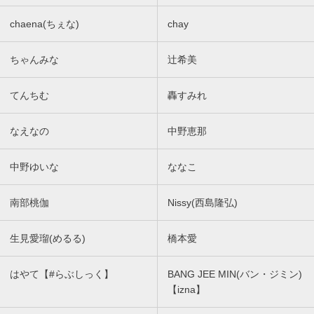
chaena(ちぇな)
chay
ちゃんみな
辻希美
てんちむ
轟すみれ
なえなの
中野恵那
中野ゆいな
ななこ
南部桃伽
Nissy(西島隆弘)
生見愛瑠(めるる)
橋本愛
はやて【#らぶしっく】
BANG JEE MIN(バン・ジミン)
【izna】