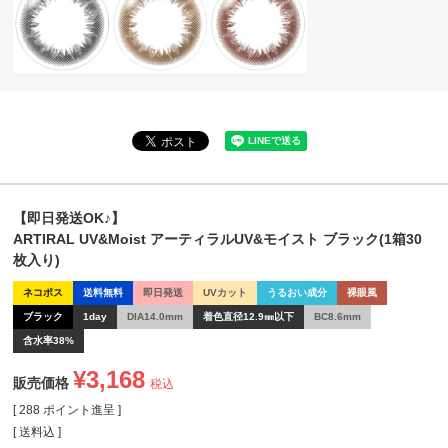
【即日発送OK♪】
ARTIRAL UV&Moist アーティラルUV&モイスト ブラック(1箱30
枚入り)
ネコポス
送料無料
即日発送
UVカット
うるおい成分
裸眼風
ブラック
1day
DIA14.0mm
着色直径12.9㎜以下
BC8.6mm
含水率38%
¥
3,168
販売価格
税込
[
288
ポイント進呈 ]
送料込