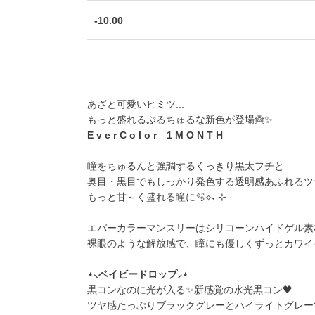
-10.00
あざと可愛いヒミツ...
もっと盛れるぷるちゅるな新色が登場👼✨
E v e r C o l o r 1 M O N T H
瞳をちゅるんと強調するくっきり黒太フチと
奥目・黒目でもしっかり発色する透明感あふれるツ
もっと甘～く盛れる瞳に🫧⟡˖ ࣪⊹
エバーカラーマンスリーはシリコーンハイドゲル素
裸眼のような解放感で、瞳にも優しくずっとカワイイ
⋆⸜ベイビードロップ⸝⋆
黒コンなのに光が入る✨新感覚の水光黒コン🖤
ツヤ感たっぷりブラックグレーとハイライトグレー