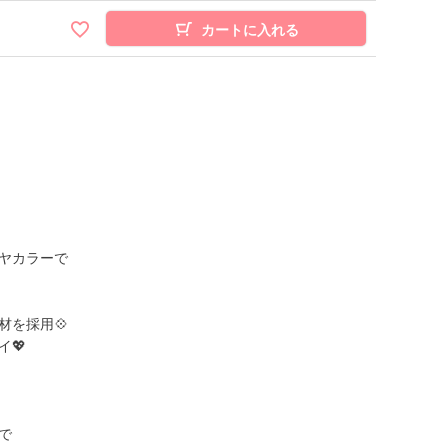
カートに入れる
ヤカラーで
材を採用💠
💖
で