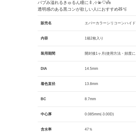
バブみ溢れるきゅるん瞳に🍼𓈒⊹💫🤍👼
透明感のある黒コンが欲しい人におすすめ🧸🫧
販売名
エバーカラーシリコーンハイド
内容
1箱2枚入り
装用期間
開封後1ヶ月(使用方法・頻度に
DIA
14.5mm
着色直径
13.8mm
BC
8.7mm
中心厚
0.085mm(-3.00D)
含水率
47％