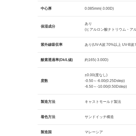
中心厚
0.085mm(-3.00D)
あり
保湿成分
(ヒアルロン酸ナトリウム・ア
紫外線吸収率
あり(UV-A波:70%以上 UV-B波
酸素透過率(Dk/L値)
約165(-3.00D)
±0.00(度なし)
度数
-0.50～-6.00(0.25Dstep)
-6.50～-10.00(0.50Dstep)
製造方法
キャストモールド製法
着色方法
サンドイッチ構造
製造国
マレーシア