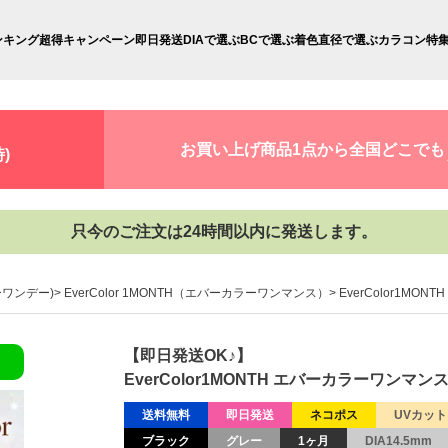
ンキング
超得キャンペーン
即日発送
DIAで選ぶ
BCで選ぶ
着色直径で選ぶ
カラコン特
お買い上げ商品1点から全国どこでも
)
只今のご注文は24時間以内に発送します。
ラーワンデー)
EverColor 1MONTH（エバーカラーワンマンス）
EverColor1M
【即日発送OK♪】
EverColor1MONTH エバーカラーワンマ
送料無料
即日発送
ネコポス
UVカット
ブラック
グレー
1ヶ月
DIA14.5mm