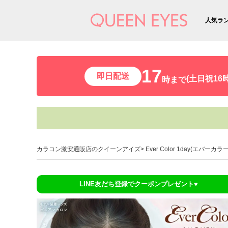
人気ラ
17
即日配送
(土日祝16時
時まで
カラコン激安通販店のクイーンアイズ
Ever Color 1day(エバーカ
LINE友だち登録でクーポンプレゼント♥