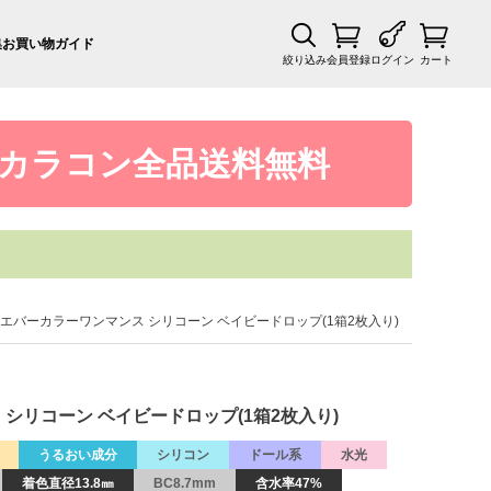
集
お買い物ガイド
絞り込み
会員登録
ログイン
カート
カラコン全品送料無料
ONTH エバーカラーワンマンス シリコーン ベイビードロップ(1箱2枚入り)
ンス シリコーン ベイビードロップ(1箱2枚入り)
うるおい成分
シリコン
ドール系
水光
着色直径13.8㎜
BC8.7mm
含水率47%