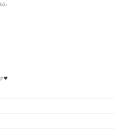
ム)』
🖤
