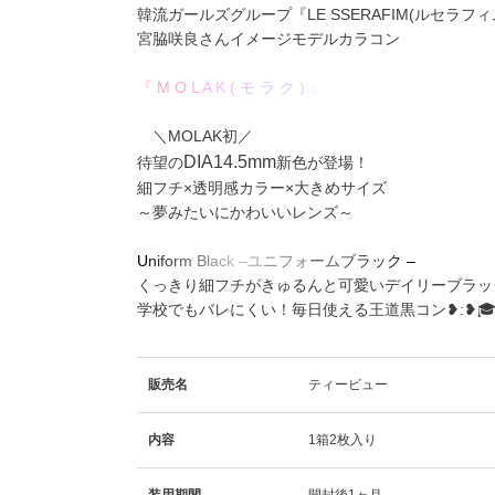
韓流ガールズグループ
『LE SSERAFIM(ルセラフィ
宮脇咲良
さんイメージモデルカラコン
『
M
O
L
A
K
(
モ
ラ
ク
)
』
＼MOLAK初／
DIA14.5mm
待望の
新色が登場！
細フチ×透明感カラー×大きめサイズ
～夢みたいにかわいいレンズ～
U
n
i
f
o
r
m
B
l
a
c
k
–
ユ
ニ
フ
ォ
ー
ム
ブ
ラ
ッ
ク
–
くっきり細フチがきゅるんと可愛いデイリーブラック
学校でもバレにくい！毎日使える王道黒コン❥︎:❥︎
販売名
ティービュー
内容
1箱2枚入り
装用期間
開封後1ヶ月