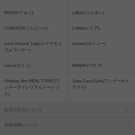
RESAY(リセイ)
Lillbon(リルボン)
LILMOON(リルムーン)
LuMia(ルミア)
Luna Natural 1day(ルナナチュ
Lemieu(ルミュー)
ラルワンデー)
rom'u(ロミュ)
WANAF(ワナフ)
Oneday Aire REAL TORIC(ワ
1day Cara Eyes(ワンデーキャ
ンデーアイレリアルトーリッ
ラアイ)
ク)
お支払方法について
営業時間について