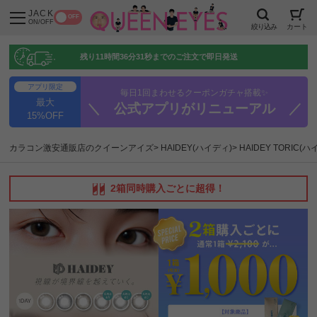
JACK
OFF
ON/OFF
絞り込み
カート
残り
11時間36分30秒
までのご注文で即日発送
アプリ限定
毎日1回まわせるクーポンガチャ搭載✨
最大
＼ 公式アプリがリニューアル ／
15%OFF
カラコン激安通販店のクイーンアイズ
HAIDEY(ハイディ)
HAIDEY TORIC
2箱同時購入ごとに超得！