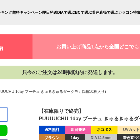
ンキング
超得キャンペーン
即日発送
DIAで選ぶ
BCで選ぶ
着色直径で選ぶ
カラコン特
お買い上げ商品1点から全国どこでも
)
只今のご注文は24時間以内に発送します。
UUUCHU 1day プーチュ きゅるきゅるダークモカ(1箱10枚入り)
【在庫限りで終売】
PUUUUCHU 1day プーチュ きゅるきゅるダ
送料無料
即日発送
ネコポス
UVカット
ブラウン
1day
DIA14.5mm
着色直径1