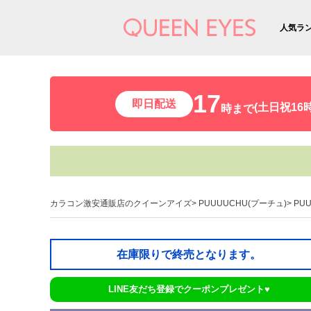
人気ラ
17
即日配送
(土日祝16時
時まで
カラコン激安通販店のクイーンアイズ
PUUUUCHU(プーチュ)
PU
在庫限りで終売となります。
LINE友だち登録でクーポンプレゼント♥