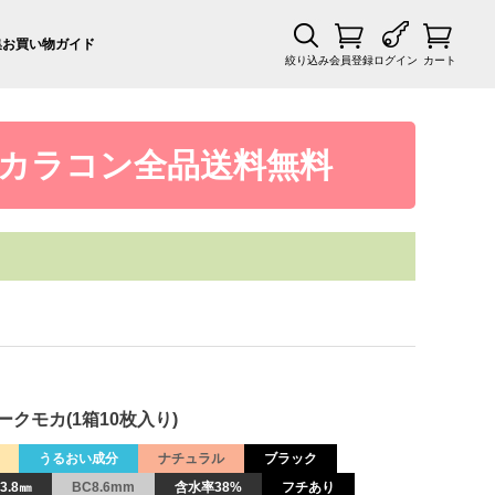
集
お買い物ガイド
絞り込み
会員登録
ログイン
カート
カラコン全品送料無料
ークモカ(1箱10枚入り)
うるおい成分
ナチュラル
ブラック
3.8㎜
BC8.6mm
含水率38%
フチあり