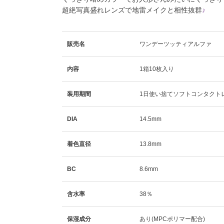
超絶写真盛れレンズで地雷メイクと相性抜群
♪
販売名
ワンデーツッティアルファ
内容
1箱10枚入り
装用期間
1日使い捨てソフトコンタクト
DIA
14.5mm
着色直径
13.8mm
BC
8.6mm
含水率
38％
保湿成分
あり(MPCポリマー配合)