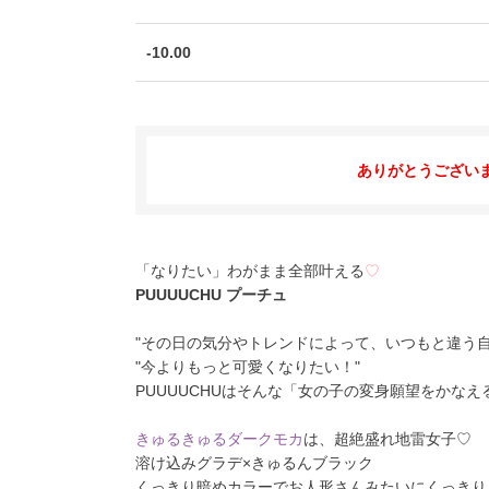
-10.00
ありがとうござい
「なりたい」わがまま全部叶える
♡
PUUUUCHU プーチュ
"その日の気分やトレンドによって、いつもと違う自
"今よりもっと可愛くなりたい！"
PUUUUCHUはそんな「女の子の変身願望をかな
きゅるきゅるダークモカ
は、超絶盛れ地雷女子♡
溶け込みグラデ×きゅるんブラック
くっきり暗めカラーでお人形さんみたいにくっきり