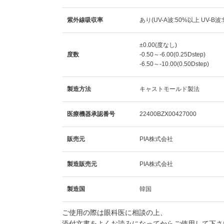
紫外線吸収率
あり(UV-A波:50%以上 UV-B
±0.00(度なし)
度数
-0.50～-6.00(0.25Dstep)
-6.50～-10.00(0.50Dstep)
製造方法
キャストモールド製法
医療機器承認番号
22400BZX00427000
販売元
PIA株式会社
製造販売元
PIA株式会社
製造国
韓国
ご使用の際は眼科医に相談の上、
添付文書をよくお読みになってからご使用して下さ