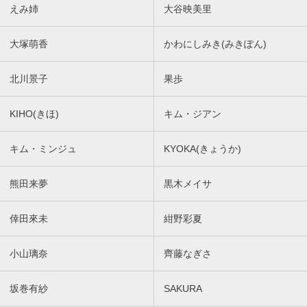
えみ姉
大谷映美里
大塚萌香
かわにしみき(みきぽん)
北川景子
果歩
KIHO(きほ)
キム・ジアン
キム・ミンジュ
KYOKA(きょうか)
熊田来夢
黒木メイサ
倖田來未
紺野彩夏
小山璃奈
齊藤なぎさ
坂巻有紗
SAKURA