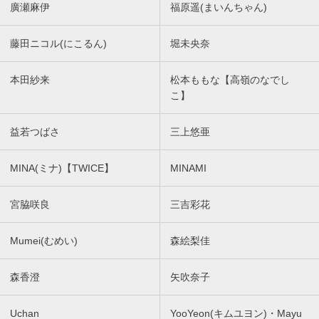
廣瀬麻伊
福原遥(まいんちゃん)
藤田ニコル(にこるん)
堀未央奈
本田紗来
松本ももな【高嶺のなでし
こ】
益若つばさ
三上悠亜
MINA(ミナ)【TWICE】
MINAMI
宮脇咲良
三吉彩花
Mumei(むめい)
森絵梨佳
森香澄
矢吹奈子
Uchan
YooYeon(キムユヨン)・Mayu