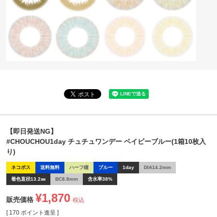
【即日発送NG】
#CHOUCHOU1day チュチュワンデー ベイビーブルー(1箱10枚入
り)
ネコポス
送料無料
ハーフ瞳
ブルー
1day
DIA14.2mm
着色直径13.2㎜
BC8.8mm
含水率38%
¥
1,870
販売価格
税込
[
170
ポイント進呈 ]