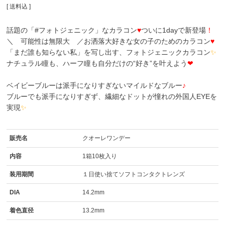
送料込
話題の「#フォトジェニック」なカラコン
♥
ついに1dayで新登場
！
＼ 可能性は無限大 ／お洒落大好きな女の子のためのカラコン
♥
「まだ誰も知らない私」を写し出す、フォトジェニックカラコン
✨
ナチュラル瞳も、ハーフ瞳も自分だけの“好き”を叶えよう
❤
ベイビーブルーは派手になりすぎないマイルドなブルー
♪
ブルーでも派手になりすぎず、繊細なドットが憧れの外国人EYEを
実現
✨
販売名
クオーレワンデー
内容
1箱10枚入り
装用期間
１日使い捨てソフトコンタクトレンズ
DIA
14.2mm
着色直径
13.2mm