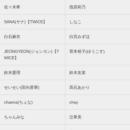
佐々木希
指原莉乃
SANA(サナ)【TWICE】
しなこ
白石麻衣
白宮みずほ
JEONGYEON(ジョンヨン)【T
菅本裕子(ゆうこす)
WICE】
鈴木愛理
鈴木友菜
せいせい(田向星華)
髙石あかり
chaena(ちぇな)
chay
ちゃんみな
辻希美