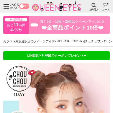
JACK
OFF
ON/OFF
絞り込み
カート
24時間限定
毎月9日・19日・29日はクイーンアイズの日
11
あと
時間
超得
❤️全商品ポイント10倍❤️
46分1秒
カラコン激安通販店のクイーンアイズ
#CHOUCHOU1day(チュチュワンデー)
LINE友だち登録でクーポンプレゼント♥