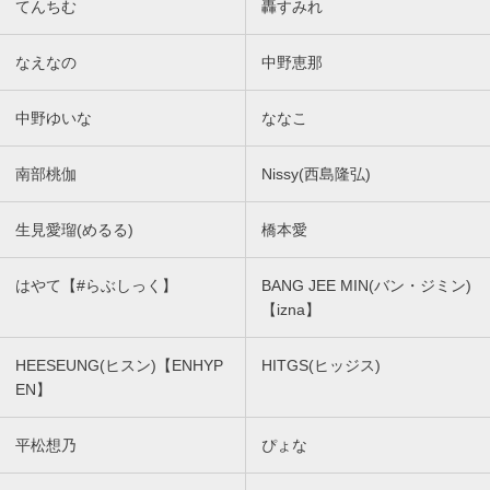
てんちむ
轟すみれ
なえなの
中野恵那
中野ゆいな
ななこ
南部桃伽
Nissy(西島隆弘)
生見愛瑠(めるる)
橋本愛
はやて【#らぶしっく】
BANG JEE MIN(バン・ジミン)
【izna】
HEESEUNG(ヒスン)【ENHYP
HITGS(ヒッジス)
EN】
平松想乃
ぴょな