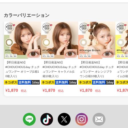
【即日発送NG】
【即日発送NG】
【即日発送NG】
【即日発
#CHOUCHOU1day チュチ
#CHOUCHOU1day チュチ
#CHOUCHOU1day チュチ
#CHOU
ュワンデー オリーブ(1箱1
ュワンデー キャラメル(1
ュワンデー オレンジブラ
ュワンデ
0枚入り)
箱10枚入り)
ウン(1箱10枚入り)
イム(1箱
ネコポス
送料無料
1day
ネコポス
送料無料
1day
ネコポス
送料無料
1day
ネコポ
¥
1,870
¥
1,870
¥
1,870
¥
1,87
税込
税込
税込