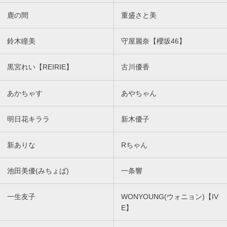
鹿の間
重盛さと美
鈴木瞳美
守屋麗奈【櫻坂46】
黒宮れい【REIRIE】
古川優香
あかちゃす
あやちゃん
明日花キララ
新木優子
新ありな
Rちゃん
池田美優(みちょぱ)
一条響
一生友子
WONYOUNG(ウォニョン)【IV
E】