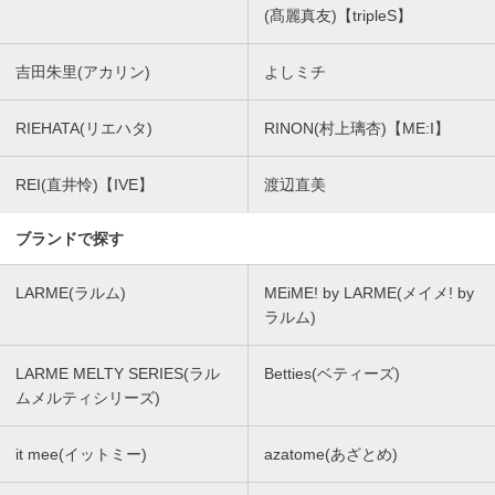
(髙麗真友)【tripleS】
吉田朱里(アカリン)
よしミチ
RIEHATA(リエハタ)
RINON(村上璃杏)【ME:I】
REI(直井怜)【IVE】
渡辺直美
ブランドで探す
LARME(ラルム)
MEiME! by LARME(メイメ! by
ラルム)
LARME MELTY SERIES(ラル
Betties(ベティーズ)
ムメルティシリーズ)
it mee(イットミー)
azatome(あざとめ)