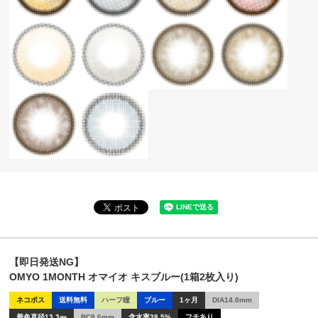
【即日発送NG】
OMYO 1MONTH オマイオ キスブルー(1箱2枚入り)
ネコポス
送料無料
ハーフ瞳
ブルー
1ヶ月
DIA14.0mm
着色直径13.3㎜
BC8.6mm
含水率38.5%
フチあり