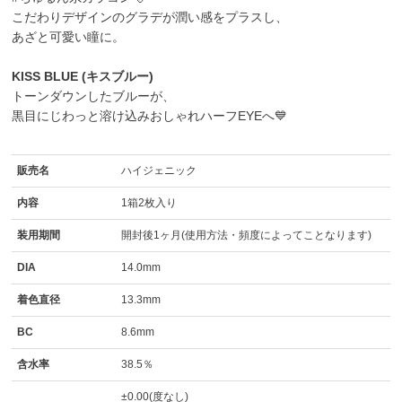
こだわりデザインのグラデが潤い感をプラスし、
あざと可愛い瞳に。
KISS BLUE (キスブルー)
トーンダウンしたブルーが、
黒目にじわっと溶け込みおしゃれハーフEYEへ💙
販売名
ハイジェニック
内容
1箱2枚入り
装用期間
開封後1ヶ月(使用方法・頻度によってことなります)
DIA
14.0mm
着色直径
13.3mm
BC
8.6mm
含水率
38.5％
±0.00(度なし)