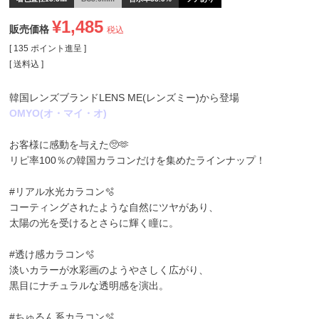
¥
1,485
販売価格
税込
[
135
ポイント進呈 ]
送料込
韓国レンズブランドLENS ME(レンズミー)から登場
OMYO(オ・マイ・オ)
お客様に感動を与えた🥺🫶
リピ率100％の韓国カラコンだけを集めたラインナップ！
#リアル水光カラコン🫧
コーティングされたような自然にツヤがあり、
太陽の光を受けるとさらに輝く瞳に。
#透け感カラコン🫧
淡いカラーが水彩画のようやさしく広がり、
黒目にナチュラルな透明感を演出。
#ちゅるん系カラコン🫧