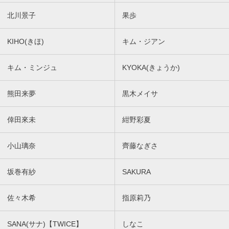
北川景子
果歩
KIHO(きほ)
キム・ジアン
キム・ミンジュ
KYOKA(きょうか)
熊田来夢
黒木メイサ
倖田來未
紺野彩夏
小山璃奈
齊藤なぎさ
坂巻有紗
SAKURA
佐々木希
指原莉乃
SANA(サナ)【TWICE】
しなこ