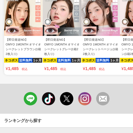
【即日発送NG】
【即日発送NG】
【即日発送NG】
【即日発
OMYO 1MONTH オマイオ
OMYO 1MONTH オマイオ
OMYO 1MONTH オマイオ
OMYO 
シークレットブラウン(1箱
シークレットグレー(1箱2
シークレットベージュ(1箱
シーク
2枚入り)
枚入り)
2枚入り)
ン(1箱2
ネコポス
送料無料
1ヶ月
ネコポス
送料無料
1ヶ月
ネコポス
送料無料
1ヶ月
ネコポ
¥
1,485
¥
1,485
¥
1,485
¥
1,48
税込
税込
税込
ランキングから探す