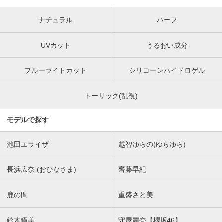
ナチュラル
ハーフ
UVカット
うるおい成分
ブルーライトカット
シリコーンハイドロゲル
トーリック(乱視)
モデルで探す
池田エライザ
越智ゆらの(ゆらゆら)
長浜広奈 (おひなさま)
齊藤早紀
鹿の間
重盛さと美
鈴木瞳美
守屋麗奈【櫻坂46】