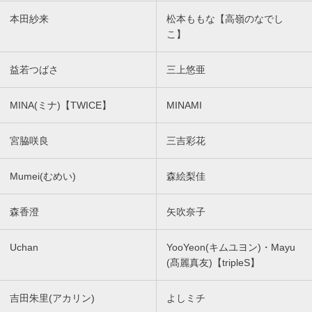
本田紗来
松本ももな【高嶺のなでし
こ】
益若つばさ
三上悠亜
MINA(ミナ)【TWICE】
MINAMI
宮脇咲良
三吉彩花
Mumei(むめい)
森絵梨佳
森香澄
矢吹奈子
Uchan
YooYeon(キムユヨン)・Mayu
(髙麗真友)【tripleS】
吉田朱里(アカリン)
よしミチ