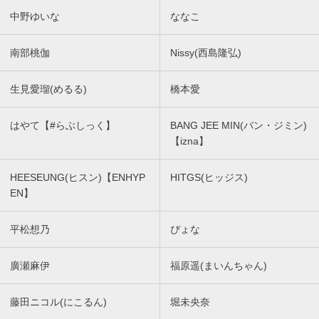
中野ゆいな
ななこ
南部桃伽
Nissy(西島隆弘)
生見愛瑠(めるる)
橋本愛
はやて【#らぶしっく】
BANG JEE MIN(バン・ジミン)
【izna】
HEESEUNG(ヒスン)【ENHYP
HITGS(ヒッジス)
EN】
平松想乃
ぴょな
廣瀬麻伊
福原遥(まいんちゃん)
藤田ニコル(にこるん)
堀未央奈