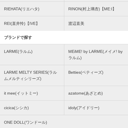
RIEHATA(リエハタ)
RINON(村上璃杏)【ME:I】
REI(直井怜)【IVE】
渡辺直美
ブランドで探す
LARME(ラルム)
MEiME! by LARME(メイメ! by
ラルム)
LARME MELTY SERIES(ラル
Betties(ベティーズ)
ムメルティシリーズ)
it mee(イットミー)
azatome(あざとめ)
cicica(シシカ)
idoly(アイドリー)
ONE DOLL(ワンドール)