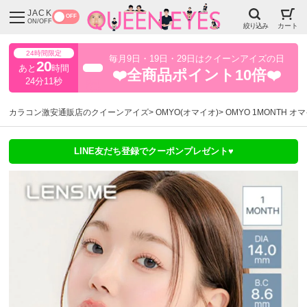
JACK
OFF
ON/OFF
絞り込み
カート
24時間限定
毎月9日・19日・29日はクイーンアイズの日
20
あと
時間
超得
❤️全商品ポイント10倍❤️
24分10秒
カラコン激安通販店のクイーンアイズ
OMYO(オマイオ)
OMYO 1MONTH オ
LINE友だち登録でクーポンプレゼント♥