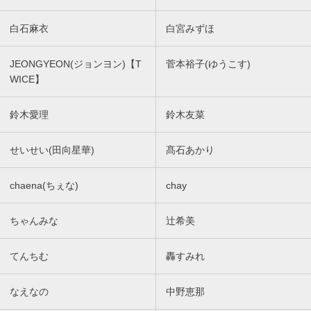
白石麻衣
白宮みずほ
JEONGYEON(ジョンヨン)【T
菅本裕子(ゆうこす)
WICE】
鈴木愛理
鈴木友菜
せいせい(田向星華)
髙石あかり
chaena(ちぇな)
chay
ちゃんみな
辻希美
てんちむ
轟すみれ
なえなの
中野恵那