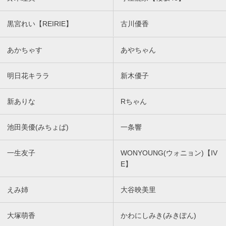
黒宮れい【REIRIE】
古川優香
あかちゃす
あやちゃん
明日花キララ
新木優子
新ありな
Rちゃん
池田美優(みちょぱ)
一条響
一生友子
WONYOUNG(ウォニョン)【IV
E】
えみ姉
大谷映美里
大塚萌香
かわにしみき(みきぽん)