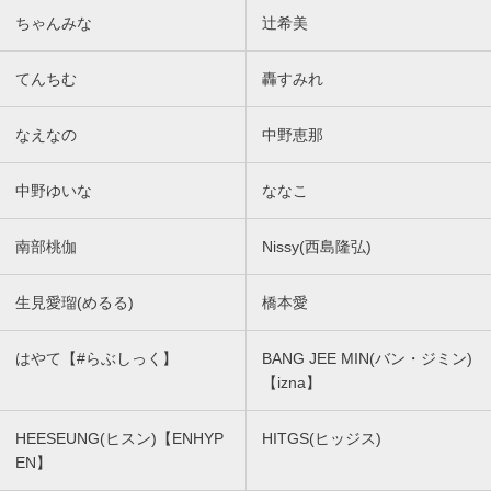
ちゃんみな
辻希美
てんちむ
轟すみれ
なえなの
中野恵那
中野ゆいな
ななこ
南部桃伽
Nissy(西島隆弘)
生見愛瑠(めるる)
橋本愛
はやて【#らぶしっく】
BANG JEE MIN(バン・ジミン)
【izna】
HEESEUNG(ヒスン)【ENHYP
HITGS(ヒッジス)
EN】