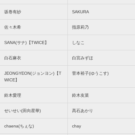
坂巻有紗
SAKURA
佐々木希
指原莉乃
SANA(サナ)【TWICE】
しなこ
白石麻衣
白宮みずほ
JEONGYEON(ジョンヨン)【T
菅本裕子(ゆうこす)
WICE】
鈴木愛理
鈴木友菜
せいせい(田向星華)
髙石あかり
chaena(ちぇな)
chay