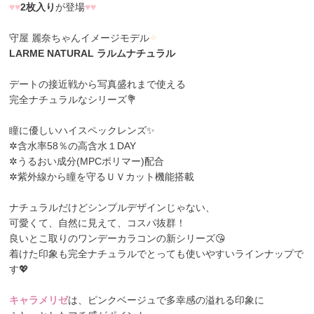
♥
♥
2枚入り
が登場
♥
♥
守屋 麗奈ちゃんイメージモデル
✧
LARME NATURAL ラルムナチュラル
デートの接近戦から写真盛れまで使える
完全ナチュラルなシリーズ💐
瞳に優しいハイスペックレンズ✨
✲含水率58％の高含水１DAY
✲うるおい成分(MPCポリマー)配合
✲紫外線から瞳を守るＵＶカット機能搭載
ナチュラルだけどシンプルデザインじゃない、
可愛くて、自然に見えて、コスパ抜群！
良いとこ取りのワンデーカラコンの新シリーズ😘
着けた印象も完全ナチュラルでとっても使いやすいラインナップで
す💖
キャラメリゼ
は、ピンクベージュで多幸感の溢れる印象に