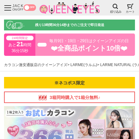
JACK
OFF
ON/OFF
絞り込み
カート
残り
13時間36分13秒
までのご注文で即日発送
24時間限定
毎月9日・19日・29日はクイーンアイズの日
21
あと
時間
超得
❤️全商品ポイント10倍❤️
36分14秒
カラコン激安通販店のクイーンアイズ
LARME(ラルム)
LARME NATURAL 
※ネコポス限定
3箱同時購入で1箱分無料♪