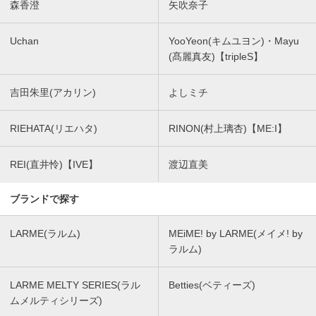
森香澄
矢吹奈子
Uchan
YooYeon(キムユヨン)・Mayu
(髙麗真友)【tripleS】
吉田朱里(アカリン)
よしミチ
RIEHATA(リエハタ)
RINON(村上璃杏)【ME:I】
REI(直井怜)【IVE】
渡辺直美
ブランドで探す
LARME(ラルム)
MEiME! by LARME(メイメ! by
ラルム)
LARME MELTY SERIES(ラル
Betties(ベティーズ)
ムメルティシリーズ)