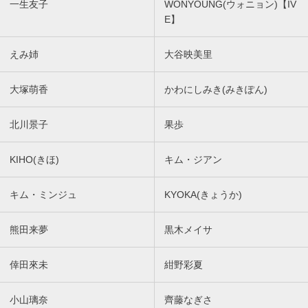
一生友子
WONYOUNG(ウォニョン)【IV
E】
えみ姉
大谷映美里
大塚萌香
かわにしみき(みきぽん)
北川景子
果歩
KIHO(きほ)
キム・ジアン
キム・ミンジュ
KYOKA(きょうか)
熊田来夢
黒木メイサ
倖田來未
紺野彩夏
小山璃奈
齊藤なぎさ