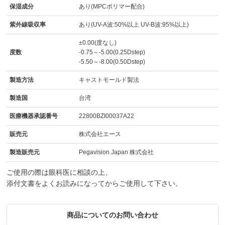
保湿成分
あり(MPCポリマー配合)
紫外線吸収率
あり(UV-A波:50%以上 UV-B波:95%以上)
±0.00(度なし)
度数
-0.75～-5.00(0.25Dstep)
-5.50～-8.00(0.50Dstep)
製造方法
キャストモールド製法
製造国
台湾
医療機器承認番号
22800BZI00037A22
販売元
株式会社エース
製造販売元
Pegavision Japan 株式会社
ご使用の際は眼科医に相談の上、
添付文書をよくお読みになってからご使用して下さい。
商品についてのお問い合わせ