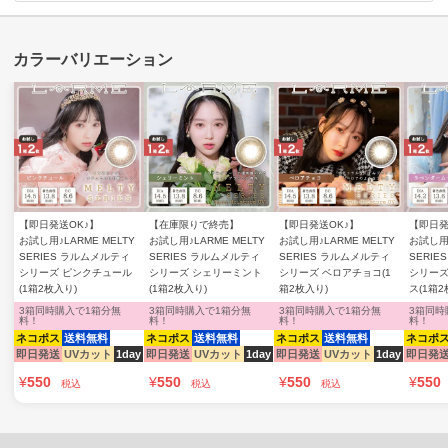
【即日発送OK♪】
【在庫限りで終売】
【即日発送OK♪】
【即日発
お試し用♪LARME MELTY
お試し用♪LARME MELTY
お試し用♪LARME MELTY
お試し用♪
SERIES ラルムメルティ
SERIES ラルムメルティ
SERIES ラルムメルティ
SERI
シリーズ ピンクチュール
シリーズ シェリーミント
シリーズ ベロアチョコ(1
シリーズ
(1箱2枚入り)
(1箱2枚入り)
箱2枚入り)
ス(1箱2
3箱同時購入で1箱分無
3箱同時購入で1箱分無
3箱同時購入で1箱分無
3箱同時
料！
料！
料！
料！
ネコポス
送料無料
ネコポス
送料無料
ネコポス
送料無料
ネコポ
即日発送
UVカット
1day
即日発送
UVカット
1day
即日発送
UVカット
1day
即日発
¥
550
¥
550
¥
550
¥
550
税込
税込
税込