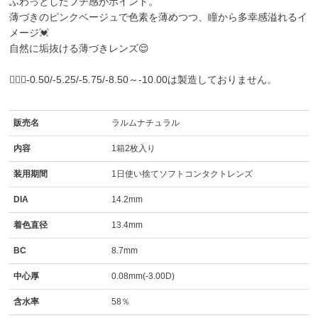
ふわっとしたフチ感がポイント。
薄づきのピンクベージュで色素を薄めつつ、瞳から多幸感溢れるイ
メージ💓
自然に垢抜ける薄づきレンズ😌
🙇🏼‍♀️-0.50/-5.25/-5.75/-8.50～-10.00は製造しておりません。
販売名
ラルムナチュラル
内容
1箱2枚入り
装用期間
1日使い捨てソフトコンタクトレンズ
DIA
14.2mm
着色直径
13.4mm
BC
8.7mm
中心厚
0.08mm(-3.00D)
含水率
58％