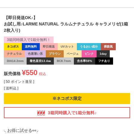
【即日発送OK♪】
お試し用♪LARME NATURAL ラルムナチュラル キャラメリゼ(1箱
2枚入り)
3箱同時購入で1箱分無料！
ネコポス
送料無料
即日発送
UVカット
うるおい成分
裸眼風
ナチュラル
色素薄い系
ブラウン
ベージュ
ピンク
1day
DIA14.2mm
着色直径13.4㎜
BC8.7mm
含水率58%
フチあり
¥
550
販売価格
税込
[
50
ポイント進呈 ]
送料込
※ネコポス限定
3箱同時購入で1箱分無料♪
⸜ お得に試せる👀⸝