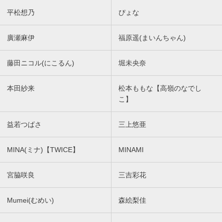
平松想乃
ぴょな
廣瀬麻伊
福原遥(まいんちゃん)
藤田ニコル(にこるん)
堀未央奈
本田紗来
松本ももな【高嶺のなでし
こ】
益若つばさ
三上悠亜
MINA(ミナ)【TWICE】
MINAMI
宮脇咲良
三吉彩花
Mumei(むめい)
森絵梨佳