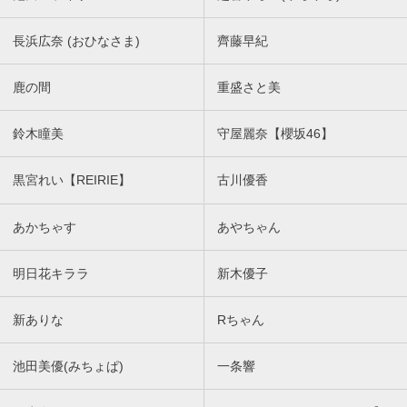
長浜広奈 (おひなさま)
齊藤早紀
鹿の間
重盛さと美
鈴木瞳美
守屋麗奈【櫻坂46】
黒宮れい【REIRIE】
古川優香
あかちゃす
あやちゃん
明日花キララ
新木優子
新ありな
Rちゃん
池田美優(みちょぱ)
一条響