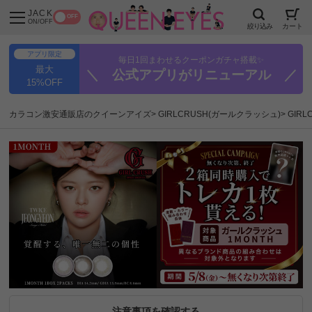
JACK
OFF
ON/OFF
絞り込み
カート
アプリ限定
毎日1回まわせるクーポンガチャ搭載✨
最大
＼ 公式アプリがリニューアル ／
15%OFF
カラコン激安通販店のクイーンアイズ
GIRLCRUSH(ガールクラッシュ)
GIR
注意事項を確認する