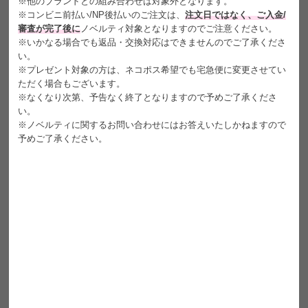
※他のブランドとの組み合わせは対象外となります。
繊細な細フチが凛とした印象をさりげなく宿す
※コンビニ前払い/NP後払いのご注文は、
注文日ではなく、ご入金/
ナチュラルに色気を添える大人フェミニン
審査が完了後に
ノベルティ対象となりますのでご注意ください。
※いかなる場合でも返品・交換対応はできませんのでご了承くださ
い。
販売名
SWEET 1MONTH モイスチャー
※プレゼント対象の方は、ネコポス希望でも宅急便に変更させてい
ただく場合もございます。
内容
1箱2枚入り
※なくなり次第、予告なく終了となりますので予めご了承くださ
い。
装用期間
開封後1ヶ月(使用方法・頻度によってことなります)
※ノベルティに関するお問い合わせにはお答えいたしかねますので
予めご了承ください。
DIA
14.2mm
着色直径
13.5mm
BC
8.6mm
含水率
38.5％
保湿成分
あり(MPCポリマー配合)
±0.00(度なし)
度数
-0.75～-5.00(0.25Dstep)
-5.50～-10.00(0.50Dstep)