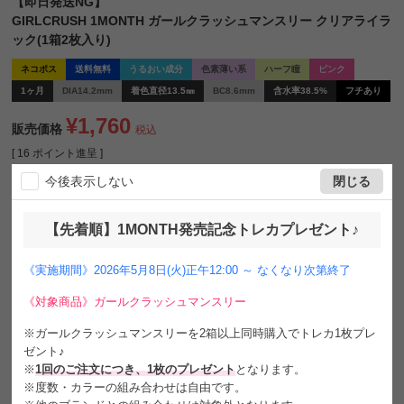
【即日発送NG】
GIRLCRUSH 1MONTH ガールクラッシュマンスリー クリアライラ
ック(1箱2枚入り)
ネコポス
送料無料
うるおい成分
色素薄い系
ハーフ瞳
ピンク
1ヶ月
DIA14.2mm
着色直径13.5㎜
BC8.6mm
含水率38.5%
フチあり
¥
1,760
販売価格
税込
[
16
ポイント進呈 ]
送料込
今後表示しない
閉じる
TWICE JEONGYEONちゃんイメージモデル
【先着順】1MONTH発売記念トレカプレゼント♪
GIRLCRUSH 1MONTH ガールクラッシュマンスリー
《実施期間》2026年5月8日(火)正午12:00 ～ なくなり次第終了
覚醒する、唯一無二の個性
「もう一段階上の私へ」をコンセプトに
《対象商品》ガールクラッシュマンスリー
内に秘めた個性を呼び覚ますブランドです
※ガールクラッシュマンスリーを2箱以上同時購入でトレカ1枚プレ
ゼント♪
Clear Lilac クリアライラック
※
1回のご注文につき、1枚のプレゼント
となります。
甘すぎずミステリアスな色気大人モーブピンク₊˚✧
※度数・カラーの組み合わせは自由です。
透明感を意識した色設計で柔らかなまなざしに