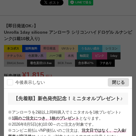
【即日発送OK♪】
Unrolla 1day silicone アンローラ シリコンハイドロゲル ルナンピ
ンク(1箱10枚入り)
ネコポス
送料無料
即日発送
UVカット
うるおい成分
シリコン
ナチュラル
色素薄い系
ハーフ瞳
水光
軸固定
ピンク
1day
DIA14.5mm
着色直径13.8㎜
BC8.7mm
含水率47%
フチあり
¥
1,815
販売価格
税込
今後表示しない
閉じる
[
165
ポイント進呈 ]
送料込
【先着順】新色発売記念！ミニタオルプレゼント♪
日本初!! ◟Un＋roll◞
シリコーン素材の回らないカラコン
※アンローラを2箱以上同時購入でミニタオルを1枚プレゼント♪
※
1回のご注文につき、1枚のプレゼント
となります。
U
n
r
o
l
l
a
ア
ン
ロ
ー
ラ
※2026年8月5日(水)10:00～のご注文が対象です。
※コンビニ前払い/NP後払いのご注文は、
注文日ではなく、ご入金/
✨ハイライトが回らない&裸眼のようなつけごこち🌱