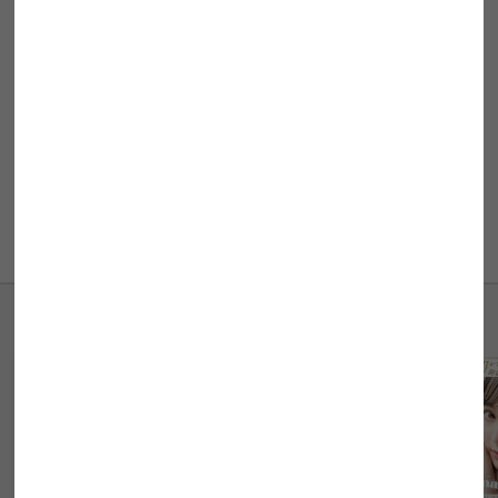
医療機器承認番号
30200BZX00117000
販売元
フロムアイズ株式会社
製造販売元
フロムアイズ株式会社
ご使用の際は眼科医に相談の上、
添付文書をよくお読みになってからご使用して下さい。
商品についてのお問い合わせ