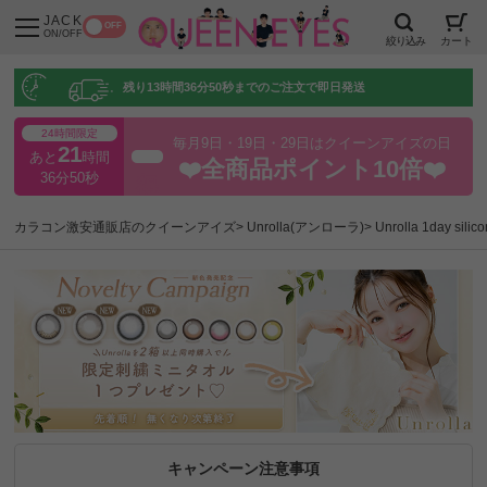
JACK
OFF
ON/OFF
絞り込み
カート
残り
13時間36分49秒
までのご注文で即日発送
24時間限定
毎月9日・19日・29日はクイーンアイズの日
21
あと
時間
超得
❤️全商品ポイント10倍❤️
36分49秒
カラコン激安通販店のクイーンアイズ
Unrolla(アンローラ)
Unrolla 1day
キャンペーン注意事項