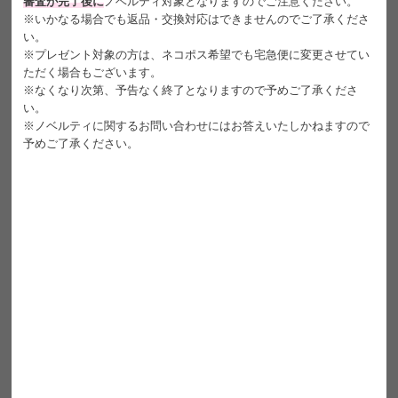
審査が完了後に
ノベルティ対象となりますのでご注意ください。
🌿酸素をたっぷり通すシリコーン素材
※いかなる場合でも返品・交換対応はできませんのでご了承くださ
🌿独自の表面構造でうるおいをしっかりキープ
い。
🌿レンズ下部の厚みを薄くしつつも回らない独自設計
※プレゼント対象の方は、ネコポス希望でも宅急便に変更させてい
🌿クリアな視界と軽やかなつけごこち
ただく場合もございます。
※なくなり次第、予告なく終了となりますので予めご了承くださ
だからUnrollaは、
い。
※ノベルティに関するお問い合わせにはお答えいたしかねますので
ずっと盛れて、ずっと心地いい🍀
予めご了承ください。
ルナンピンク
は、回らないふんわりピンク💗
ちょうどいい中太フチと
繊細ピンクグラデが立体的に瞳を際立たせ、
愛されかわいい小悪魔eyeに😈💞
#ふんわりピンクグラデ #小悪魔ピンク
#あざとeye #垢抜けカラコン
販売名
ワンデーリフレア シリコーン
内容
1箱10枚入り
装用期間
1日使い捨てソフトコンタクトレンズ