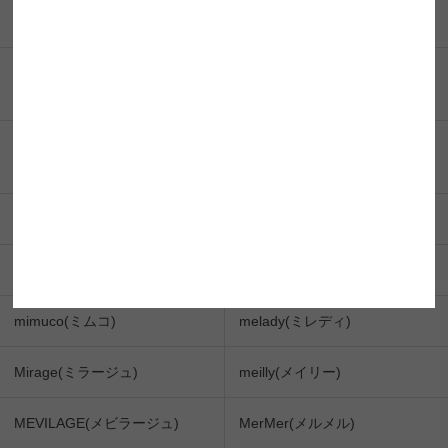
カラーズ)
BABY Motecon 1DAY (ベイビ
BABY Motecon MONTHLY (ベ
ーモテコンワンデー)
イビーモテコンマンスリー)
Belleme by Eye coffret (ベルミ
Majette(マジェット)
ー by アイコフレ)
MiiYuu(ミィーユ)
michou(ミシュー)
Mifee(ミフェ)
mimi charme(ミミシャルム)
mimuco(ミムコ)
melady(ミレディ)
Mirage(ミラージュ)
meilly(メイリー)
MEVILAGE(メビラージュ)
MerMer(メルメル)