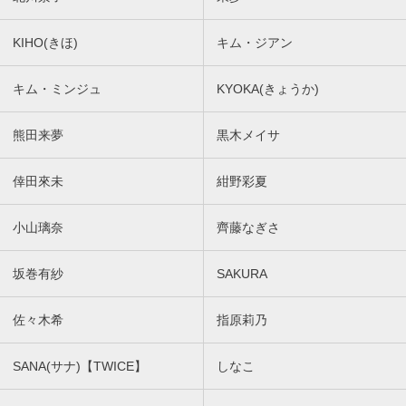
KIHO(きほ)
キム・ジアン
キム・ミンジュ
KYOKA(きょうか)
熊田来夢
黒木メイサ
倖田來未
紺野彩夏
小山璃奈
齊藤なぎさ
坂巻有紗
SAKURA
佐々木希
指原莉乃
SANA(サナ)【TWICE】
しなこ