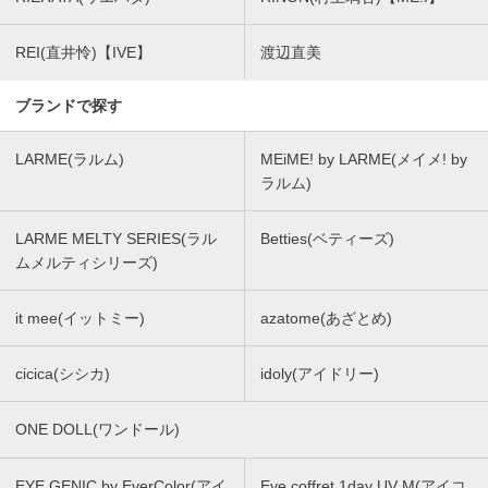
REI(直井怜)【IVE】
渡辺直美
ブランドで探す
LARME(ラルム)
MEiME! by LARME(メイメ! by
ラルム)
LARME MELTY SERIES(ラル
Betties(ベティーズ)
ムメルティシリーズ)
it mee(イットミー)
azatome(あざとめ)
cicica(シシカ)
idoly(アイドリー)
ONE DOLL(ワンドール)
EYE GENIC by EverColor(アイ
Eye coffret 1day UV M(アイコ