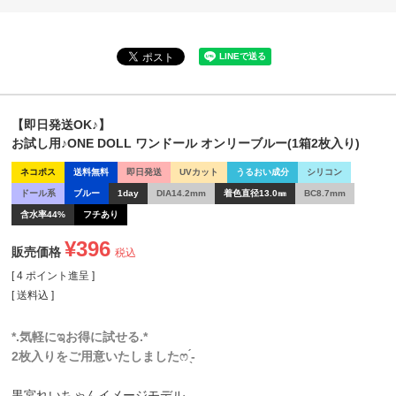
【即日発送OK♪】
お試し用♪ONE DOLL ワンドール オンリーブルー(1箱2枚入り)
ネコポス
送料無料
即日発送
UVカット
うるおい成分
シリコン
ドール系
ブルー
1day
DIA14.2mm
着色直径13.0㎜
BC8.7mm
含水率44%
フチあり
¥
396
販売価格
税込
[
4
ポイント進呈 ]
送料込
*.気軽にಇお得に試せる.*
2枚入りをご用意いたしましたෆ ̖́-
黒宮れいちゃんイメージモデル