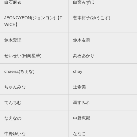
白石麻衣
白宮みずほ
JEONGYEON(ジョンヨン)【T
菅本裕子(ゆうこす)
WICE】
鈴木愛理
鈴木友菜
せいせい(田向星華)
髙石あかり
chaena(ちぇな)
chay
ちゃんみな
辻希美
てんちむ
轟すみれ
なえなの
中野恵那
中野ゆいな
ななこ