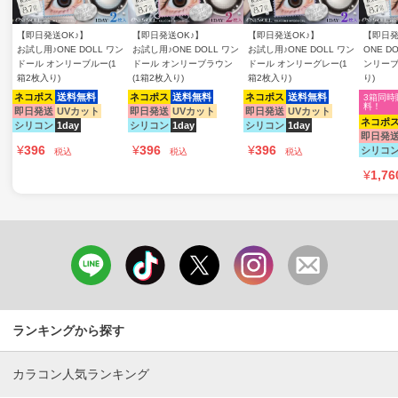
【即日発送OK♪】
【即日発送OK♪】
【即日発送OK♪】
【即日発
お試し用♪ONE DOLL ワン
お試し用♪ONE DOLL ワン
お試し用♪ONE DOLL ワン
ONE D
ドール オンリーブルー(1
ドール オンリーブラウン
ドール オンリーグレー(1
ンリーブ
箱2枚入り)
(1箱2枚入り)
箱2枚入り)
り)
ネコポス
送料無料
ネコポス
送料無料
ネコポス
送料無料
3箱同時
料！
即日発送
UVカット
即日発送
UVカット
即日発送
UVカット
ネコポ
シリコン
1day
シリコン
1day
シリコン
1day
即日発
¥
396
¥
396
¥
396
シリコ
税込
税込
税込
¥
1,76
ランキングから探す
カラコン人気ランキング