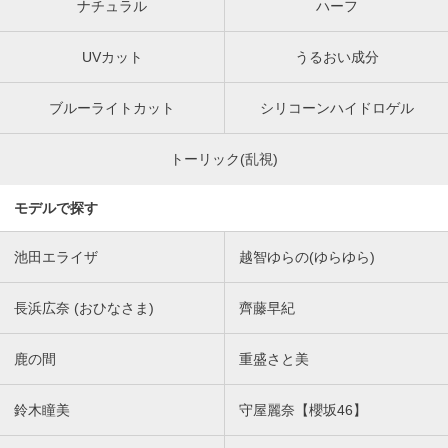
ナチュラル
ハーフ
UVカット
うるおい成分
ブルーライトカット
シリコーンハイドロゲル
トーリック(乱視)
モデルで探す
池田エライザ
越智ゆらの(ゆらゆら)
長浜広奈 (おひなさま)
齊藤早紀
鹿の間
重盛さと美
鈴木瞳美
守屋麗奈【櫻坂46】