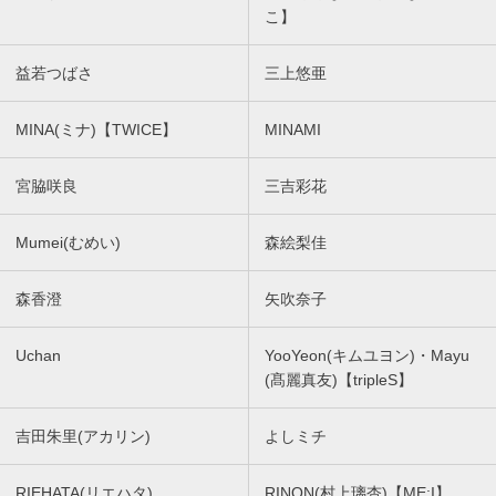
こ】
益若つばさ
三上悠亜
MINA(ミナ)【TWICE】
MINAMI
宮脇咲良
三吉彩花
Mumei(むめい)
森絵梨佳
森香澄
矢吹奈子
Uchan
YooYeon(キムユヨン)・Mayu
(髙麗真友)【tripleS】
吉田朱里(アカリン)
よしミチ
RIEHATA(リエハタ)
RINON(村上璃杏)【ME:I】