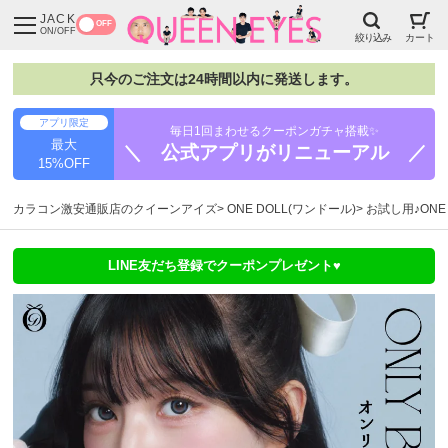
JACK
OFF
ON/OFF
絞り込み
カート
只今のご注文は24時間以内に発送します。
アプリ限定
毎日1回まわせるクーポンガチャ搭載✨
最大
＼ 公式アプリがリニューアル ／
15%OFF
カラコン激安通販店のクイーンアイズ
ONE DOLL(ワンドール)
お試し用♪ONE
LINE友だち登録でクーポンプレゼント♥