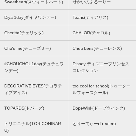
Sweetheart(スウィートハート)
せかいのふるーりー
Diya 1day(ダイヤワンデー)
Tearis(ティアリス)
Cheritta(チェリッタ)
CHALOR(チャロル)
Chu's me(チューズミー)
Chuu Lens(チューレンズ)
#CHOUCHOU1day(チュチュワ
Disney ディズニープリンセス
ンデー)
コレクション
DECORATIVE EYES(デコラテ
too cool for school(トゥークー
ィブアイズ)
ルフォースクール)
TOPARDS(トパーズ)
DopeWink(ドープウインク)
トリコニナル(TORICONINAR
とりーてぃー(Treatee)
U)