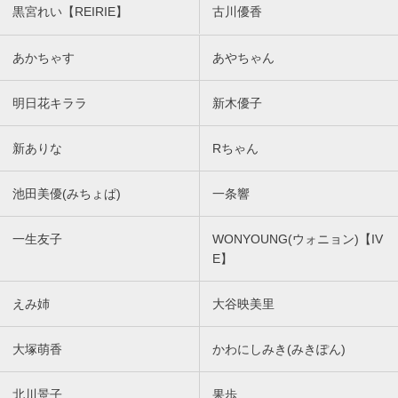
黒宮れい【REIRIE】
古川優香
あかちゃす
あやちゃん
明日花キララ
新木優子
新ありな
Rちゃん
池田美優(みちょぱ)
一条響
一生友子
WONYOUNG(ウォニョン)【IV
E】
えみ姉
大谷映美里
大塚萌香
かわにしみき(みきぽん)
北川景子
果歩