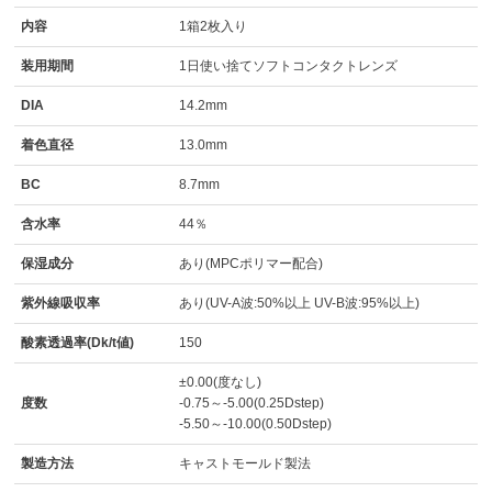
内容
1箱2枚入り
装用期間
1日使い捨てソフトコンタクトレンズ
DIA
14.2mm
着色直径
13.0mm
BC
8.7mm
含水率
44％
保湿成分
あり(MPCポリマー配合)
紫外線吸収率
あり(UV-A波:50%以上 UV-B波:95%以上)
酸素透過率(Dk/t値)
150
±0.00(度なし)
度数
-0.75～-5.00(0.25Dstep)
-5.50～-10.00(0.50Dstep)
製造方法
キャストモールド製法