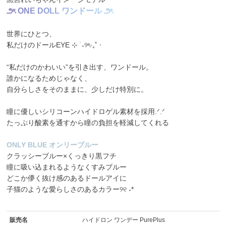
౨
ৎ
O
N
E
D
O
L
L
ワ
ン
ド
ー
ル
౨
ৎ
世界にひとつ、
私だけのドールEYE ⊹ ࣪ ˖୨ৎ‧₊˚ ⋅
“私だけのかわいい”を引き出す、ワンドール。
誰かになるためじゃなく、
自分らしさをそのままに、少しだけ特別に。
瞳に優しいシリコーンハイドロゲル素材を採用.ᐟ.ᐟ
たっぷり酸素を通すから瞳の負担を軽減してくれる
ONLY BLUE オンリーブルー
クラッシーブルー×くっきり黒フチ
瞳に吸い込まれるようなくすみブルー
どこか儚く抜け感のあるドールアイに
子猫のような愛らしさのあるカラー୨୧ ˖*
販売名
ハイドロン ワンデー PurePlus