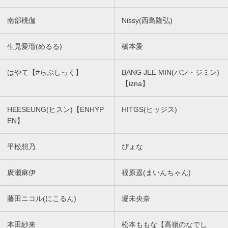
南部桃伽
Nissy(西島隆弘)
生見愛瑠(めるる)
橋本愛
はやて【#らぶしっく】
BANG JEE MIN(バン・ジミン)
【izna】
HEESEUNG(ヒスン)【ENHYP
HITGS(ヒッジス)
EN】
平松想乃
ぴょな
廣瀬麻伊
福原遥(まいんちゃん)
藤田ニコル(にこるん)
堀未央奈
本田紗来
松本ももな【高嶺のなでし