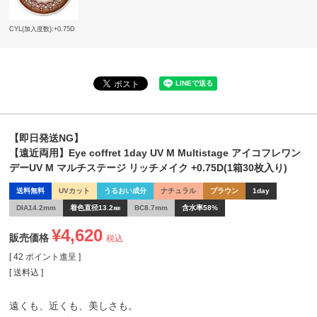
CYL(加入度数):+0.75D
【即日発送NG】
【遠近両用】Eye coffret 1day UV M Multistage アイコフレワン
デーUV M マルチステージ リッチメイク +0.75D(1箱30枚入り)
送料無料
UVカット
うるおい成分
ナチュラル
ブラウン
1day
DIA14.2mm
着色直径13.2㎜
BC8.7mm
含水率58%
¥
4,620
販売価格
税込
[
42
ポイント進呈 ]
送料込
遠くも、近くも、美しさも。