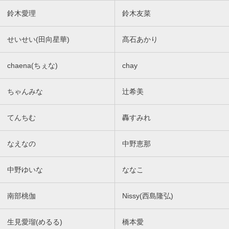
鈴木愛理
鈴木友菜
せいせい(田向星華)
髙石あかり
chaena(ちぇな)
chay
ちゃんみな
辻希美
てんちむ
轟すみれ
なえなの
中野恵那
中野ゆいな
ななこ
南部桃伽
Nissy(西島隆弘)
生見愛瑠(めるる)
橋本愛