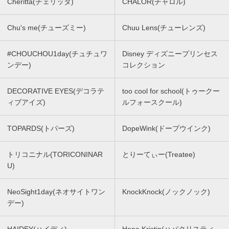
Cheritta(チェリッタ)
CHALOR(チャロル)
Chu's me(チューズミー)
Chuu Lens(チューレンズ)
#CHOUCHOU1day(チュチュワ
Disney ディズニープリンセス
ンデー)
コレクション
DECORATIVE EYES(デコラテ
too cool for school(トゥークー
ィブアイズ)
ルフォースクール)
TOPARDS(トパーズ)
DopeWink(ドープウインク)
トリコニナル(TORICONINAR
とりーてぃー(Treatee)
U)
NeoSight1day(ネオサイトワン
KnockKnock(ノックノック)
デー)