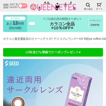
JACK
OFF
ON/OFF
絞り込み
カート
本日限定
✧ゾロ目の日の特別クーポン✧
クーポンコード
12
カラコン全品
あと
時間
超得
zorome
⭐10％OFF⭐
29分57秒
カラコン激安通販店のクイーンアイズ
アイコフレワンデーUV M(Eye coffret 1da
LINE友だち登録でクーポンプレゼント♥