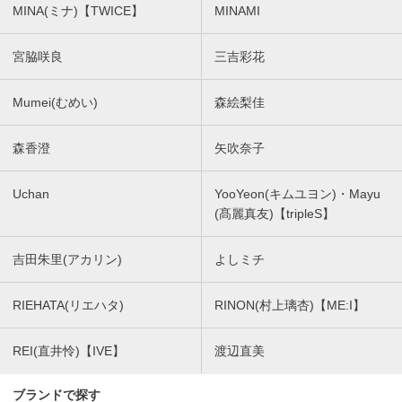
MINA(ミナ)【TWICE】
MINAMI
宮脇咲良
三吉彩花
Mumei(むめい)
森絵梨佳
森香澄
矢吹奈子
Uchan
YooYeon(キムユヨン)・Mayu
(髙麗真友)【tripleS】
吉田朱里(アカリン)
よしミチ
RIEHATA(リエハタ)
RINON(村上璃杏)【ME:I】
REI(直井怜)【IVE】
渡辺直美
ブランドで探す