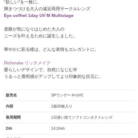
“欲しい”を一枚に。
輝きつづける大人の遠近両用サークルレンズ
Eye coffret 1day UV M Multistage
老眼が気になりはじめた大人の
ニーズを叶えるために誕生しました。
華やかに彩る瞳は、どんな表情もエレガントに。
Richmake リッチメイク
愛らしいデザインで、自然になじむ🌸
うるっと透明感がアップしてより印象的な目元に。
販売名
SPワンデー H-UVC
内容
1箱30枚入り
装用期間
1日使い捨てソフトコンタクトレンズ
DIA
14.2mm