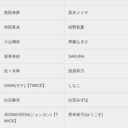
熊田来夢
黒木メイサ
倖田來未
紺野彩夏
小山璃奈
齊藤なぎさ
坂巻有紗
SAKURA
佐々木希
指原莉乃
SANA(サナ)【TWICE】
しなこ
白石麻衣
白宮みずほ
JEONGYEON(ジョンヨン)【T
菅本裕子(ゆうこす)
WICE】