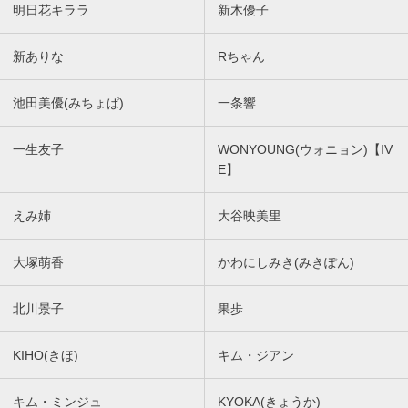
明日花キララ
新木優子
新ありな
Rちゃん
池田美優(みちょぱ)
一条響
一生友子
WONYOUNG(ウォニョン)【IV
E】
えみ姉
大谷映美里
大塚萌香
かわにしみき(みきぽん)
北川景子
果歩
KIHO(きほ)
キム・ジアン
キム・ミンジュ
KYOKA(きょうか)