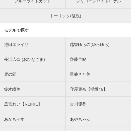
ブルーライトカット
シリコーンハイドロゲル
トーリック(乱視)
モデルで探す
池田エライザ
越智ゆらの(ゆらゆら)
長浜広奈 (おひなさま)
齊藤早紀
鹿の間
重盛さと美
鈴木瞳美
守屋麗奈【櫻坂46】
黒宮れい【REIRIE】
古川優香
あかちゃす
あやちゃん