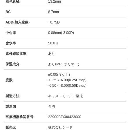
着色直径
13.2mm
BC
8.7mm
ADD(加入度数)
+0.75D
中心厚
0.08mm(-3.00D)
含水率
58.0％
紫外線吸収率
あり
保湿成分
あり(MPCポリマー)
±0.00(度なし)
度数
-0.25～-6.00(0.25Dstep)
-6.50～-8.00(0.50Dstep)
製造方法
キャストモールド製法
製造国
台湾
医療機器承認番号
22900BZX00423000
販売元
株式会社シード