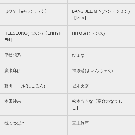
はやて【#らぶしっく】
BANG JEE MIN(バン・ジミン)
【izna】
HEESEUNG(ヒスン)【ENHYP
HITGS(ヒッジス)
EN】
平松想乃
ぴょな
廣瀬麻伊
福原遥(まいんちゃん)
藤田ニコル(にこるん)
堀未央奈
本田紗来
松本ももな【高嶺のなでし
こ】
益若つばさ
三上悠亜