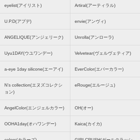
eyelist(アイリスト)
Artiral(アーティラル)
U.P.D(アプデ)
envie(アンヴィ)
ANGELIQUE(アンジェリーク)
Unrolla(アンローラ)
Uyu1DAY(ウユワンデー)
Velvetear(ヴェルヴェティア)
a-eye 1day silicone(エーアイ)
EverColor(エバーカラー)
N’s collection(エヌズコレクシ
eRouge(エルージュ)
ョン)
AngelColor(エンジェルカラー)
OH(オー)
OOHA1day(オハワンデー)
Kaica(カイカ)
colors(カラーズ)
GIRLCRUSH(ガールクラッシ