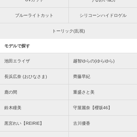
ブルーライトカット
シリコーンハイドロゲル
トーリック(乱視)
モデルで探す
池田エライザ
越智ゆらの(ゆらゆら)
長浜広奈 (おひなさま)
齊藤早紀
鹿の間
重盛さと美
鈴木瞳美
守屋麗奈【櫻坂46】
黒宮れい【REIRIE】
古川優香