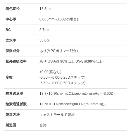
着色直径
13.3mm
中心厚
0.085mm(-3.00Dの場合)
BC
8.7mm
含水率
38.0％
保湿成分
あり(MPCポリマー配合)
紫外線吸収率
あり(UV-A波:90%以上 UV-B波:99%以上)
±0.00(度なし)
度数
-0.50～-6.00(0.25Dステップ)
-6.50～-8.00(0.50Dステップ)
酸素透過率
13.7×10-9(cm×mLO2/sec×mL×mmHg) (-3.00D)
酸素透過係数
11.7×10-11(cm2/sec)(mLO2/(mL×mmHg))
製造方法
キャストモールド製法
製造国
台湾