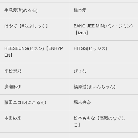
生見愛瑠(めるる)
橋本愛
はやて【#らぶしっく】
BANG JEE MIN(バン・ジミン)
【izna】
HEESEUNG(ヒスン)【ENHYP
HITGS(ヒッジス)
EN】
平松想乃
ぴょな
廣瀬麻伊
福原遥(まいんちゃん)
藤田ニコル(にこるん)
堀未央奈
本田紗来
松本ももな【高嶺のなでし
こ】