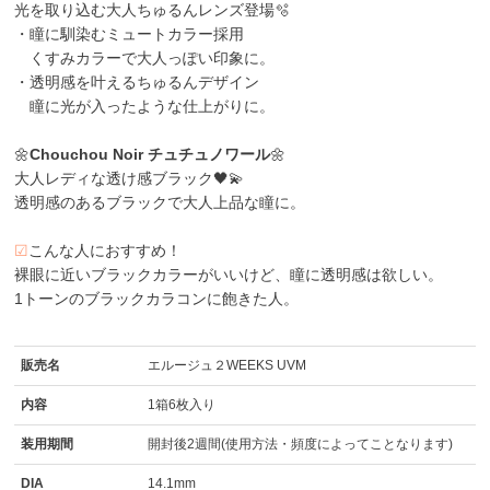
光を取り込む大人ちゅるんレンズ登場🫧
・瞳に馴染むミュートカラー採用
くすみカラーで大人っぽい印象に。
・透明感を叶えるちゅるんデザイン
瞳に光が入ったような仕上がりに。
🌼
Chouchou Noir チュチュノワール
🌼
大人レディな透け感ブラック🖤💫
透明感のあるブラックで大人上品な瞳に。
☑
こんな人におすすめ！
裸眼に近いブラックカラーがいいけど、瞳に透明感は欲しい。
1トーンのブラックカラコンに飽きた人。
販売名
エルージュ２WEEKS UVM
内容
1箱6枚入り
装用期間
開封後2週間(使用方法・頻度によってことなります)
DIA
14.1mm