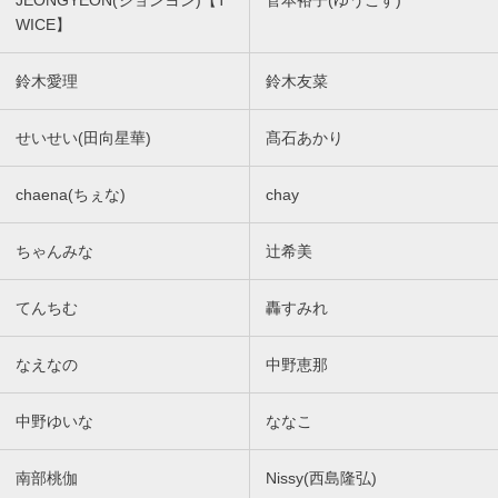
JEONGYEON(ジョンヨン)【T
菅本裕子(ゆうこす)
WICE】
鈴木愛理
鈴木友菜
せいせい(田向星華)
髙石あかり
chaena(ちぇな)
chay
ちゃんみな
辻希美
てんちむ
轟すみれ
なえなの
中野恵那
中野ゆいな
ななこ
南部桃伽
Nissy(西島隆弘)