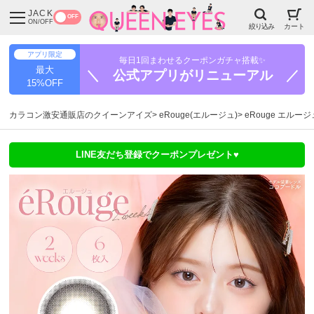
JACK
OFF
ON/OFF
絞り込み
カート
アプリ限定
毎日1回まわせるクーポンガチャ搭載✨
最大
＼ 公式アプリがリニューアル ／
15%OFF
カラコン激安通販店のクイーンアイズ
eRouge(エルージュ)
eRouge エルー
LINE友だち登録でクーポンプレゼント♥