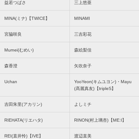
益若つばさ
三上悠亜
MINA(ミナ)【TWICE】
MINAMI
宮脇咲良
三吉彩花
Mumei(むめい)
森絵梨佳
森香澄
矢吹奈子
Uchan
YooYeon(キムユヨン)・Mayu
(髙麗真友)【tripleS】
吉田朱里(アカリン)
よしミチ
RIEHATA(リエハタ)
RINON(村上璃杏)【ME:I】
REI(直井怜)【IVE】
渡辺直美