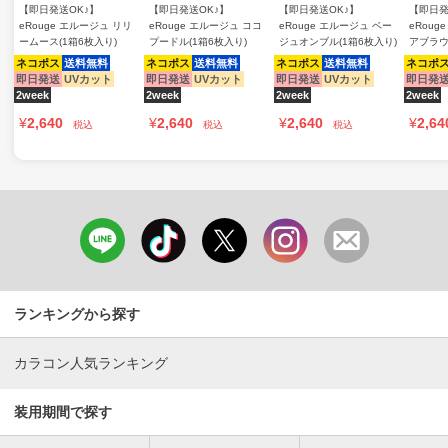
【即日発送OK♪】
【即日発送OK♪】
【即日発送OK♪】
【即日発
eRouge エルージュ リリ
eRouge エルージュ ココ
eRouge エルージュ ベー
eRoug
ームース(1箱6枚入り)
プードル(1箱6枚入り)
ジュオンブル(1箱6枚入り)
アブラウ
ネコポス
送料無料
ネコポス
送料無料
ネコポス
送料無料
ネコポ
即日発送
UVカット
即日発送
UVカット
即日発送
UVカット
即日発
2week
2week
2week
2week
¥
2,640
¥
2,640
¥
2,640
¥
2,64
税込
税込
税込
ランキングから探す
カラコン人気ランキング
装用期間で探す