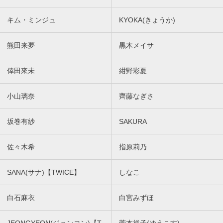
キム・ミンジュ
KYOKA(きょうか)
熊田来夢
黒木メイサ
倖田來未
紺野彩夏
小山璃奈
齊藤なぎさ
坂巻有紗
SAKURA
佐々木希
指原莉乃
SANA(サナ)【TWICE】
しなこ
白石麻衣
白宮みずほ