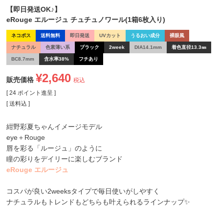
【即日発送OK♪】
eRouge エルージュ チュチュノワール(1箱6枚入り)
ネコポス
送料無料
即日発送
UVカット
うるおい成分
裸眼風
ナチュラル
色素薄い系
ブラック
2week
DIA14.1mm
着色直径13.3㎜
BC8.7mm
含水率38%
フチあり
¥
2,640
販売価格
税込
[
24
ポイント進呈 ]
送料込
紺野彩夏ちゃんイメージモデル
eye＋Rouge
唇を彩る「ルージュ」のように
瞳の彩りをデイリーに楽しむブランド
eRouge エルージュ
コスパが良い2weeksタイプで毎日使いがしやすく
ナチュラルもトレンドもどちらも叶えられるラインナップ✨