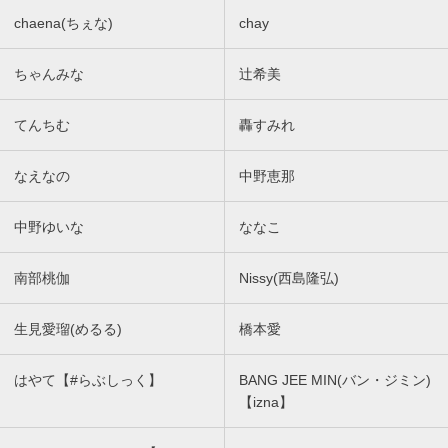
chaena(ちぇな)
chay
ちゃんみな
辻希美
てんちむ
轟すみれ
なえなの
中野恵那
中野ゆいな
ななこ
南部桃伽
Nissy(西島隆弘)
生見愛瑠(めるる)
橋本愛
はやて【#らぶしっく】
BANG JEE MIN(バン・ジミン)
【izna】