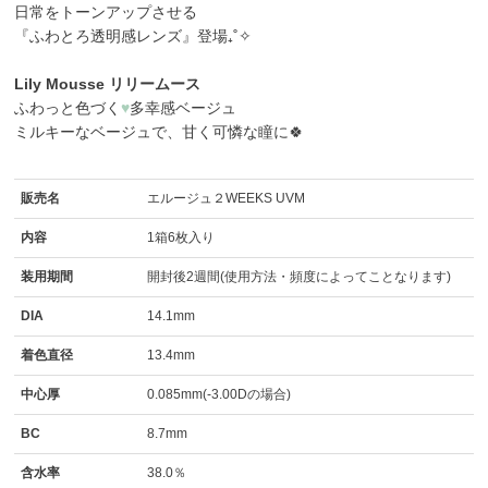
日常をトーンアップさせる
『ふわとろ透明感レンズ』登場₊˚✧
Lily Mousse リリームース
ふわっと色づく
♥
多幸感ベージュ
ミルキーなベージュで、甘く可憐な瞳に🍀
販売名
エルージュ２WEEKS UVM
内容
1箱6枚入り
装用期間
開封後2週間(使用方法・頻度によってことなります)
DIA
14.1mm
着色直径
13.4mm
中心厚
0.085mm(-3.00Dの場合)
BC
8.7mm
含水率
38.0％