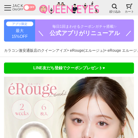
JACK
OFF
ON/OFF
絞り込み
カート
アプリ限定
毎日1回まわせるクーポンガチャ搭載✨
最大
＼ 公式アプリがリニューアル ／
15%OFF
カラコン激安通販店のクイーンアイズ
eRouge(エルージュ)
eRouge エルー
LINE友だち登録でクーポンプレゼント♥