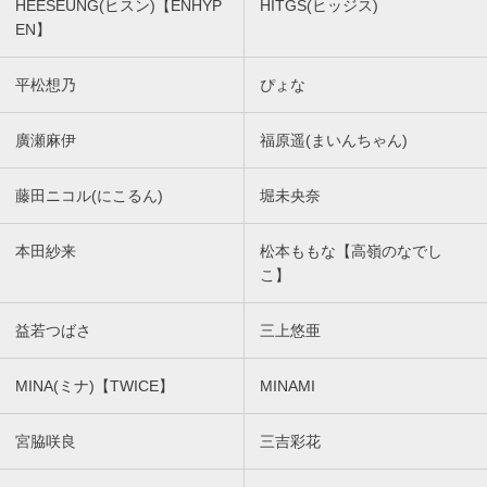
HEESEUNG(ヒスン)【ENHYP
HITGS(ヒッジス)
EN】
平松想乃
ぴょな
廣瀬麻伊
福原遥(まいんちゃん)
藤田ニコル(にこるん)
堀未央奈
本田紗来
松本ももな【高嶺のなでし
こ】
益若つばさ
三上悠亜
MINA(ミナ)【TWICE】
MINAMI
宮脇咲良
三吉彩花