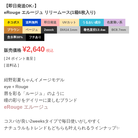
【即日発送OK♪】
eRouge エルージュ リリームース(1箱6枚入り)
ネコポス
送料無料
即日発送
UVカット
うるおい成分
色素薄い系
ブラウン
ベージュ
2week
DIA14.1mm
着色直径13.4㎜
BC8.7mm
含水率38%
フチあり
¥
2,640
販売価格
税込
[
24
ポイント進呈 ]
送料込
紺野彩夏ちゃんイメージモデル
eye＋Rouge
唇を彩る「ルージュ」のように
瞳の彩りをデイリーに楽しむブランド
e
R
o
u
g
e
エ
ル
ー
ジ
ュ
コスパが良い2weeksタイプで毎日使いがしやすく
ナチュラルもトレンドもどちらも叶えられるラインナップ✨