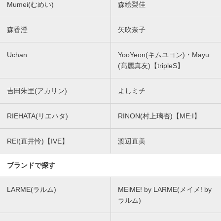
Mumei(むめい)
森絵梨佳
森香澄
矢吹奈子
Uchan
YooYeon(キムユヨン)・Mayu
(髙麗真友)【tripleS】
吉田朱里(アカリン)
よしミチ
RIEHATA(リエハタ)
RINON(村上璃杏)【ME:I】
REI(直井怜)【IVE】
渡辺直美
ブランドで探す
LARME(ラルム)
MEiME! by LARME(メイメ! by
ラルム)