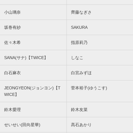
小山璃奈
齊藤なぎさ
坂巻有紗
SAKURA
佐々木希
指原莉乃
SANA(サナ)【TWICE】
しなこ
白石麻衣
白宮みずほ
JEONGYEON(ジョンヨン)【T
菅本裕子(ゆうこす)
WICE】
鈴木愛理
鈴木友菜
せいせい(田向星華)
髙石あかり