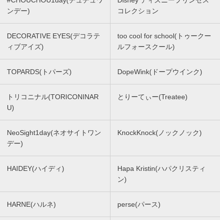
#CHOUCHOU1day(チュチュワ
Disney ディズニープリンセス
ンデー)
コレクション
DECORATIVE EYES(デコラテ
too cool for school(トゥークー
ィブアイズ)
ルフォースクール)
TOPARDS(トパーズ)
DopeWink(ドープウインク)
トリコニナル(TORICONINAR
とりーてぃー(Treatee)
U)
NeoSight1day(ネオサイトワン
KnockKnock(ノックノック)
デー)
HAIDEY(ハイディ)
Hapa Kristin(ハパクリスティ
ン)
HARNE(ハルネ)
perse(パース)