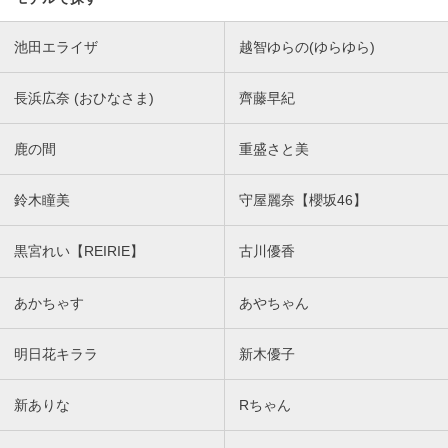
池田エライザ
越智ゆらの(ゆらゆら)
長浜広奈 (おひなさま)
齊藤早紀
鹿の間
重盛さと美
鈴木瞳美
守屋麗奈【櫻坂46】
黒宮れい【REIRIE】
古川優香
あかちゃす
あやちゃん
明日花キララ
新木優子
新ありな
Rちゃん