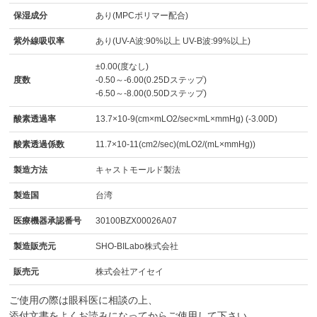
保湿成分
あり(MPCポリマー配合)
紫外線吸収率
あり(UV-A波:90%以上 UV-B波:99%以上)
±0.00(度なし)
度数
-0.50～-6.00(0.25Dステップ)
-6.50～-8.00(0.50Dステップ)
酸素透過率
13.7×10-9(cm×mLO2/sec×mL×mmHg) (-3.00D)
酸素透過係数
11.7×10-11(cm2/sec)(mLO2/(mL×mmHg))
製造方法
キャストモールド製法
製造国
台湾
医療機器承認番号
30100BZX00026A07
製造販売元
SHO-BILabo株式会社
販売元
株式会社アイセイ
ご使用の際は眼科医に相談の上、
添付文書をよくお読みになってからご使用して下さい。