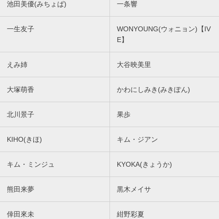
池田美優(みちょぱ)
一条響
一生友子
WONYOUNG(ウォニョン)【IV
E】
えみ姉
大谷映美里
大塚萌香
かわにしみき(みきぽん)
北川景子
果歩
KIHO(きほ)
キム・ジアン
キム・ミンジュ
KYOKA(きょうか)
熊田来夢
黒木メイサ
倖田來未
紺野彩夏