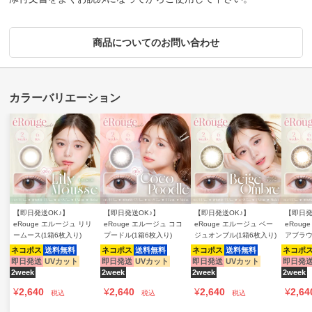
商品についてのお問い合わせ
【即日発送OK♪】
【即日発送OK♪】
【即日発送OK♪】
【即日発
eRouge エルージュ リリ
eRouge エルージュ ココ
eRouge エルージュ ベー
eRoug
ームース(1箱6枚入り)
プードル(1箱6枚入り)
ジュオンブル(1箱6枚入り)
アブラウ
ネコポス
送料無料
ネコポス
送料無料
ネコポス
送料無料
ネコポ
即日発送
UVカット
即日発送
UVカット
即日発送
UVカット
即日発
2week
2week
2week
2week
¥
2,640
¥
2,640
¥
2,640
¥
2,64
税込
税込
税込