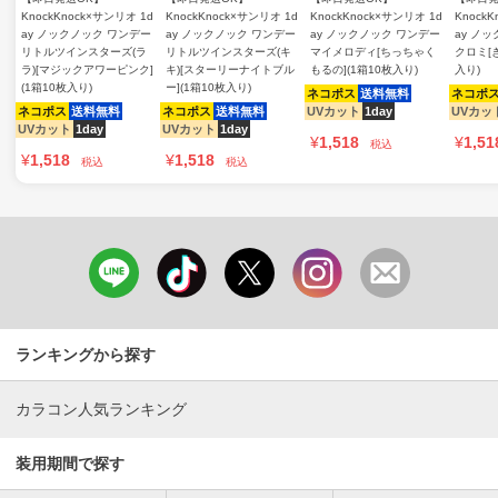
KnockKnock×サンリオ 1d
KnockKnock×サンリオ 1d
KnockKnock×サンリオ 1d
Knock
ay ノックノック ワンデー
ay ノックノック ワンデー
ay ノックノック ワンデー
ay ノ
リトルツインスターズ(ラ
リトルツインスターズ(キ
マイメロディ[ちっちゃく
クロミ[き
ラ)[マジックアワーピンク]
キ)[スターリーナイトブル
もるの](1箱10枚入り)
入り)
(1箱10枚入り)
ー](1箱10枚入り)
ネコポス
送料無料
ネコポ
ネコポス
送料無料
ネコポス
送料無料
UVカット
1day
UVカッ
UVカット
1day
UVカット
1day
¥
1,518
¥
1,51
税込
¥
1,518
¥
1,518
税込
税込
ランキングから探す
カラコン人気ランキング
装用期間で探す