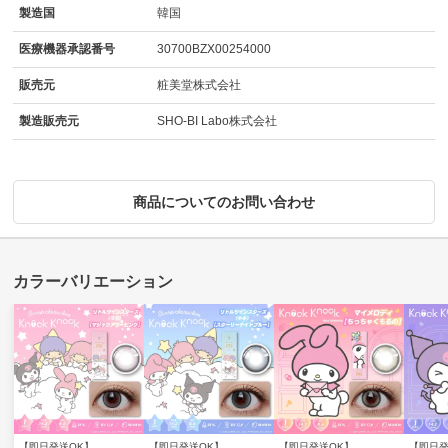
製造国
韓国
医療機器承認番号
30700BZX00254000
販売元
粧美堂株式会社
製造販売元
SHO-BI Labo株式会社
商品についてのお問い合わせ
【即日発送OK】
【即日発送OK】
【即日発送OK】
【即日発