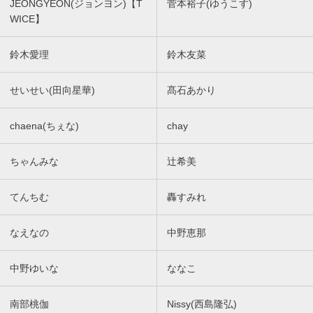
JEONGYEON(ジョンヨン)【T
菅本裕子(ゆうこす)
WICE】
鈴木愛理
鈴木友菜
せいせい(田向星華)
髙石あかり
chaena(ちぇな)
chay
ちゃんみな
辻希美
てんちむ
轟すみれ
なえなの
中野恵那
中野ゆいな
ななこ
南部桃伽
Nissy(西島隆弘)