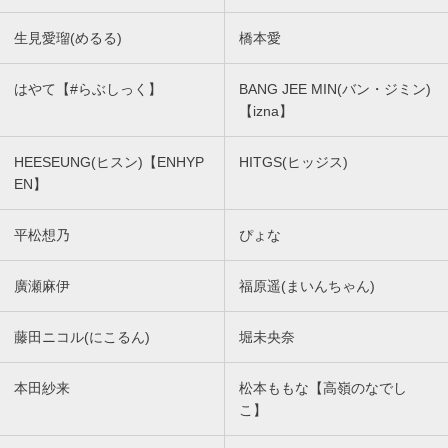
生見愛瑠(めるる)
橋本愛
はやて【#らぶしっく】
BANG JEE MIN(バン・ジミン)
【izna】
HEESEUNG(ヒスン)【ENHYP
HITGS(ヒッジス)
EN】
平松想乃
ぴょな
廣瀬麻伊
福原遥(まいんちゃん)
藤田ニコル(にこるん)
堀未央奈
本田紗来
松本ももな【高嶺のなでし
こ】