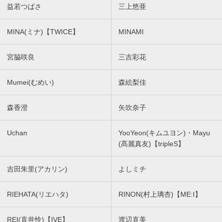
益若つばさ
三上悠亜
MINA(ミナ)【TWICE】
MINAMI
宮脇咲良
三吉彩花
Mumei(むめい)
森絵梨佳
森香澄
矢吹奈子
Uchan
YooYeon(キムユヨン)・Mayu
(髙麗真友)【tripleS】
吉田朱里(アカリン)
よしミチ
RIEHATA(リエハタ)
RINON(村上璃杏)【ME:I】
REI(直井怜)【IVE】
渡辺直美