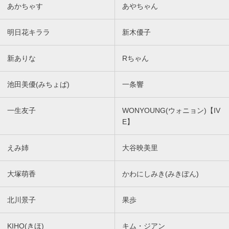
あかちゃす
あやちゃん
明日花キララ
新木優子
新ありな
Rちゃん
池田美優(みちょぱ)
一条響
一生友子
WONYOUNG(ウォニョン)【IV
E】
えみ姉
大谷映美里
大塚萌香
かわにしみき(みきぽん)
北川景子
果歩
KIHO(きほ)
キム・ジアン