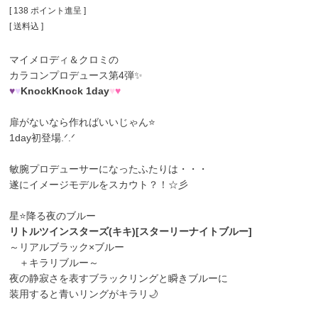
[
138
ポイント進呈 ]
送料込
マイメロディ＆クロミの
カラコンプロデュース第4弾✨
♥
♥
KnockKnock 1day
♥
♥
扉がないなら作ればいいじゃん⭐
1day初登場.ᐟ.ᐟ
敏腕プロデューサーになったふたりは・・・
遂にイメージモデルをスカウト？！☆彡
星⭐降る夜のブルー
リトルツインスターズ(キキ)[スターリーナイトブルー]
～リアルブラック×ブルー
＋キラリブルー～
夜の静寂さを表すブラックリングと瞬きブルーに
装用すると青いリングがキラリ🌙