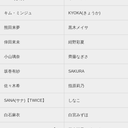
キム・ミンジュ
KYOKA(きょうか)
熊田来夢
黒木メイサ
倖田來未
紺野彩夏
小山璃奈
齊藤なぎさ
坂巻有紗
SAKURA
佐々木希
指原莉乃
SANA(サナ)【TWICE】
しなこ
白石麻衣
白宮みずほ