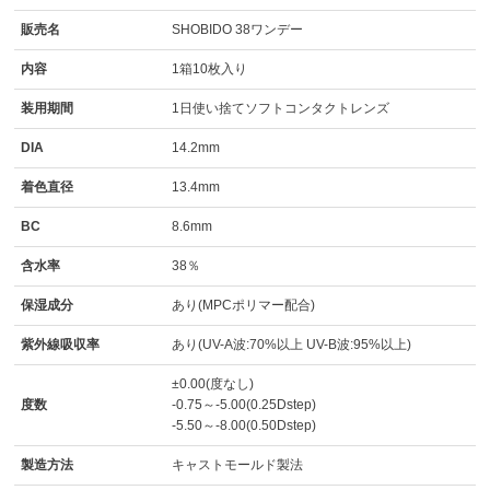
販売名
SHOBIDO 38ワンデー
内容
1箱10枚入り
装用期間
1日使い捨てソフトコンタクトレンズ
DIA
14.2mm
着色直径
13.4mm
BC
8.6mm
含水率
38％
保湿成分
あり(MPCポリマー配合)
紫外線吸収率
あり(UV-A波:70%以上 UV-B波:95%以上)
±0.00(度なし)
度数
-0.75～-5.00(0.25Dstep)
-5.50～-8.00(0.50Dstep)
製造方法
キャストモールド製法