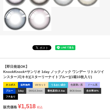
【即日発送OK】
KnockKnock×サンリオ 1day ノックノック ワンデー リトルツイ
ンスターズ(キキ)[スターリーナイトブルー](1箱10枚入り)
ネコポス
送料無料
UVカット
うるおい成分
色素薄い系
ドール系
ブルー
1day
DIA14.2mm
着色直径13.4㎜
BC8.6mm
含水率38%
フチあり
¥
1,518
販売価格
税込