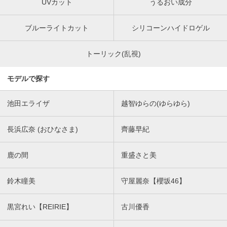
UVカット
うるおい成分
ブルーライトカット
シリコーンハイドロゲル
トーリック(乱視)
モデルで探す
池田エライザ
越智ゆらの(ゆらゆら)
長浜広奈 (おひなさま)
齊藤早紀
鹿の間
重盛さと美
鈴木瞳美
守屋麗奈【櫻坂46】
黒宮れい【REIRIE】
古川優香