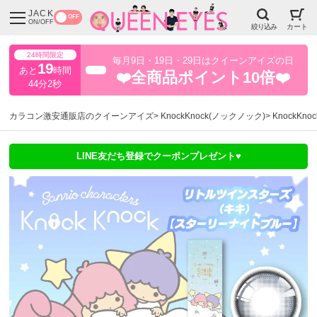
JACK
OFF
ON/OFF
絞り込み
カート
24時間限定
毎月9日・19日・29日はクイーンアイズの日
19
あと
時間
超得
❤️全商品ポイント10倍❤️
44分1秒
カラコン激安通販店のクイーンアイズ
KnockKnock(ノックノック)
KnockKn
LINE友だち登録でクーポンプレゼント♥