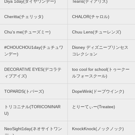
Diya 1day(ダイヤワンデー)
Tearis(ティアリス)
Cheritta(チェリッタ)
CHALOR(チャロル)
Chu's me(チューズミー)
Chuu Lens(チューレンズ)
#CHOUCHOU1day(チュチュワ
Disney ディズニープリンセス
ンデー)
コレクション
DECORATIVE EYES(デコラテ
too cool for school(トゥークー
ィブアイズ)
ルフォースクール)
TOPARDS(トパーズ)
DopeWink(ドープウインク)
トリコニナル(TORICONINAR
とりーてぃー(Treatee)
U)
NeoSight1day(ネオサイトワン
KnockKnock(ノックノック)