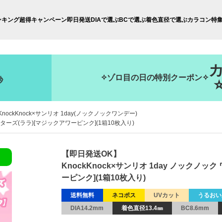
ンキング
超得キャンペーン
即日発送
DIAで選ぶ
BCで選ぶ
着色直径で選ぶ
カラコン特
✧ゾロ目の日の特別クーポン✧
秒
KnockKnock×サンリオ 1day(ノックノックワンデー)
スターズ(ララ)[マジックアワーピンク](1箱10枚入り)
【即日発送OK】
KnockKnock×サンリオ 1day ノックノ
ーピンク](1箱10枚入り)
送料無料
ネコポス
UVカット
うるおい
DIA14.2mm
着色直径13.4㎜
BC8.6mm