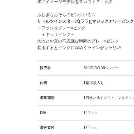
遂にイメージモデルをスカウト？！☆彡
ふしぎなおそらのピンクいろ♡
リトルツインスターズ(ララ)[マジックアワーピンク
～アッシュグレー×ピンク
＋キラリピンク～
大地とお空の不思議な時間のグレー×ピンク
装用するとピンクに煌めくラインがキラリ🌙
販売名
SHOBIDO 38ワンデー
内容
1箱10枚入り
装用期間
1日使い捨てソフトコンタクト
DIA
14.2mm
着色直径
13.4mm