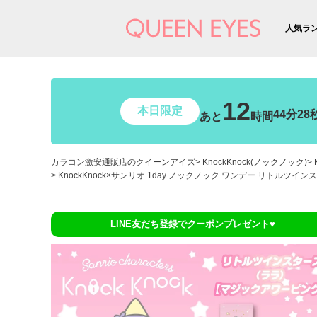
人気ラ
12
本日限定
44分26
あと
時間
カラコン激安通販店のクイーンアイズ
KnockKnock(ノックノック)
KnockKnock×サンリオ 1day ノックノック ワンデー リトルツイン
LINE友だち登録でクーポンプレゼント♥