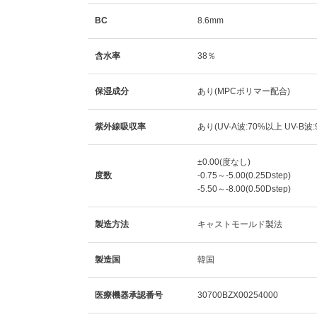
BC
8.6mm
含水率
38％
保湿成分
あり(MPCポリマー配合)
紫外線吸収率
あり(UV-A波:70%以上 UV-B波
±0.00(度なし)
度数
-0.75～-5.00(0.25Dstep)
-5.50～-8.00(0.50Dstep)
製造方法
キャストモールド製法
製造国
韓国
医療機器承認番号
30700BZX00254000