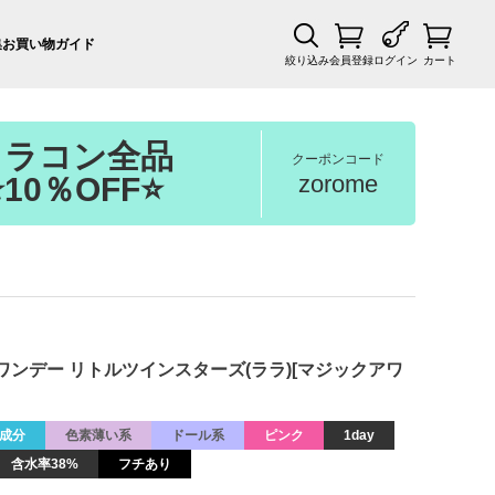
集
お買い物ガイド
絞り込み
会員登録
ログイン
カート
カラコン全品
クーポンコード
zorome
⭐10％OFF⭐
ック ワンデー リトルツインスターズ(ララ)[マジックアワ
成分
色素薄い系
ドール系
ピンク
1day
含水率38%
フチあり