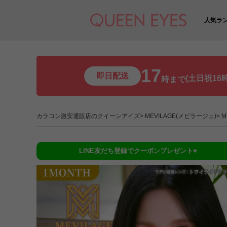
人気ラ
17
即日配送
(土日祝16時
時まで
カラコン激安通販店のクイーンアイズ
MEVILAGE(メビラージュ)
M
LINE友だち登録でクーポンプレゼント♥