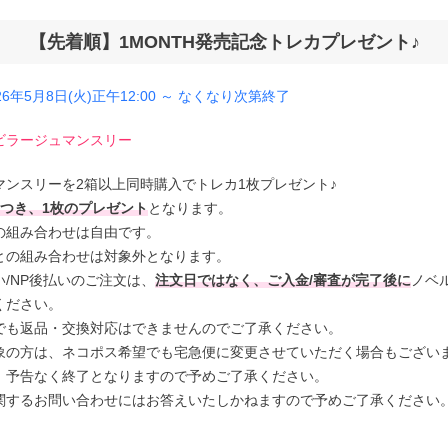
【先着順】1MONTH発売記念トレカプレゼント♪
±0.00(度なし)
6年5月8日(火)正午12:00 ～ なくなり次第終了
-0.75
ビラージュマンスリー
マンスリーを2箱以上同時購入でトレカ1枚プレゼント♪
-1.00
につき、1枚のプレゼント
となります。
の組み合わせは自由です。
-1.25
との組み合わせは対象外となります。
/NP後払いのご注文は、
注文日ではなく、ご入金/審査が完了後に
ノベ
ください。
-1.50
でも返品・交換対応はできませんのでご了承ください。
象の方は、ネコポス希望でも宅急便に変更させていただく場合もござい
-1.75
、予告なく終了となりますので予めご了承ください。
関するお問い合わせにはお答えいたしかねますので予めご了承ください
-2.00