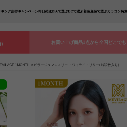
ンキング
超得キャンペーン
即日発送
DIAで選ぶ
BCで選ぶ
着色直径で選ぶ
カラコン特
お買い上げ商品1点から全国どこでも
)
EVILAGE 1MONTH メビラージュマンスリー トワイライトリリー(1箱2枚入り)