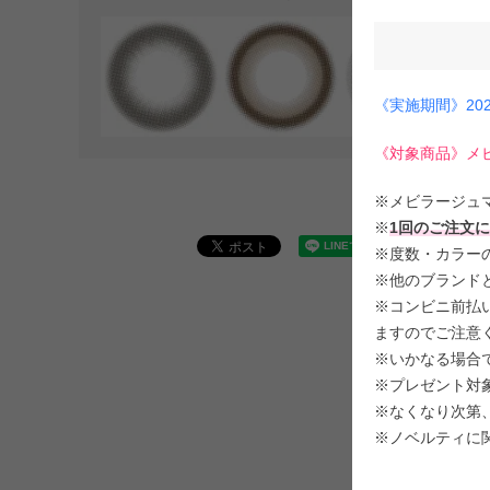
《実施期間》202
《対象商品》メ
※メビラージュ
※
1回のご注文
※度数・カラー
※他のブランド
※コンビニ前払い
ますのでご注意
※いかなる場合
※プレゼント対
※なくなり次第
※ノベルティに