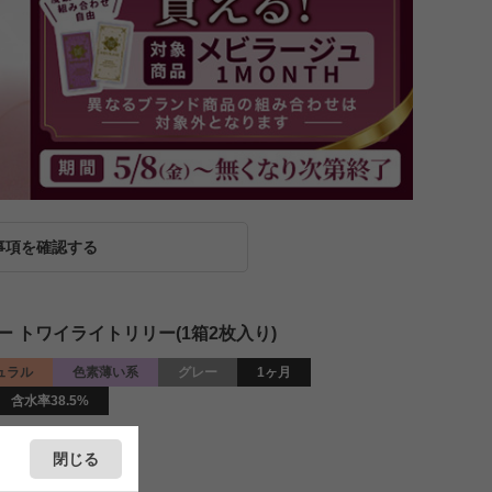
事項を確認する
リー トワイライトリリー(1箱2枚入り)
ュラル
色素薄い系
グレー
1ヶ月
含水率38.5%
閉じる