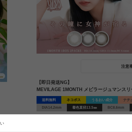
注意
【即日発送NG】
MEVILAGE 1MONTH メビラージュマンス
送料無料
ネコポス
うるおい成分
ナチ
DIA14.2mm
着色直径13.5㎜
BC8.6mm
¥
1,760
販売価格
税込
い
[
16
ポイント進呈 ]
送料込