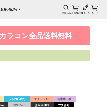
集
お買い物ガイド
絞り込み
会員登録
ログイン
カート
カラコン全品送料無料
うるおい成分
ナチュラル
色素薄い系
5㎜
BC8.7mm
含水率58%
フチあり