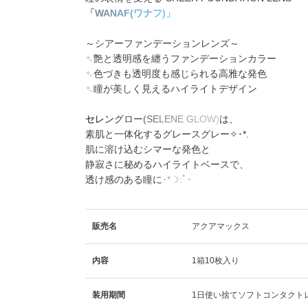
「
W
A
N
A
F
(
ワ
ナ
フ
)
」
～シアーファンデーションレンズ～
➴
艶と透明感を纏うファンデーションカラー
➴
色づきも透明度も感じられる高雅な発色
➴
瞳が美しく見えるハイライトデザイン
セ
レ
ン
グ
ロ
ー
(
S
E
L
E
N
E
G
L
O
W
)
は、
素肌と一体化するグレースグレー✧･*.
肌に溶け込むシマーな発色と
静寂さに秘めるハイライトベースで、
透け感のある瞳に
･*☽:ﾟ･
販売名
アクアマックス
内容
1箱10枚入り
装用期間
1日使い捨てソフトコンタクト