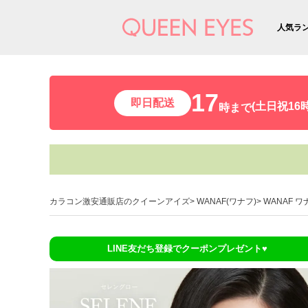
人気ラ
17
即日配送
(土日祝16時
時まで
カラコン激安通販店のクイーンアイズ
WANAF(ワナフ)
WANAF 
LINE友だち登録でクーポンプレゼント♥