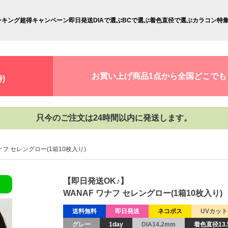
ンキング
超得キャンペーン
即日発送
DIAで選ぶ
BCで選ぶ
着色直径で選ぶ
カラコン特
お買い上げ商品1点から全国どこでも
)
只今のご注文は24時間以内に発送します。
ワナフ セレングロー(1箱10枚入り)
【即日発送OK♪】
WANAF ワナフ セレングロー(1箱10枚入り)
送料無料
即日発送
ネコポス
UVカット
グレー
1day
DIA14.2mm
着色直径13.