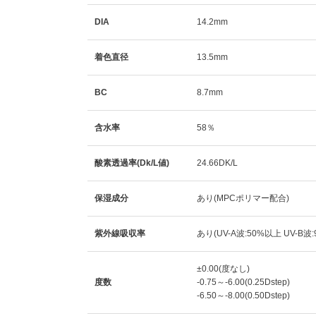
DIA
14.2mm
着色直径
13.5mm
BC
8.7mm
含水率
58％
酸素透過率(Dk/L値)
24.66DK/L
保湿成分
あり(MPCポリマー配合)
紫外線吸収率
あり(UV-A波:50%以上 UV-B波
±0.00(度なし)
度数
-0.75～-6.00(0.25Dstep)
-6.50～-8.00(0.50Dstep)