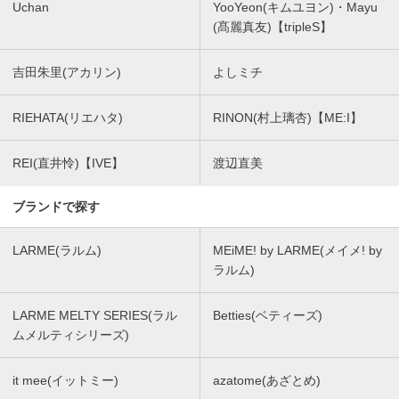
Uchan
YooYeon(キムユヨン)・Mayu
(髙麗真友)【tripleS】
吉田朱里(アカリン)
よしミチ
RIEHATA(リエハタ)
RINON(村上璃杏)【ME:I】
REI(直井怜)【IVE】
渡辺直美
ブランドで探す
LARME(ラルム)
MEiME! by LARME(メイメ! by
ラルム)
LARME MELTY SERIES(ラル
Betties(ベティーズ)
ムメルティシリーズ)
it mee(イットミー)
azatome(あざとめ)