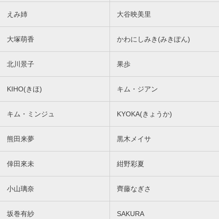
えみ姉
大谷映美里
大塚萌香
かわにしみき(みきぽん)
北川景子
果歩
KIHO(きほ)
キム・ジアン
キム・ミンジュ
KYOKA(きょうか)
熊田来夢
黒木メイサ
倖田來未
紺野彩夏
小山璃奈
齊藤なぎさ
坂巻有紗
SAKURA