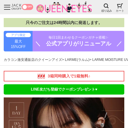
JACK
OFF
ON/OFF
絞り込み
カート
只今のご注文は24時間以内に発送します。
アプリ限定
毎日1回まわせるクーポンガチャ搭載✨
最大
＼ 公式アプリがリニューアル ／
15%OFF
カラコン激安通販店のクイーンアイズ
LARME(ラルム)
LARME MOISTURE
3箱同時購入で1箱無料♪
LINE友だち登録でクーポンプレゼント♥