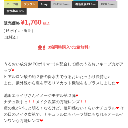
ハーフ瞳
ブラウン
1day
DIA14.5mm
着色直径13.8㎜
BC8.9mm
含水率42.5%
¥
1,760
販売価格
税込
[
16
ポイント進呈 ]
送料込
3箱同時購入で1箱無料♪
うるおい成分(MPCポリマー)を配合して瞳のうるおいキープ力がア
ップ
♥
ヒアルロン酸の約２倍の保水力でうるおいたっぷり長持ち♪
また、紫外線から瞳を守るＵＶカット機能をもプラスしました
❤
池田エライザさんイメージモデル第２弾
♥
ナチュ派手っ
！！
メイク次第の万能レンズ
！！
瞳の色がパっと明るくなるけど、違和感ないくらいナチュラル
❤
そ
の日のメイク次第で、ナチュラルにもハーフ顔にもなれるオールイ
ンワンな万能レンズ
❤