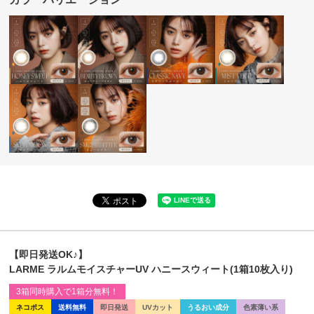
【即日発送OK♪】
LARME ラルムモイスチャーUV ハニースウィート(1箱10枚入り)
3箱同時購入で1箱分無料！
ネコポス
送料無料
即日発送
UVカット
うるおい成分
色素薄い系