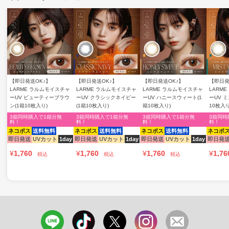
【即日発送OK♪】
【即日発送OK♪】
【即日発送OK♪】
【即日発
LARME ラルムモイスチャ
LARME ラルムモイスチャ
LARME ラルムモイスチャ
LARM
ーUV ビューティーブラウ
ーUV クラシックネイビー
ーUV ハニースウィート(1
ーUV 
ン(1箱10枚入り)
(1箱10枚入り)
箱10枚入り)
10枚入り
3箱同時購入で1箱分無
3箱同時購入で1箱分無
3箱同時購入で1箱分無
3箱同時
料！
料！
料！
料！
ネコポス
送料無料
ネコポス
送料無料
ネコポス
送料無料
ネコポ
即日発送
UVカット
1day
即日発送
UVカット
1day
即日発送
UVカット
1day
即日発
¥
1,760
¥
1,760
¥
1,760
¥
1,76
税込
税込
税込