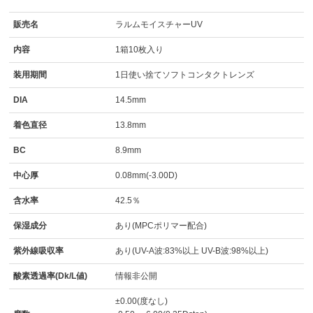
販売名
ラルムモイスチャーUV
内容
1箱10枚入り
装用期間
1日使い捨てソフトコンタクトレンズ
DIA
14.5mm
着色直径
13.8mm
BC
8.9mm
中心厚
0.08mm(-3.00D)
含水率
42.5％
保湿成分
あり(MPCポリマー配合)
紫外線吸収率
あり(UV-A波:83%以上 UV-B波:98%以上)
酸素透過率(Dk/L値)
情報非公開
±0.00(度なし)