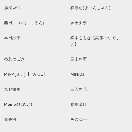
廣瀬麻伊
福原遥(まいんちゃん)
藤田ニコル(にこるん)
堀未央奈
本田紗来
松本ももな【高嶺のなでし
こ】
益若つばさ
三上悠亜
MINA(ミナ)【TWICE】
MINAMI
宮脇咲良
三吉彩花
Mumei(むめい)
森絵梨佳
森香澄
矢吹奈子