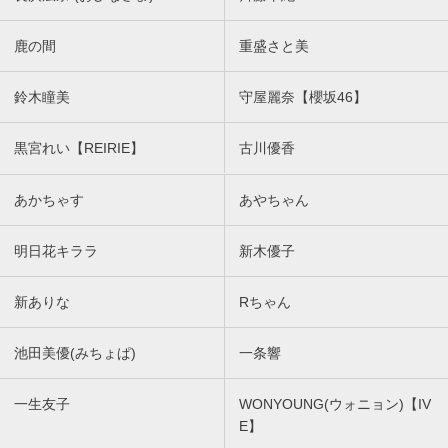
鹿の間
重盛さと美
鈴木瞳美
守屋麗奈【櫻坂46】
黒宮れい【REIRIE】
古川優香
あかちゃす
あやちゃん
明日花キララ
新木優子
新ありな
Rちゃん
池田美優(みちょぱ)
一条響
一生友子
WONYOUNG(ウォニョン)【IV
E】