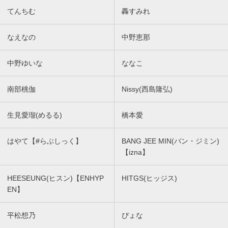
てんちむ
轟すみれ
なえなの
中野恵那
中野ゆいな
ななこ
南部桃伽
Nissy(西島隆弘)
生見愛瑠(めるる)
橋本愛
はやて【#らぶしっく】
BANG JEE MIN(バン・ジミン)
【izna】
HEESEUNG(ヒスン)【ENHYP
HITGS(ヒッジス)
EN】
平松想乃
ぴょな