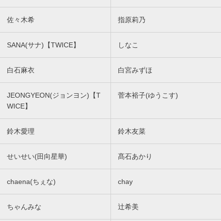
佐々木希
指原莉乃
SANA(サナ)【TWICE】
しなこ
白石麻衣
白宮みずほ
JEONGYEON(ジョンヨン)【T
菅本裕子(ゆうこす)
WICE】
鈴木愛理
鈴木友菜
せいせい(田向星華)
髙石あかり
chaena(ちぇな)
chay
ちゃんみな
辻希美