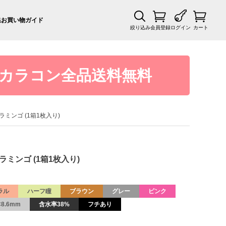
集
お買い物ガイド
絞り込み
会員登録
ログイン
カート
カラコン全品送料無料
フラミンゴ (1箱1枚入り)
フラミンゴ (1箱1枚入り)
ラル
ハーフ瞳
ブラウン
グレー
ピンク
C8.6mm
含水率38%
フチあり