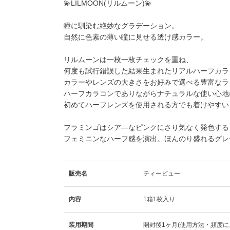
💫
LILMOON(リルムーン)
💫
瞳に馴染む絶妙なグラデーション。
自然に色素の薄い瞳に見せる透け感カラー。
リルムーンは一枚一枚チェックを重ね、
何度も試行錯誤した結果生まれたリアルハーフカラ
カラーやレンズの大きさをお好みで選べる豊富なラ
ハーフカラコンでありながらナチュラルな使い心地
初めてハーフレンズを使用される方でも着けやすい
フラミンゴ
はシア―なピンクにさり気なく発色する
フェミニンなハーフ感を演出。ほんのり盛れるグレ
販売名
ティービュー
内容
1箱1枚入り
装用期間
開封後1ヶ月(使用方法・頻度に