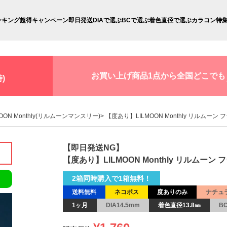
ンキング
超得キャンペーン
即日発送
DIAで選ぶ
BCで選ぶ
着色直径で選ぶ
カラコン特
お買い上げ商品1点から全国どこでも
)
MOON Monthly(リルムーンマンスリー)
【度あり】LILMOON Monthly リルムーン 
【即日発送NG】
【度あり】LILMOON Monthly リルムーン 
2箱同時購入で1箱無料！
送料無料
ネコポス
度ありのみ
ナチュ
1ヶ月
DIA14.5mm
着色直径13.8㎜
B