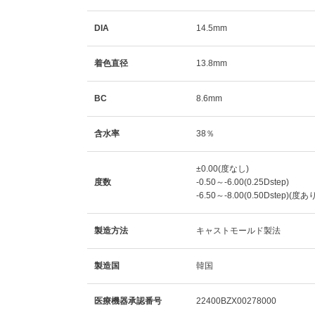
DIA
14.5mm
着色直径
13.8mm
BC
8.6mm
含水率
38％
±0.00(度なし)
度数
-0.50～-6.00(0.25Dstep)
-6.50～-8.00(0.50Dstep)(度あ
製造方法
キャストモールド製法
製造国
韓国
医療機器承認番号
22400BZX00278000