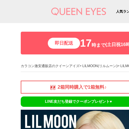
人気ラ
17
即日配送
(土日祝16時
時まで
カラコン激安通販店のクイーンアイズ
LILMOON(リルムーン)
LIL
2箱同時購入で1箱無料♪
LINE友だち登録でクーポンプレゼント♥