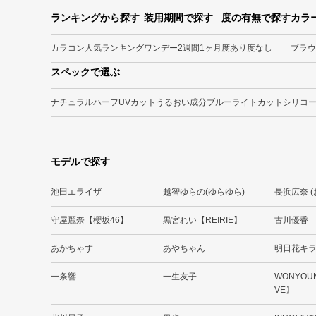
ランキングから探す
装用期間で探す
度の有無で探す
カラ
カラコン人気ランキング
ワンデー
2週間
1ヶ月
度あり
度なし
ブラウ
スペックで選ぶ
ナチュラル
ハーフ
UVカット
うるおい成分
ブルーライトカット
シリコ
モデルで探す
池田エライザ
越智ゆらの(ゆらゆら)
長浜広奈 
守屋麗奈【櫻坂46】
黒宮れい【REIRIE】
古川優香
あかちゃす
あやちゃん
明日花キ
一条響
一生友子
WONYOU
VE】