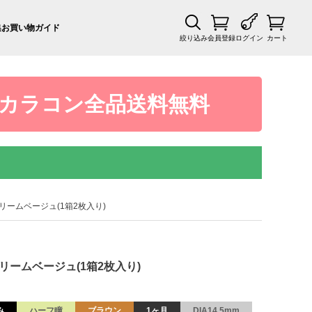
集
お買い物ガイド
絞り込み
会員登録
ログイン
カート
カラコン全品送料無料
 クリームベージュ(1箱2枚入り)
 クリームベージュ(1箱2枚入り)
み
ハーフ瞳
ブラウン
1ヶ月
DIA14.5mm