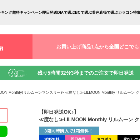
ンキング
超得キャンペーン
即日発送
DIAで選ぶ
BCで選ぶ
着色直径で選ぶ
カラコン特
お買い上げ商品1点から全国どこでも
)
残り
5時間32分2秒
までのご注文で即日発送
MOON Monthly(リルムーンマンスリー)
≪度なし≫LILMOON Monthly リルムーン
【即日発送OK♪】
≪度なし≫LILMOON Monthly リルムーン
3箱同時購入で1箱無料！
送料無料
即日発送
ネコポス
度なしの