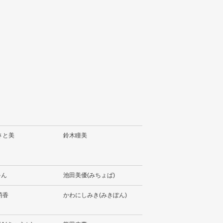
さと美
鈴木瞳美
ゃん
池田美優(みちょぱ)
萌香
かわにしみき(みきぽん)