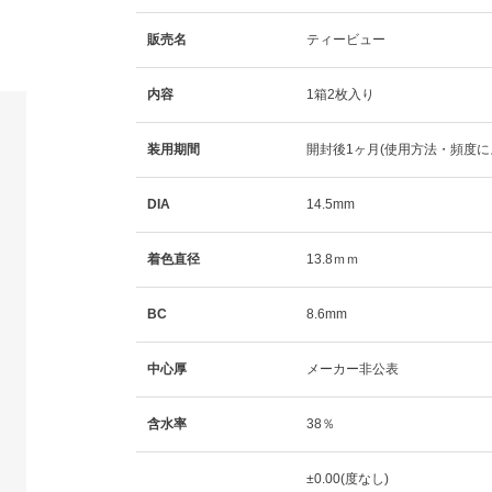
販売名
ティービュー
内容
1箱2枚入り
装用期間
開封後1ヶ月(使用方法・頻度に
DIA
14.5mm
着色直径
13.8ｍｍ
BC
8.6mm
中心厚
メーカー非公表
含水率
38％
±0.00(度なし)