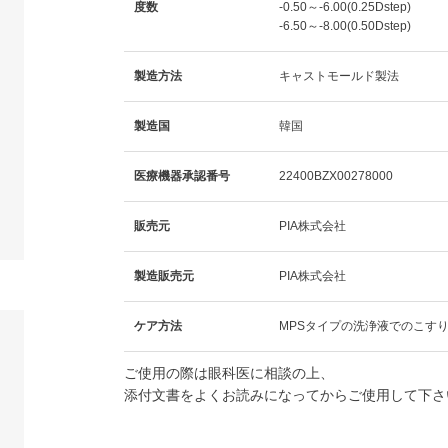
度数
-0.50～-6.00(0.25Dstep)
-6.50～-8.00(0.50Dstep)
製造方法
キャストモールド製法
製造国
韓国
医療機器承認番号
22400BZX00278000
販売元
PIA株式会社
製造販売元
PIA株式会社
ケア方法
MPSタイプの洗浄液でのこす
ご使用の際は眼科医に相談の上、
添付文書をよくお読みになってからご使用して下さ