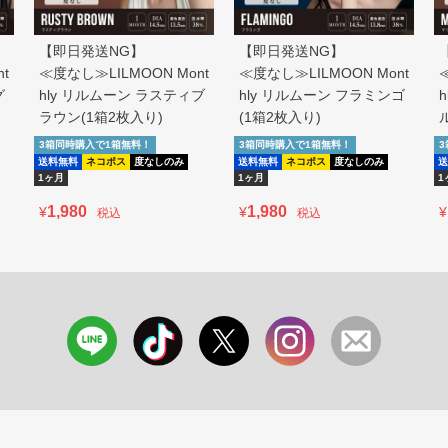
【即日発送NG】
【即日発送NG】
t
≪度なし≫LILMOON Mont
≪度なし≫LILMOON Mont
グ
hly リルムーン ラスティブ
hly リルムーン フラミンゴ
ラウン(1箱2枚入り)
(1箱2枚入り)
3箱同時購入で1箱無料！
3箱同時購入で1箱無料！
送料無料
ネコポス
度なしのみ
送料無料
ネコポス
度なしのみ
送
1ヶ月
1ヶ月
1
1,980
1,980
¥
¥
¥
税込
税込