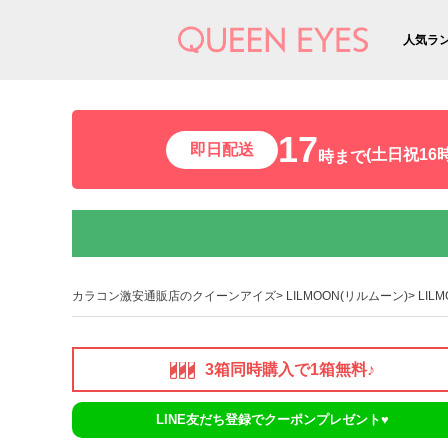
人気ラ
17
即日配送
(土日祝16時
時まで
カラコン激安通販店のクイーンアイズ
LILMOON(リルムーン)
LIL
3箱同時購入で1箱無料♪
LINE友だち登録でクーポンプレゼント♥