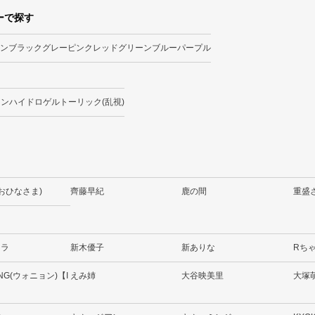
ーで探す
ン
ブラック
グレー
ピンク
レッド
グリーン
ブルー
パープル
ーンハイドロゲル
トーリック(乱視)
(おひなさま)
齊藤早紀
鹿の間
重盛
ララ
新木優子
新ありな
Rち
NG(ウォニョン)【I
えみ姉
大谷映美里
大塚