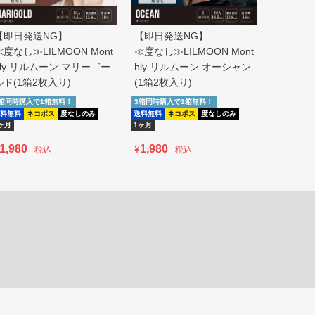
【即日発送NG】
【即日発送NG】
【即日発
≪度なし≫LILMOON Mont
≪度なし≫LILMOON Mont
≪度なし≫
hly リルムーン マリーゴー
hly リルムーン オーシャン
hly リ
ルド(1箱2枚入り)
(1箱2枚入り)
ージュ(1
3箱同時購入で1箱無料！
3箱同時購入で1箱無料！
3箱同時購入
料無料
ネコポス
度なしのみ
送料無料
ネコポス
度なしのみ
送料無料
即
ヶ月
1ヶ月
度なしのみ
1,980
1,980
1,980
¥
¥
税込
税込