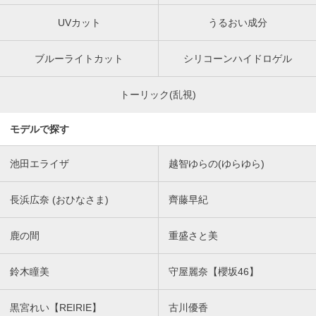
UVカット
うるおい成分
ブルーライトカット
シリコーンハイドロゲル
トーリック(乱視)
モデルで探す
池田エライザ
越智ゆらの(ゆらゆら)
長浜広奈 (おひなさま)
齊藤早紀
鹿の間
重盛さと美
鈴木瞳美
守屋麗奈【櫻坂46】
黒宮れい【REIRIE】
古川優香