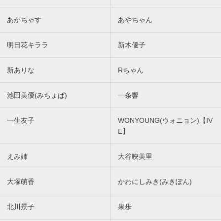
あかちゃす
あやちゃん
明日花キララ
新木優子
新ありな
Rちゃん
池田美優(みちょぱ)
一条響
一生友子
WONYOUNG(ウォニョン)【IV
E】
えみ姉
大谷映美里
大塚萌香
かわにしみき(みきぽん)
北川景子
果歩