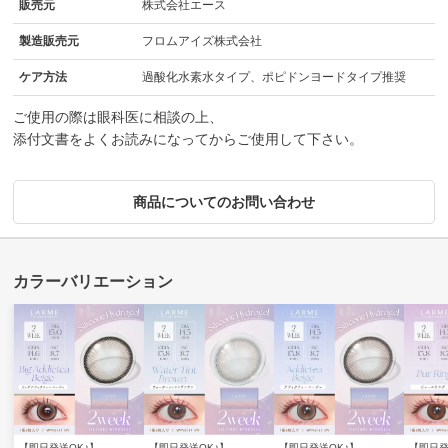
販売元
株式会社エース
製造販売元
フロムアイズ株式会社
ケア方法
過酸化水素水タイプ、ポピドンヨードタイプ推奨
ご使用の際は眼科医に相談の上、
添付文書をよくお読みになってからご使用して下さい。
商品についてのお問い合わせ
【即日発送OK♪】
【即日発送OK♪】
【即日発送OK♪】
【即日発