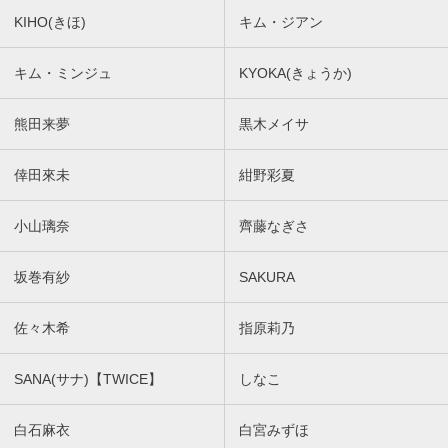
KIHO(きほ)
キム・ジアン
キム・ミンジュ
KYOKA(きょうか)
熊田来夢
黒木メイサ
倖田來未
紺野彩夏
小山璃奈
齊藤なぎさ
坂巻有紗
SAKURA
佐々木希
指原莉乃
SANA(サナ)【TWICE】
しなこ
白石麻衣
白宮みずほ