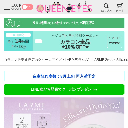
JACK
OFF
ON/OFF
絞り込み
カート
残り
6時間29分13秒
までのご注文で即日発送
本日限定
✧ゾロ目の日の特別クーポン✧
クーポンコード
14
カラコン全品
あと
時間
超得
zorome
⭐10％OFF⭐
29分13秒
カラコン激安通販店のクイーンアイズ
LARME(ラルム)
LARME 2week Sil
在庫切れ度数：8月上旬 再入荷予定
LINE友だち登録でクーポンプレゼント♥