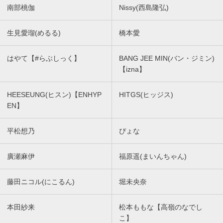
南部桃伽
Nissy(西島隆弘)
生見愛瑠(めるる)
橋本愛
はやて【#らぶしっく】
BANG JEE MIN(バン・ジミン)
【izna】
HEESEUNG(ヒスン)【ENHYP
HITGS(ヒッジス)
EN】
平松想乃
ぴょな
廣瀬麻伊
福原遥(まいんちゃん)
藤田ニコル(にこるん)
堀未央奈
本田紗来
松本ももな【高嶺のなでし
こ】