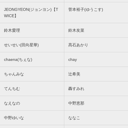
JEONGYEON(ジョンヨン)【T
菅本裕子(ゆうこす)
WICE】
鈴木愛理
鈴木友菜
せいせい(田向星華)
髙石あかり
chaena(ちぇな)
chay
ちゃんみな
辻希美
てんちむ
轟すみれ
なえなの
中野恵那
中野ゆいな
ななこ