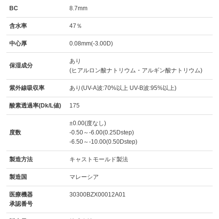
BC
8.7mm
含水率
47％
中心厚
0.08mm(-3.00D)
あり
保湿成分
(ヒアルロン酸ナトリウム・アルギン酸ナトリウム)
紫外線吸収率
あり(UV-A波:70%以上 UV-B波:95%以上)
酸素透過率(Dk/L値)
175
±0.00(度なし)
度数
-0.50～-6.00(0.25Dstep)
-6.50～-10.00(0.50Dstep)
製造方法
キャストモールド製法
製造国
マレーシア
医療機器
30300BZX00012A01
承認番号