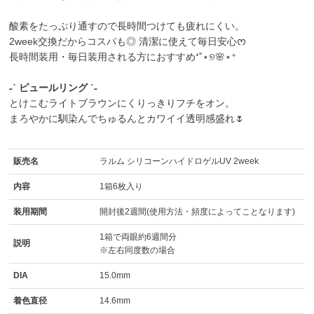
酸素をたっぷり通すので長時間つけても疲れにくい。
2week交換だからコスパも◎ 清潔に使えて毎日安心ᰔ
長時間装用・毎日装用される方におすすめ⁺˚⋆୭🌸⋆⁺
˗ˋ ピュールリング ˊ˗
とけこむライトブラウンにくりっきりフチをオン。
まろやかに馴染んでちゅるんとカワイイ透明感盛れ🌷
販売名
ラルム シリコーンハイドロゲルUV 2week
内容
1箱6枚入り
装用期間
開封後2週間(使用方法・頻度によってことなります)
1箱で両眼約6週間分
説明
※左右同度数の場合
DIA
15.0mm
着色直径
14.6mm