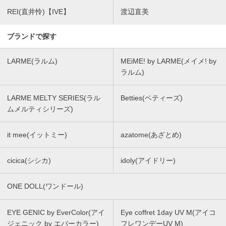
REI(直井怜)【IVE】
渡辺直美
ブランドで探す
LARME(ラルム)
MEiME! by LARME(メイメ! by
ラルム)
LARME MELTY SERIES(ラル
Betties(ベティーズ)
ムメルティシリーズ)
it mee(イットミー)
azatome(あざとめ)
cicica(シシカ)
idoly(アイドリー)
ONE DOLL(ワンドール)
EYE GENIC by EverColor(アイ
Eye coffret 1day UV M(アイコ
ジェニック by エバーカラー)
フレワンデーUV M)