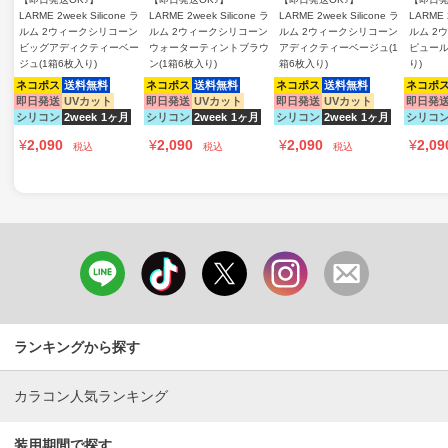
LARME 2week Silicone ラ
LARME 2week Silicone ラ
LARME 2week Silicone ラ
LARME 2
ルム 2ウィークシリコーン
ルム 2ウィークシリコーン
ルム 2ウィークシリコーン
ルム 2
ビッグアディクティーベー
ウォーターティントブラウ
アディクティーベージュ(1
ピュール
ジュ(1箱6枚入り)
ン(1箱6枚入り)
箱6枚入り)
り)
ネコポス
送料無料
ネコポス
送料無料
ネコポス
送料無料
ネコポ
即日発送
UVカット
即日発送
UVカット
即日発送
UVカット
即日発
シリコン
2week
1ヶ月
シリコン
2week
1ヶ月
シリコン
2week
1ヶ月
シリコ
¥
2,090
¥
2,090
¥
2,090
¥
2,09
税込
税込
税込
ランキングから探す
カラコン人気ランキング
装用期間で探す