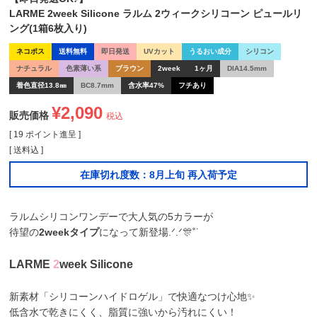
LARME 2week Silicone ラルム 2ウィークシリコーン ピュールリ
ング(1箱6枚入り)
ネコポス
送料無料
即日発送
UVカット
うるおい成分
シリコン
ナチュラル
色素薄い系
ブラウン
2week
1ヶ月
DIA14.5mm
着色直径13.8㎜
BC8.7mm
含水率47%
フチあり
¥
2,090
販売価格
税込
[
19
ポイント進呈 ]
送料込
在庫切れ度数：8月上旬 再入荷予定
ラルムシリコンワンデーで大人気の5カラーが
待望の
2weekタイプ
になって新登場.ᐟ.ᐟ🎊˚˙
LARME
2
week Silicone
新素材「シリコーンハイドロゲル」で快適なつけ心地✨
低含水で乾きにくく、脂質に強いから汚れにくい！