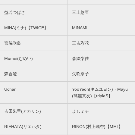
益若つばさ
三上悠亜
MINA(ミナ)【TWICE】
MINAMI
宮脇咲良
三吉彩花
Mumei(むめい)
森絵梨佳
森香澄
矢吹奈子
Uchan
YooYeon(キムユヨン)・Mayu
(髙麗真友)【tripleS】
吉田朱里(アカリン)
よしミチ
RIEHATA(リエハタ)
RINON(村上璃杏)【ME:I】