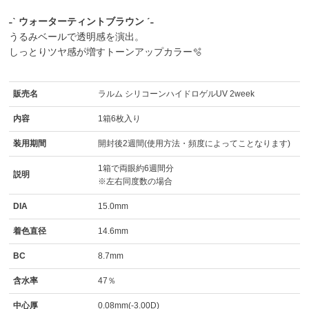
˗ˋ ウォーターティントブラウン ˊ˗
うるみベールで透明感を演出。
しっとりツヤ感が増すトーンアップカラー🫧
販売名
ラルム シリコーンハイドロゲルUV 2week
内容
1箱6枚入り
装用期間
開封後2週間(使用方法・頻度によってことなります)
1箱で両眼約6週間分
説明
※左右同度数の場合
DIA
15.0mm
着色直径
14.6mm
BC
8.7mm
含水率
47％
中心厚
0.08mm(-3.00D)