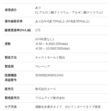
あり
保湿成分
(ヒアルロン酸ナトリウム・アルギン酸ナトリウム)
紫外線吸収率
あり(UV-A波:70%以上 UV-B波:95%以上)
酸素透過率(Dk/L値)
175
±0.00(度なし)
度数
-0.50～-6.00(0.25Dstep)
-6.50～-10.00(0.50Dstep)
製造方法
キャストモールド製法
製造国
マレーシア
医療機器
30300BZX00012A01
承認番号
販売元
株式会社エース
製造販売元
フロムアイズ株式会社
ケア方法
過酸化水素水タイプ、ポピドンヨードタイプ推奨