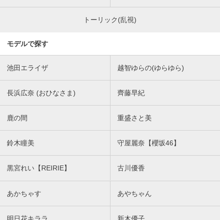
トーリック(乱視)
モデルで探す
池田エライザ
越智ゆらの(ゆらゆら)
長浜広奈 (おひなさま)
齊藤早紀
鹿の間
重盛さと美
鈴木瞳美
守屋麗奈【櫻坂46】
黒宮れい【REIRIE】
古川優香
あかちゃす
あやちゃん
明日花キララ
新木優子