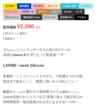
ネコポス
送料無料
即日発送
UVカット
うるおい成分
シリコン
ナチュラル
色素薄い系
ブラウン
グレー
2week
1ヶ月
DIA14.5mm
着色直径13.8㎜
BC8.7mm
含水率47%
フチあり
¥
2,090
販売価格
税込
[
19
ポイント進呈 ]
送料込
ラルムシリコンワンデーで大人気の5カラーが
待望の
2weekタイプ
になって新登場.ᐟ.ᐟ🎊˚˙
LARME
2
week Silicone
新素材「シリコーンハイドロゲル」で快適なつけ心地✨
低含水で乾きにくく、脂質に強いから汚れにくい！
酸素をたっぷり通すので長時間つけても疲れにくい。
2week交換だからコスパも◎ 清潔に使えて毎日安心ᰔ
長時間装用・毎日装用される方におすすめ⁺˚⋆୭🌸⋆⁺