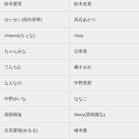
鈴木愛理
鈴木友菜
せいせい(田向星華)
髙石あかり
chaena(ちぇな)
chay
ちゃんみな
辻希美
てんちむ
轟すみれ
なえなの
中野恵那
中野ゆいな
ななこ
南部桃伽
Nissy(西島隆弘)
生見愛瑠(めるる)
橋本愛