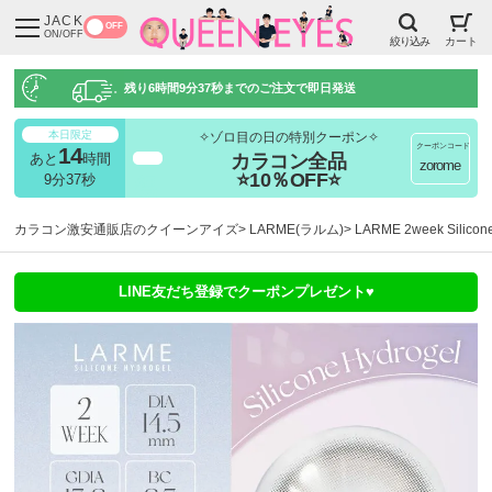
JACK
OFF
ON/OFF
絞り込み
カート
残り
6時間9分36秒
までのご注文で即日発送
本日限定
✧ゾロ目の日の特別クーポン✧
クーポンコード
14
カラコン全品
あと
時間
超得
zorome
⭐10％OFF⭐
9分37秒
カラコン激安通販店のクイーンアイズ
LARME(ラルム)
LARME 2week Sil
LINE友だち登録でクーポンプレゼント♥