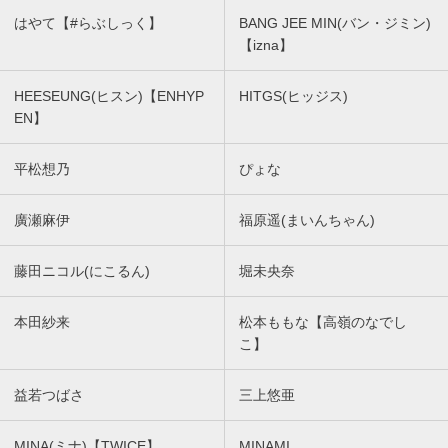
はやて【#らぶしっく】
BANG JEE MIN(バン・ジミン)
【izna】
HEESEUNG(ヒスン)【ENHYP
HITGS(ヒッジス)
EN】
平松想乃
ぴょな
廣瀬麻伊
福原遥(まいんちゃん)
藤田ニコル(にこるん)
堀未央奈
本田紗来
松本ももな【高嶺のなでし
こ】
益若つばさ
三上悠亜
MINA(ミナ)【TWICE】
MINAMI