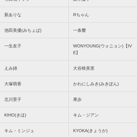
新ありな
Rちゃん
池田美優(みちょぱ)
一条響
一生友子
WONYOUNG(ウォニョン)【IV
E】
えみ姉
大谷映美里
大塚萌香
かわにしみき(みきぽん)
北川景子
果歩
KIHO(きほ)
キム・ジアン
キム・ミンジュ
KYOKA(きょうか)