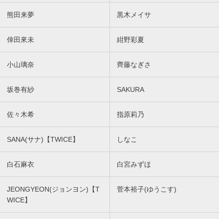
熊田来夢
黒木メイサ
倖田來未
紺野彩夏
小山璃奈
齊藤なぎさ
坂巻有紗
SAKURA
佐々木希
指原莉乃
SANA(サナ)【TWICE】
しなこ
白石麻衣
白宮みずほ
JEONGYEON(ジョンヨン)【T
菅本裕子(ゆうこす)
WICE】