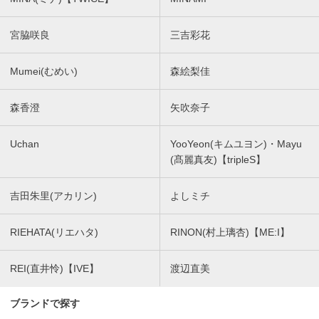
宮脇咲良
三吉彩花
Mumei(むめい)
森絵梨佳
森香澄
矢吹奈子
Uchan
YooYeon(キムユヨン)・Mayu
(髙麗真友)【tripleS】
吉田朱里(アカリン)
よしミチ
RIEHATA(リエハタ)
RINON(村上璃杏)【ME:I】
REI(直井怜)【IVE】
渡辺直美
ブランドで探す