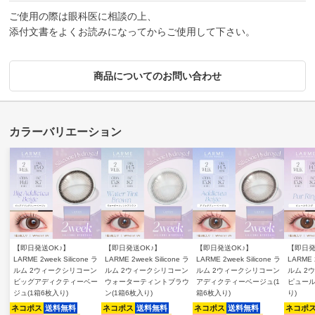
ご使用の際は眼科医に相談の上、
添付文書をよくお読みになってからご使用して下さい。
商品についてのお問い合わせ
【即日発送OK♪】
【即日発送OK♪】
【即日発送OK♪】
【即日発
LARME 2week Silicone ラ
LARME 2week Silicone ラ
LARME 2week Silicone ラ
LARME 2
ルム 2ウィークシリコーン
ルム 2ウィークシリコーン
ルム 2ウィークシリコーン
ルム 2
ビッグアディクティーベー
ウォーターティントブラウ
アディクティーベージュ(1
ピュール
ジュ(1箱6枚入り)
ン(1箱6枚入り)
箱6枚入り)
り)
ネコポス
送料無料
ネコポス
送料無料
ネコポス
送料無料
ネコポ