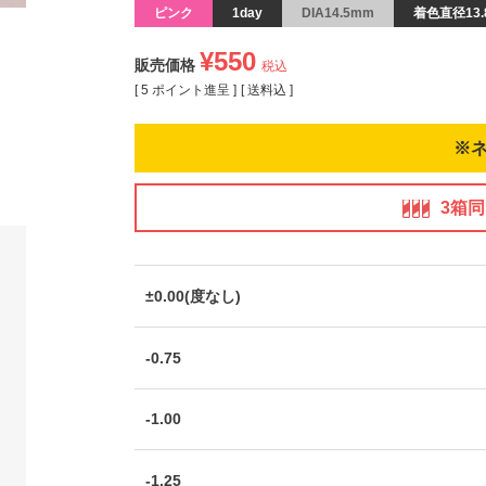
ピンク
1day
DIA14.5mm
着色直径13.
¥
550
販売価格
税込
[
5
ポイント進呈 ]
送料込
※
3箱
±0.00(度なし)
-0.75
-1.00
-1.25