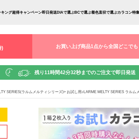
ンキング
超得キャンペーン
即日発送
DIAで選ぶ
BCで選ぶ
着色直径で選ぶ
カラコン特
お買い上げ商品1点から全国どこでも
)
残り
11時間42分29秒
までのご注文で即日発送
ELTY SERIES(ラルムメルティシリーズ)
お試し用♪LARME MELTY SERIES 