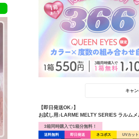
キャン
【即日発送OK♪】
お試し用♪LARME MELTY SERIES ラ
3箱同時購入で1箱分無料！
送料無料
即日発送
ネコポス
UVカット