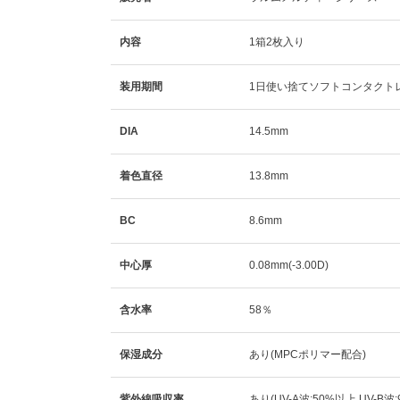
内容
1箱2枚入り
装用期間
1日使い捨てソフトコンタクト
DIA
14.5mm
着色直径
13.8mm
BC
8.6mm
中心厚
0.08mm(-3.00D)
含水率
58％
保湿成分
あり(MPCポリマー配合)
紫外線吸収率
あり(UV-A波:50%以上 UV-B波