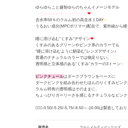
ゆらゆらこと越智ゆらのちゃんイメージモデル
『
ラ
ル
ム
メ
ル
テ
ィ
シ
リ
ー
ズ
』
❤
含水率58％のラルム初の高含水１DAY
✨
うるおい成分(MPCポリマー)配合で、紫外線から
瞳に溶け込む“くすみ”デザイン
❤
くすみのあるグリーンやピンク系のカラーでも
”瞳に溶け込むように馴染む”レンズデザイン
♪
普通のナチュラルカラーでは物足りない。
透明感と立体感のある“くすみ”カラーの3トーン
✨
ピ
ン
ク
チ
ュ
ー
ル
はダークブラウンをベースに
ダークピンクを組み合わせたほんのりくすみピンク
ラルム特有の透明感はそのままに、
ちょっぴりガーリーさを感じるナチュラルなピンク
🙇🏼‍♀️-0.50/-5.25/-5.75/-8.50～-10.00は製造し
販売名
ラルムメルティーシリーズ