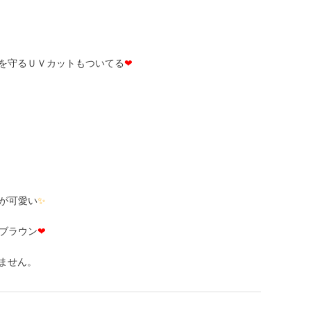
瞳を守るＵＶカットもついてる
❤
が可愛い
✨
ブラウン
❤
ておりません。