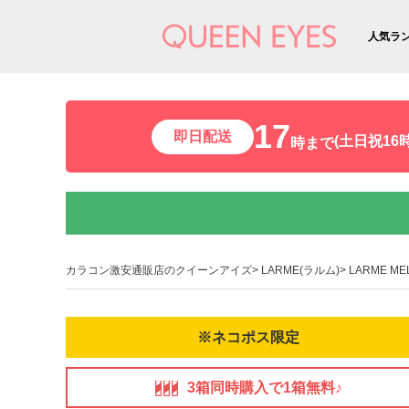
人気ラ
17
即日配送
(土日祝16時
時まで
カラコン激安通販店のクイーンアイズ
LARME(ラルム)
LARME M
※ネコポス限定
3箱同時購入で1箱無料♪