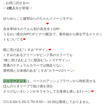
⸜ お得に試せる👀⸝
♥
♥
2枚入り
が登場
♥
♥
ゆらゆらこと越智ゆらのちゃんイメージモデル
『
ラ
ル
ム
メ
ル
テ
ィ
シ
リ
ー
ズ
』
❤
含水率58％のラルム初の高含水１DAY
✨
うるおい成分(MPCポリマー)配合で、紫外線から瞳を守るＵＶカッ
トもついてる
❤
瞳に溶け込む“くすみ”デザイン
❤
くすみのあるグリーンやピンク系のカラーでも
”瞳に溶け込むように馴染む”レンズデザイン
♪
普通のナチュラルカラーでは物足りない。
透明感と立体感のある“くすみ”カラーの3トーン
✨
シ
ェ
リ
ー
ミ
ン
ト
は、ベースのアッシュブラウンから時折見せる
ほんのりオリーブで抜け感を演出
✨
さりげないオレンジがキラキラして立体感も感じる3トーン
❤
🙇🏼‍♀️-0.50/-5.25/-5.75/-8.50～-10.00は製造しておりません。