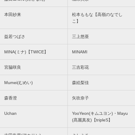
本田紗来
松本ももな【高嶺のなでし
こ】
益若つばさ
三上悠亜
MINA(ミナ)【TWICE】
MINAMI
宮脇咲良
三吉彩花
Mumei(むめい)
森絵梨佳
森香澄
矢吹奈子
Uchan
YooYeon(キムユヨン)・Mayu
(髙麗真友)【tripleS】