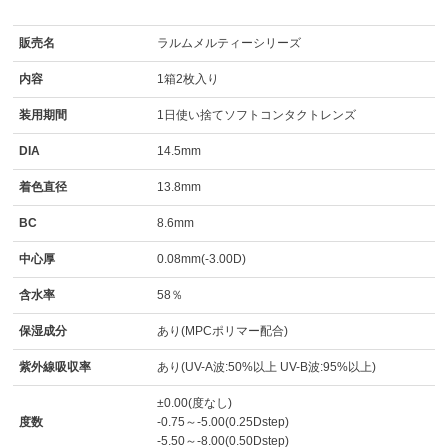
販売名
ラルムメルティーシリーズ
内容
1箱2枚入り
装用期間
1日使い捨てソフトコンタクトレンズ
DIA
14.5mm
着色直径
13.8mm
BC
8.6mm
中心厚
0.08mm(-3.00D)
含水率
58％
保湿成分
あり(MPCポリマー配合)
紫外線吸収率
あり(UV-A波:50%以上 UV-B波:95%以上)
±0.00(度なし)
度数
-0.75～-5.00(0.25Dstep)
-5.50～-8.00(0.50Dstep)