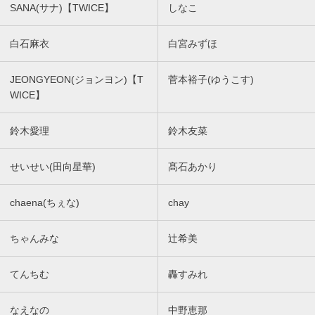
SANA(サナ)【TWICE】
しなこ
白石麻衣
白宮みずほ
JEONGYEON(ジョンヨン)【T
菅本裕子(ゆうこす)
WICE】
鈴木愛理
鈴木友菜
せいせい(田向星華)
髙石あかり
chaena(ちぇな)
chay
ちゃんみな
辻希美
てんちむ
轟すみれ
なえなの
中野恵那