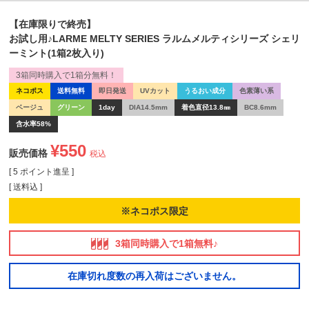
【在庫限りで終売】
お試し用♪LARME MELTY SERIES ラルムメルティシリーズ シェリ
ーミント(1箱2枚入り)
3箱同時購入で1箱分無料！
ネコポス
送料無料
即日発送
UVカット
うるおい成分
色素薄い系
ベージュ
グリーン
1day
DIA14.5mm
着色直径13.8㎜
BC8.6mm
含水率58%
¥
550
販売価格
税込
[
5
ポイント進呈 ]
送料込
※ネコポス限定
3箱同時購入で1箱無料♪
在庫切れ度数の再入荷はございません。