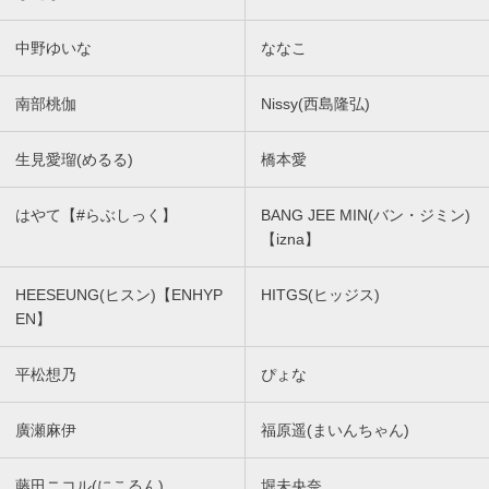
中野ゆいな
ななこ
南部桃伽
Nissy(西島隆弘)
生見愛瑠(めるる)
橋本愛
はやて【#らぶしっく】
BANG JEE MIN(バン・ジミン)
【izna】
HEESEUNG(ヒスン)【ENHYP
HITGS(ヒッジス)
EN】
平松想乃
ぴょな
廣瀬麻伊
福原遥(まいんちゃん)
藤田ニコル(にこるん)
堀未央奈