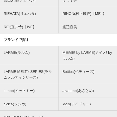
吉田朱里(アカリン)
よしミチ
RIEHATA(リエハタ)
RINON(村上璃杏)【ME:I】
REI(直井怜)【IVE】
渡辺直美
ブランドで探す
LARME(ラルム)
MEiME! by LARME(メイメ! by
ラルム)
LARME MELTY SERIES(ラル
Betties(ベティーズ)
ムメルティシリーズ)
it mee(イットミー)
azatome(あざとめ)
cicica(シシカ)
idoly(アイドリー)