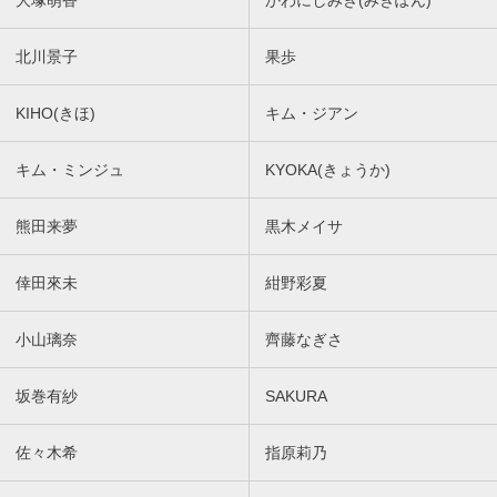
北川景子
果歩
KIHO(きほ)
キム・ジアン
キム・ミンジュ
KYOKA(きょうか)
熊田来夢
黒木メイサ
倖田來未
紺野彩夏
小山璃奈
齊藤なぎさ
坂巻有紗
SAKURA
佐々木希
指原莉乃