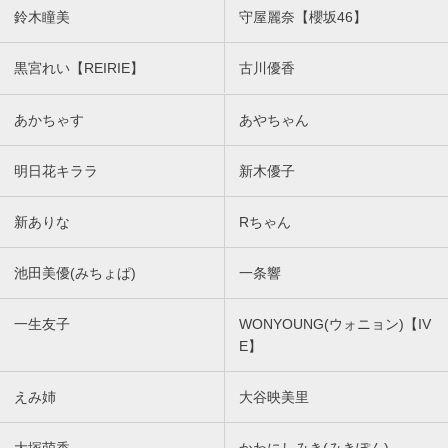
鈴木瞳美
守屋麗奈【櫻坂46】
黒宮れい【REIRIE】
古川優香
あかちゃす
あやちゃん
明日花キララ
新木優子
新ありな
Rちゃん
池田美優(みちょぱ)
一条響
一生友子
WONYOUNG(ウォニョン)【IV
E】
えみ姉
大谷映美里
大塚萌香
かわにしみき(みきぽん)