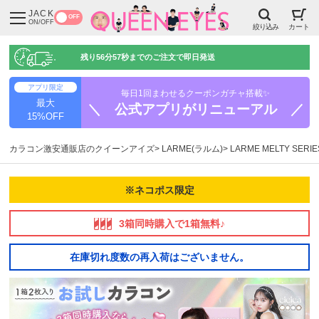
JACK
OFF
ON/OFF
絞り込み
カート
残り
56分56秒
までのご注文で即日発送
アプリ限定
毎日1回まわせるクーポンガチャ搭載✨
最大
＼ 公式アプリがリニューアル ／
15%OFF
カラコン激安通販店のクイーンアイズ
LARME(ラルム)
LARME MELTY SE
※ネコポス限定
3箱同時購入で1箱無料♪
在庫切れ度数の再入荷はございません。