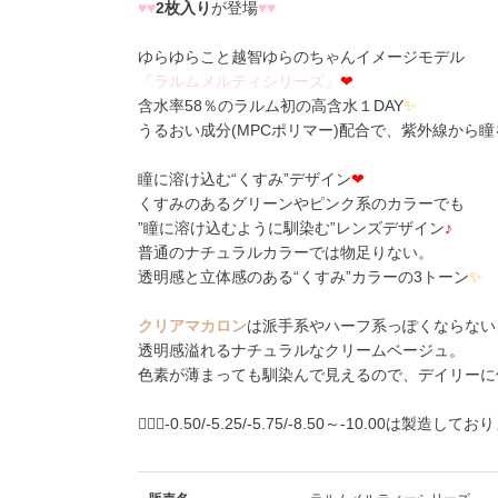
♥
♥
2枚入り
が登場
♥
♥
ゆらゆらこと越智ゆらのちゃんイメージモデル
『
ラ
ル
ム
メ
ル
テ
ィ
シ
リ
ー
ズ
』
❤
含水率58％のラルム初の高含水１DAY
✨
うるおい成分(MPCポリマー)配合で、紫外線から
瞳に溶け込む“くすみ”デザイン
❤
くすみのあるグリーンやピンク系のカラーでも
”瞳に溶け込むように馴染む”レンズデザイン
♪
普通のナチュラルカラーでは物足りない。
透明感と立体感のある“くすみ”カラーの3トーン
✨
クリアマカロン
は派手系やハーフ系っぽくならない
透明感溢れるナチュラルなクリームベージュ。
色素が薄まっても馴染んで見えるので、デイリーに
🙇🏼‍♀️-0.50/-5.25/-5.75/-8.50～-10.00は製造し