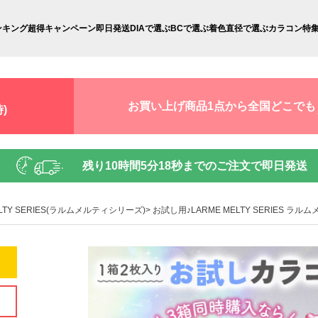
ンキング
超得キャンペーン
即日発送
DIAで選ぶ
BCで選ぶ
着色直径で選ぶ
カラコン特
お買い上げ商品1点から全国どこでも
)
残り
10時間5分16秒
までのご注文で即日発送
ELTY SERIES(ラルムメルティシリーズ)
お試し用♪LARME MELTY SERIES 