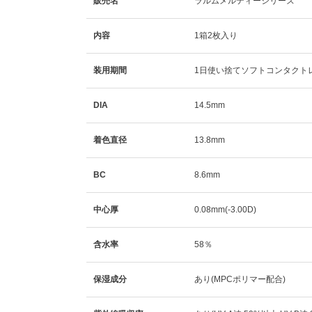
販売名
ラルムメルティーシリーズ
内容
1箱2枚入り
装用期間
1日使い捨てソフトコンタクト
DIA
14.5mm
着色直径
13.8mm
BC
8.6mm
中心厚
0.08mm(-3.00D)
含水率
58％
保湿成分
あり(MPCポリマー配合)