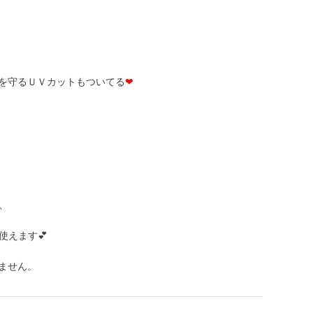
瞳を守るＵＶカットもついてる
❤
、
使えます💕
ておりません。