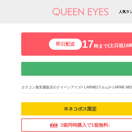
人気ラ
17
即日配送
(土日祝16時
時まで
カラコン激安通販店のクイーンアイズ
LARME(ラルム)
LARME M
※ネコポス限定
3箱同時購入で1箱無料♪