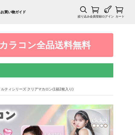
集
お買い物ガイド
絞り込み
会員登録
ログイン
カート
カラコン全品送料無料
ラルムメルティシリーズ クリアマカロン(1箱2枚入り)