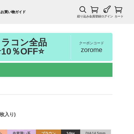
集
お買い物ガイド
絞り込み
会員登録
ログイン
カート
カラコン全品
クーポンコード
zorome
⭐10％OFF⭐
0枚入り)
ル
色素薄い系
ブラウン
1day
DIA14.5mm