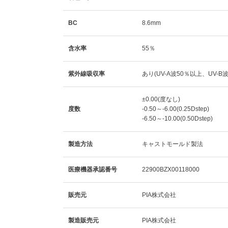
BC
8.6mm
含水率
55％
紫外線吸収率
あり(UV-A波50％以上、UV-B
±0.00(度なし)
度数
-0.50～-6.00(0.25Dstep)
-6.50～-10.00(0.50Dstep)
製造方法
キャストモールド製法
医療機器承認番号
22900BZX00118000
販売元
PIA株式会社
製造販売元
PIA株式会社