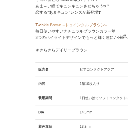
あま～い瞳でキュンキュンさせちゃう𖹭？
恋する”あまキュン”レンズが新登場❣️
T
w
i
n
k
l
e
B
r
o
w
n
–
ト
ゥ
イ
ン
ク
ル
ブ
ラ
ウ
ン
–
毎日使いやすいナチュラルブラウンカラー🤎
3つのハイライトデザインでもっと輝く瞳に₊˚⊹🧸ྀི‎‧₊
＃きらきらデイリーブラウン
販売名
ピアコンタクトアクア
内容
1箱10枚入り
装用期間
1日使い捨てソフトコンタクト
DIA
14.5mm
着色直径
13.8mm