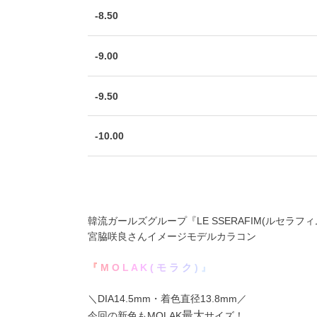
-8.50
-9.00
-9.50
-10.00
韓流ガールズグループ
『LE SSERAFIM(ルセラフィ
宮脇咲良
さんイメージモデルカラコン
『
M
O
L
A
K
(
モ
ラ
ク
)
』
＼DIA14.5mm・着色直径13.8mm／
最大
今回の新色もMOLAK
サイズ！