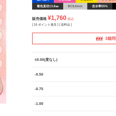
着色直径13.8㎜
BC8.6mm
含水率55%
¥
1,760
販売価格
税込
[
16
ポイント進呈 ]
送料込
3箱
±0.00(度なし)
-0.50
-0.75
-1.00