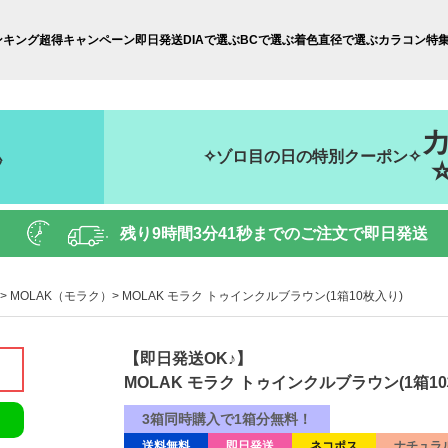
ンキング
超得キャンペーン
即日発送
DIAで選ぶ
BCで選ぶ
着色直径で選ぶ
カラコン特
✧ゾロ目の日の特別クーポン✧
秒
残り
9時間3分40秒
までのご注文で即日発送
MOLAK（モラク）
MOLAK モラク トゥインクルブラウン(1箱10枚入り)
【即日発送OK♪】
MOLAK モラク トゥインクルブラウン(1箱1
3箱同時購入で1箱分無料！
送料無料
即日発送
ネコポス
ナチュラ