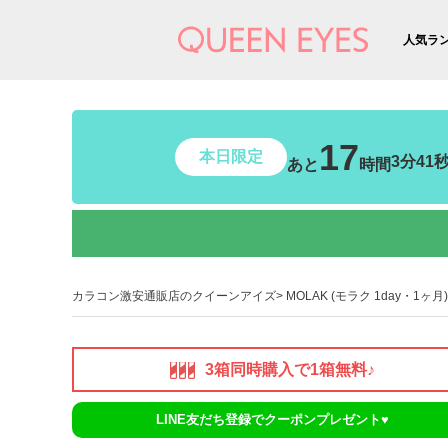
人気ラ
17
本日限定
3分40
あと
時間
カラコン激安通販店のクイーンアイズ
MOLAK (モラク 1day・1ヶ月)
3箱同時購入で1箱無料♪
LINE友だち登録でクーポンプレゼント♥