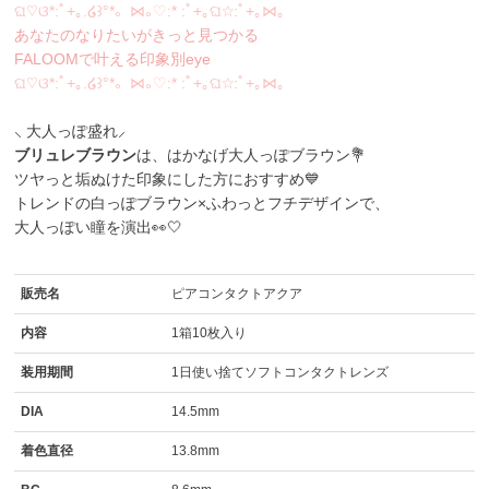
ଘ♡ଓ*:ﾟ+｡.໒꒱°*。⋈｡♡:* :ﾟ+｡ଘ☆:ﾟ+｡⋈｡
あなたのなりたいがきっと見つかる
FALOOMで叶える印象別eye
ଘ♡ଓ*:ﾟ+｡.໒꒱°*。⋈｡♡:* :ﾟ+｡ଘ☆:ﾟ+｡⋈｡
⸜ 大人っぽ盛れ⸝
ブリュレブラウン
は、はかなげ大人っぽブラウン💐
ツヤっと垢ぬけた印象にした方におすすめ💙
トレンドの白っぽブラウン×ふわっとフチデザインで、
大人っぽい瞳を演出👀🤍
販売名
ピアコンタクトアクア
内容
1箱10枚入り
装用期間
1日使い捨てソフトコンタクトレンズ
DIA
14.5mm
着色直径
13.8mm