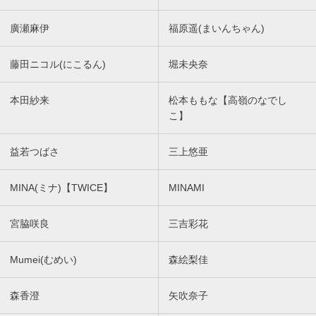
廣瀬麻伊
福原遥(まいんちゃん)
藤田ニコル(にこるん)
堀未央奈
本田紗来
松本ももな【高嶺のなでし
こ】
益若つばさ
三上悠亜
MINA(ミナ)【TWICE】
MINAMI
宮脇咲良
三吉彩花
Mumei(むめい)
森絵梨佳
森香澄
矢吹奈子