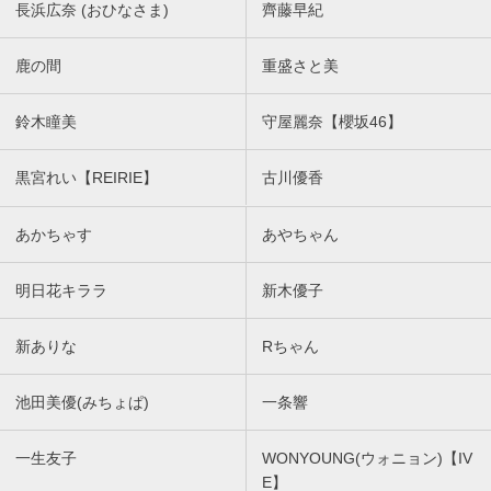
長浜広奈 (おひなさま)
齊藤早紀
鹿の間
重盛さと美
鈴木瞳美
守屋麗奈【櫻坂46】
黒宮れい【REIRIE】
古川優香
あかちゃす
あやちゃん
明日花キララ
新木優子
新ありな
Rちゃん
池田美優(みちょぱ)
一条響
一生友子
WONYOUNG(ウォニョン)【IV
E】