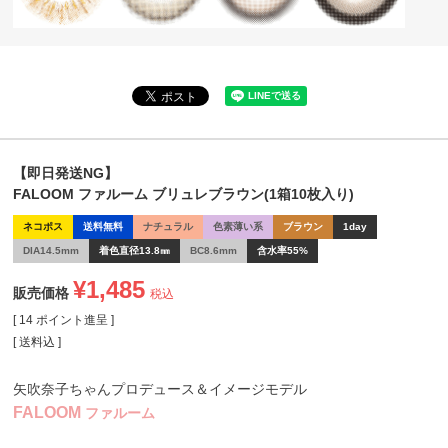
【即日発送NG】
FALOOM ファルーム ブリュレブラウン(1箱10枚入り)
ネコポス
送料無料
ナチュラル
色素薄い系
ブラウン
1day
DIA14.5mm
着色直径13.8㎜
BC8.6mm
含水率55%
¥
1,485
販売価格
税込
[
14
ポイント進呈 ]
送料込
矢吹奈子ちゃんプロデュース＆イメージモデル
FALOOM
ファルーム