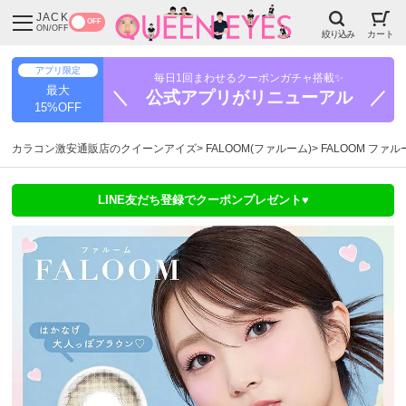
JACK
OFF
ON/OFF
絞り込み
カート
アプリ限定
毎日1回まわせるクーポンガチャ搭載✨
最大
＼ 公式アプリがリニューアル ／
15%OFF
カラコン激安通販店のクイーンアイズ
FALOOM(ファルーム)
FALOOM ファ
LINE友だち登録でクーポンプレゼント♥