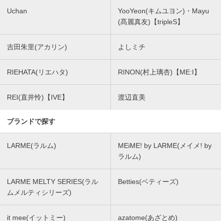
Uchan
YooYeon(キムユヨン)・Mayu
(髙麗真友)【tripleS】
吉田朱里(アカリン)
よしミチ
RIEHATA(リエハタ)
RINON(村上璃杏)【ME:I】
REI(直井怜)【IVE】
渡辺直美
ブランドで探す
LARME(ラルム)
MEiME! by LARME(メイメ! by
ラルム)
LARME MELTY SERIES(ラル
Betties(ベティーズ)
ムメルティシリーズ)
it mee(イットミー)
azatome(あざとめ)