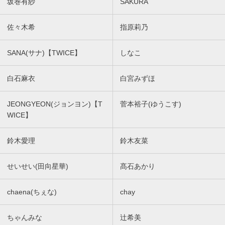
坂巻有紗
SAKURA
佐々木希
指原莉乃
SANA(サナ)【TWICE】
しなこ
白石麻衣
白宮みずほ
JEONGYEON(ジョンヨン)【T
菅本裕子(ゆうこす)
WICE】
鈴木愛理
鈴木友菜
せいせい(田向星華)
髙石あかり
chaena(ちぇな)
chay
ちゃんみな
辻希美