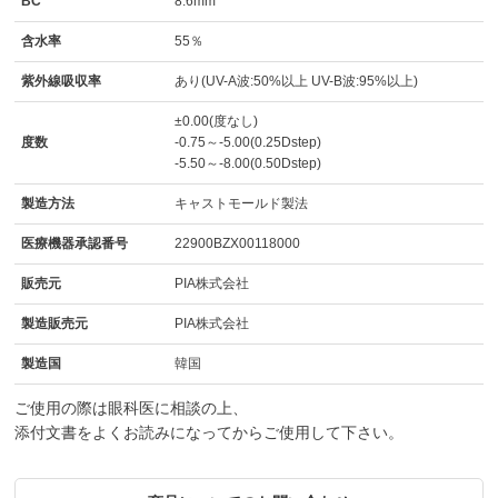
BC
8.6mm
含水率
55％
紫外線吸収率
あり(UV-A波:50%以上 UV-B波:95%以上)
±0.00(度なし)
度数
-0.75～-5.00(0.25Dstep)
-5.50～-8.00(0.50Dstep)
製造方法
キャストモールド製法
医療機器承認番号
22900BZX00118000
販売元
PIA株式会社
製造販売元
PIA株式会社
製造国
韓国
ご使用の際は眼科医に相談の上、
添付文書をよくお読みになってからご使用して下さい。