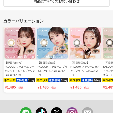
商品についてのお問い合わせ
【即日発送NG】
【即日発送NG】
【即日発送NG】
【即日発
FALOOM ファルーム シー
FALOOM ファルーム ブリ
FALOOM ファルーム ホイ
FALO
クレットチュチュブラウン
ュレブラウン(1箱10枚入
ップブラウン(1箱10枚入
アリング
(1箱10枚入り)
り)
り)
枚入り)
ネコポス
送料無料
1day
ネコポス
送料無料
1day
ネコポス
送料無料
1day
ネコポ
¥
1,485
¥
1,485
¥
1,485
¥
1,48
税込
税込
税込