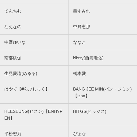
てんちむ
轟すみれ
なえなの
中野恵那
中野ゆいな
ななこ
南部桃伽
Nissy(西島隆弘)
生見愛瑠(めるる)
橋本愛
はやて【#らぶしっく】
BANG JEE MIN(バン・ジミン)
【izna】
HEESEUNG(ヒスン)【ENHYP
HITGS(ヒッジス)
EN】
平松想乃
ぴょな